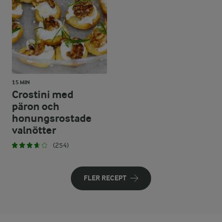
15 MIN
Crostini med
päron och
honungsrostade
valnötter
(254)
FLER RECEPT