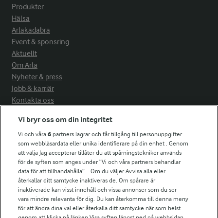
Produkter
Hälsa
Arlakadabra
Event & sponsring
Aktuellt
Om Arla
Nyheter & press
Jobb & karriär
Kontakta oss
Vi bryr oss om din integritet
Arla in other countries
Vi och våra
6
partners lagrar och får tillgång till personuppgifter
som webbläsardata eller unika identifierare på din enhet . Genom
Fler Arlasajter
att välja Jag accepterar tillåter du att spårningstekniker används
för de syften som anges under ”Vi och våra partners behandlar
data för att tillhandahålla”. . Om du väljer Avvisa alla eller
För ägare
återkallar ditt samtycke inaktiveras de. Om spårare är
inaktiverade kan visst innehåll och vissa annonser som du ser
Arlas kundportal
vara mindre relevanta för dig. Du kan återkomma till denna meny
Arla.com
för att ändra dina val eller återkalla ditt samtycke när som helst
Falbygdens Ost
genom att klicka på länken Visa syften längst ned på webbsidan