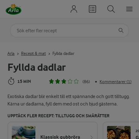
Sök på kategori eller ingrediens
Skriv in sökord för att få förslag
Arla
Recept & mat
Fyllda dadlar
Fyllda dadlar
15 MIN
(86)
Kommentarer (1)
•
Exotiska dadlar blir enkelt till ett spännande och gott tilltugg.
Kärna ur dadlarna, fyll dem med ost och bjud gästerna.
UPPTÄCK FLER RECEPT: TILLTUGG OCH SMÅRÄTTER
2
Klassisk gubbröra
G