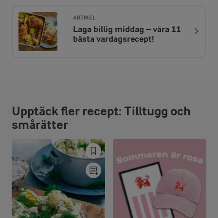
46 kcal
ARTIKEL
Laga billig middag – våra 11
ENERGIDISTRIBUTION %
NÄRINGSVÄRDEN PER ST
bästa vardagsrecept!
-
0,7 g
Fiber:
13,3 %
1,5 g
Protein:
Upptäck fler recept: Tilltugg och
29 %
1,5 g
Fett:
smårätter
57,7 %
6,5 g
Kolhydrater: