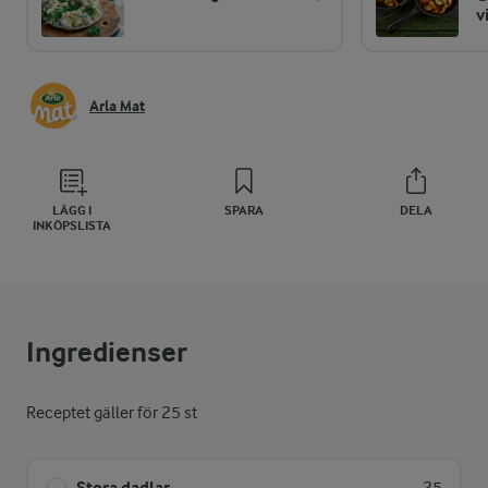
v
Arla Mat
LÄGG I
SPARA
DELA
INKÖPSLISTA
Ingredienser
Receptet gäller för 25 st
Stora dadlar