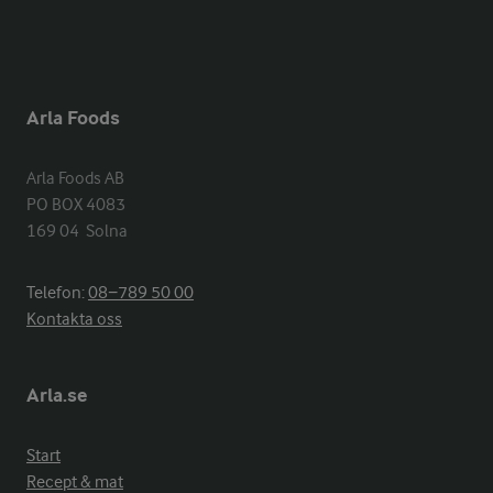
Arla Foods
Arla Foods AB

PO BOX 4083

169 04  Solna
Telefon:
08−789 50 00
Kontakta oss
Arla.se
Start
Recept & mat