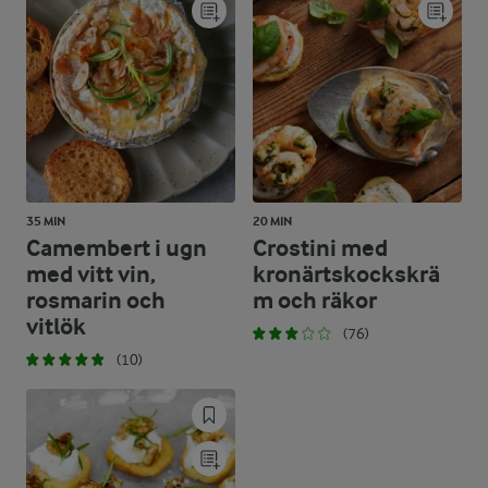
35 MIN
20 MIN
Camembert i ugn
Crostini med
med vitt vin,
kronärtskockskrä
rosmarin och
m och räkor
vitlök
(76)
(10)