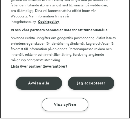
Arla webbshop
[eller den flytande ikonen längst ned till vänster på webbsidan,
om tillämpligt]. Dina val kommer att ha effekt inom vår
Bildbank
Webbplats. Mer information finns i vår
integritetspolicy.
Cookiepolicy
Vi och våra partners behandlar data för att tillhandahålla:
Följ oss
Använda exakta uppgifter om geografisk positionering. Aktivt läsa av
enhetens egenskaper för identifieringsändamål. Lagra och/eller få
åtkomst till information på en enhet. Personanpassad reklam och
innehåll, reklam- och innehållsmätning, forskning angående
målgrupp och tjänsteutveckling.
Lista över partner (leverantörer)
Avvisa alla
Jag accepterar
© 2026 Arla Foods
Ändra cookie-inställningar
Visa syften
GÖR SÅ HÄR
INGREDIENSER
Integritetspolicy
Om cookies