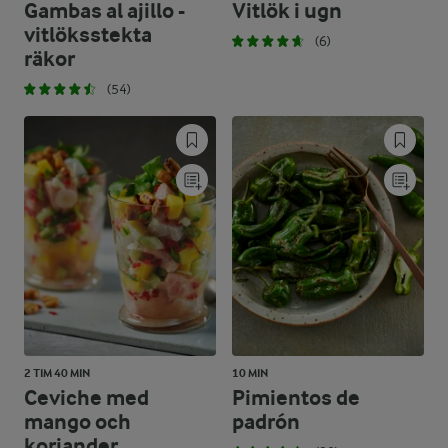
Gambas al ajillo -
Vitlök i ugn
vitlöksstekta
(6)
räkor
(54)
2 TIM 40 MIN
10 MIN
Ceviche med
Pimientos de
mango och
padrón
koriander