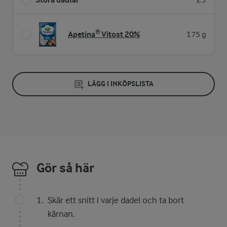
25
Apetina® Vitost 20%
175 g
LÄGG I INKÖPSLISTA
Gör så här
Skär ett snitt i varje dadel och ta bort
kärnan.