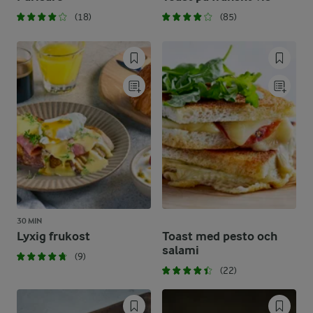
(18)
(85)
30 MIN
Lyxig frukost
Toast med pesto och
salami
(9)
(22)