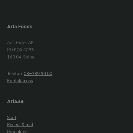
Arla Foods
Arla Foods AB

PO BOX 4083

169 04  Solna
Telefon:
08−789 50 00
Kontakta oss
Arla.se
Start
Recept & mat
Produkter