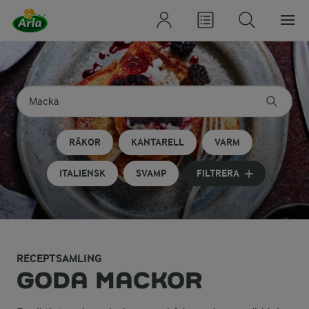
Sök på kategori eller ingrediens
Skriv in sökord för att få förslag
RÄKOR
KANTARELL
VARM
ITALIENSK
SVAMP
FILTRERA
RECEPTSAMLING
GODA MACKOR