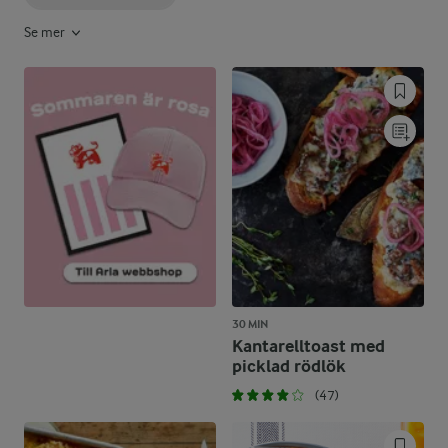
Se mer
30 MIN
Kantarelltoast med
picklad rödlök
(47)