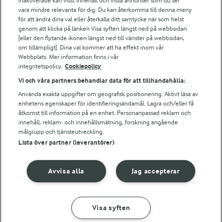
Arla webbshop
inaktiverade kan visst innehåll och vissa annonser som du ser
vara mindre relevanta för dig. Du kan återkomma till denna meny
Bildbank
för att ändra dina val eller återkalla ditt samtycke när som helst
genom att klicka på länken Visa syften längst ned på webbsidan
[eller den flytande ikonen längst ned till vänster på webbsidan,
om tillämpligt]. Dina val kommer att ha effekt inom vår
Följ oss
Webbplats. Mer information finns i vår
integritetspolicy.
Cookiepolicy
Vi och våra partners behandlar data för att tillhandahålla:
Använda exakta uppgifter om geografisk positionering. Aktivt läsa av
enhetens egenskaper för identifieringsändamål. Lagra och/eller få
åtkomst till information på en enhet. Personanpassad reklam och
innehåll, reklam- och innehållsmätning, forskning angående
målgrupp och tjänsteutveckling.
Lista över partner (leverantörer)
© 2026 Arla Foods
Ändra cookie-inställningar
Avvisa alla
Jag accepterar
Integritetspolicy
Om cookies
Visa syften