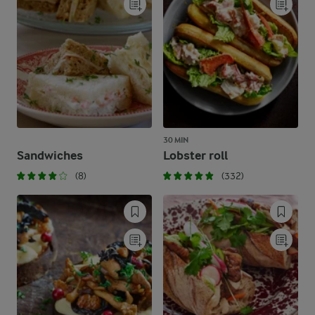
30 MIN
Sandwiches
Lobster roll
(8)
(332)