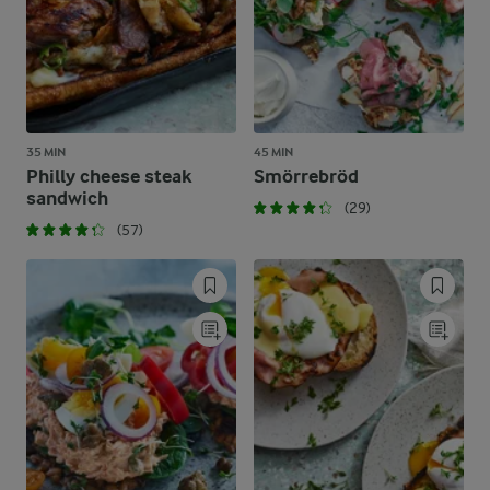
35 MIN
45 MIN
Philly cheese steak
Smörrebröd
sandwich
(29)
(57)