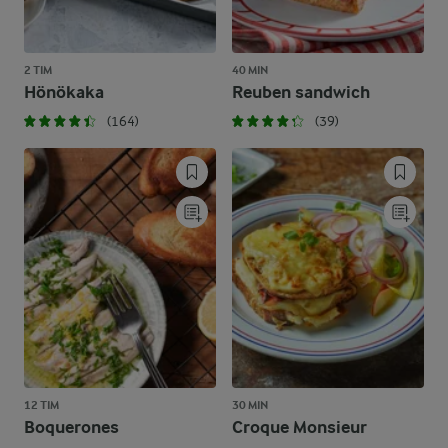
2 TIM
40 MIN
Hönökaka
Reuben sandwich
(164)
(39)
12 TIM
30 MIN
Boquerones
Croque Monsieur