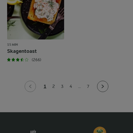
15 MIN
Skagentoast
(266)
1
2
3
4
...
7