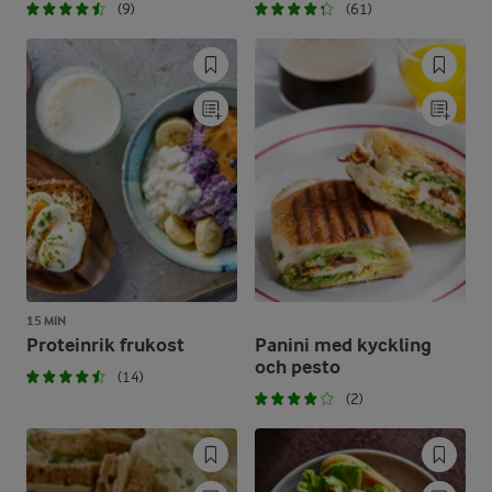
(9)
(61)
15 MIN
Proteinrik frukost
Panini med kyckling
och pesto
(14)
(2)