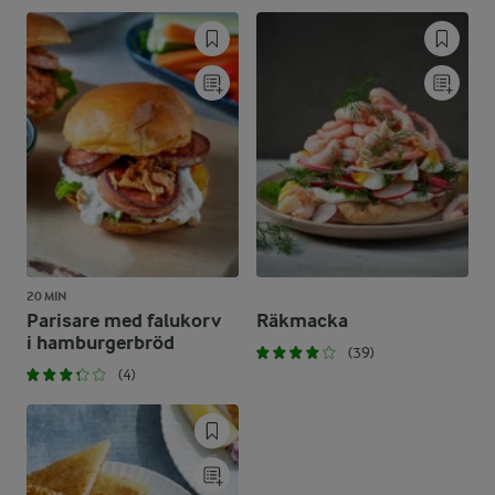
20 MIN
Parisare med falukorv
Räkmacka
i hamburgerbröd
(39)
(4)