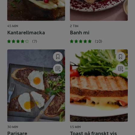
45 MIN
2 TIM
Kantarellmacka
Banh mi
(7)
(10)
30 MIN
15 MIN
Parisare
Toast på franskt vis