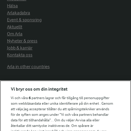
Hälsa
Arlakadabra
Event & sponsring
Aktuellt
Om Arla
Nyheter & press
Jobb & karriär
Kontakta oss
Arla in other countries
Fler Arlasajter
Vi bryr oss om din integritet
Vi och våra
6
partners lagrar och får tillgång till personuppgifter
För ägare
som webbläsardata eller unika identifierare på din enhet . Genom
att välja Jag accepterar tillåter du att spårningstekniker används
Arlas kundportal
för de syften som anges under ”Vi och våra partners behandlar
Arla.com
data för att tillhandahålla”. . Om du väljer Avvisa alla eller
Falbygdens Ost
återkallar ditt samtycke inaktiveras de. Om spårare är