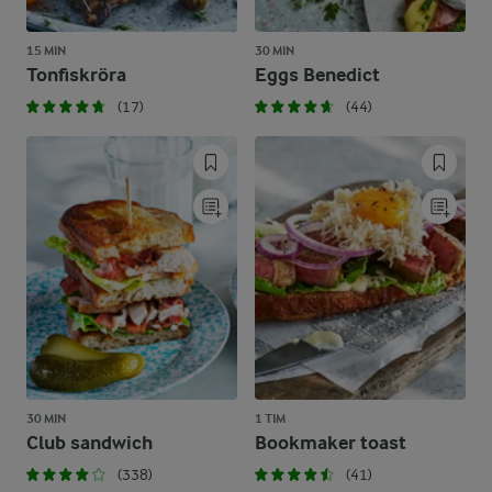
15 MIN
30 MIN
Tonfiskröra
Eggs Benedict
(17)
(44)
30 MIN
1 TIM
Club sandwich
Bookmaker toast
(338)
(41)