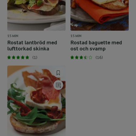
15 MIN
15 MIN
Rostat lantbröd med
Rostad baguette med
lufttorkad skinka
ost och svamp
(1)
(16)