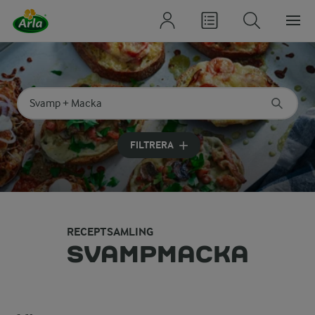
Sök på kategori eller ingrediens
Skriv in sökord för att få förslag
FILTRERA
RECEPTSAMLING
SVAMPMACKA