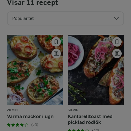
Visar
11
recept
Popularitet
20 MIN
30 MIN
Varma mackor i ugn
Kantarelltoast med
picklad rödlök
(70)
(47)