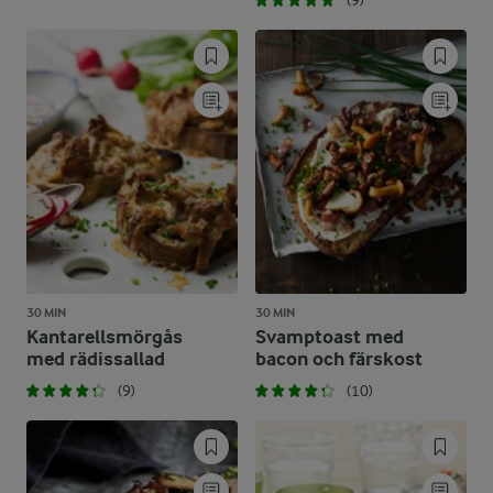
(9)
30 MIN
30 MIN
Kantarellsmörgås
Svamptoast med
med rädissallad
bacon och färskost
(9)
(10)