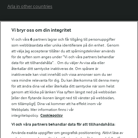
Arla in other countries
Fler Arlasajter
Vi bryr oss om din integritet
Vi och våra
6
partners lagrar och får tillgång till personuppgifter
För ägare
som webbläsardata eller unika identifierare på din enhet . Genom
att välja Jag accepterar tillåter du att spårningstekniker används
Arlas kundportal
för de syften som anges under ”Vi och våra partners behandlar
Arla.com
data för att tillhandahålla”. . Om du väljer Avvisa alla eller
Falbygdens Ost
återkallar ditt samtycke inaktiveras de. Om spårare är
Arla webbshop
inaktiverade kan visst innehåll och vissa annonser som du ser
vara mindre relevanta för dig. Du kan återkomma till denna meny
Bildbank
för att ändra dina val eller återkalla ditt samtycke när som helst
genom att klicka på länken Visa syften längst ned på webbsidan
[eller den flytande ikonen längst ned till vänster på webbsidan,
om tillämpligt]. Dina val kommer att ha effekt inom vår
Följ oss
Webbplats. Mer information finns i vår
integritetspolicy.
Cookiepolicy
Vi och våra partners behandlar data för att tillhandahålla:
Använda exakta uppgifter om geografisk positionering. Aktivt läsa av