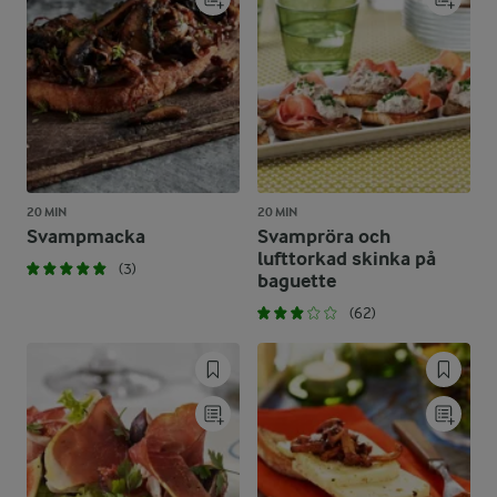
20 MIN
20 MIN
Svampmacka
Svampröra och
lufttorkad skinka på
(3)
baguette
(62)