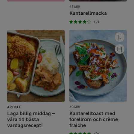
45 MIN
Kantarellmacka
(7)
30 MIN
ARTIKEL
Laga billig middag –
Kantarelltoast med
våra 11 bästa
forellrom och crème
vardagsrecept!
fraiche