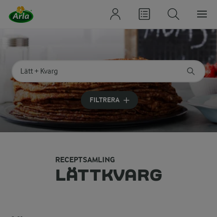
Sök på kategori eller ingrediens
Skriv in sökord för att få förslag
FILTRERA
RECEPTSAMLING
LÄTTKVARG