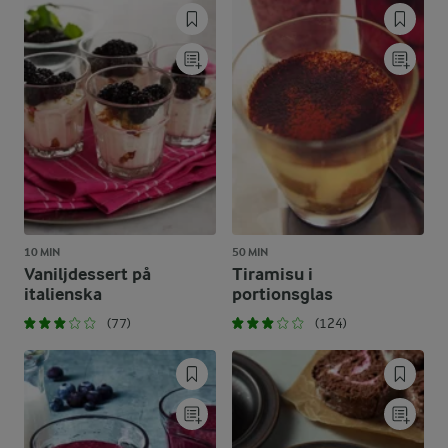
10 MIN
50 MIN
Vaniljdessert på
Tiramisu i
italienska
portionsglas
(77)
(124)