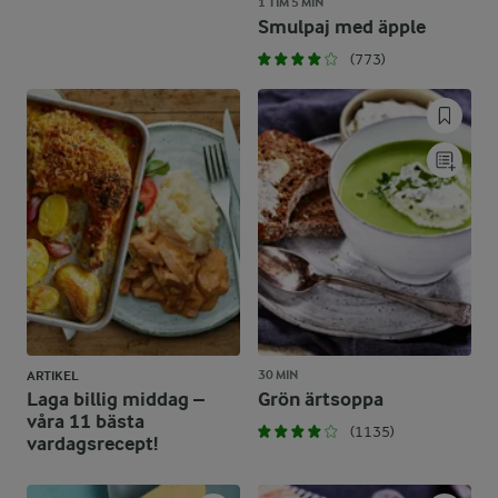
1 TIM 5 MIN
Smulpaj med äpple
(773)
30 MIN
ARTIKEL
Laga billig middag –
Grön ärtsoppa
våra 11 bästa
(1135)
vardagsrecept!