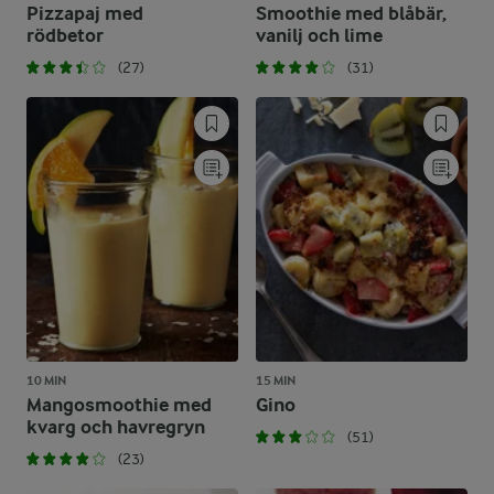
Pizzapaj med
Smoothie med blåbär,
rödbetor
vanilj och lime
(27)
(31)
10 MIN
15 MIN
Mangosmoothie med
Gino
kvarg och havregryn
(51)
(23)