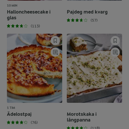
10 MIN
Halloncheesecake i
Pajdeg med kvarg
glas
(57)
(113)
1 TIM
Ädelostpaj
Morotskaka i
långpanna
(76)
(118)