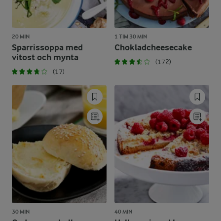
20 MIN
1 TIM 30 MIN
Sparrissoppa med
Chokladcheesecake
vitost och mynta
(172)
(17)
30 MIN
40 MIN