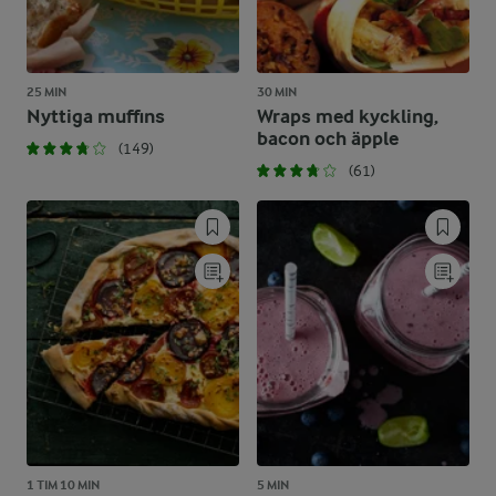
25 MIN
30 MIN
Nyttiga muffins
Wraps med kyckling,
bacon och äpple
(149)
(61)
1 TIM 10 MIN
5 MIN