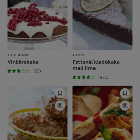
1 TIM 30 MIN
40 MIN
Vinbärskaka
Fettsnål kladdkaka
med lime
(62)
(471)