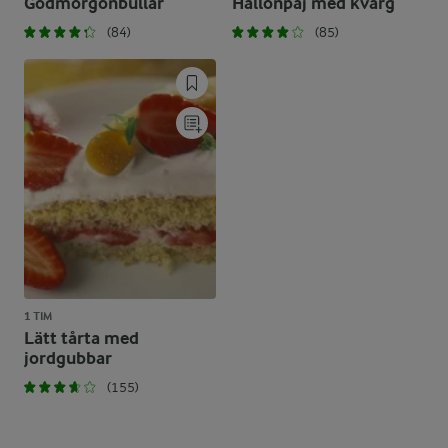
Godmorgonbullar
Hallonpaj med kvarg
(84)
(85)
1 TIM
Lätt tårta med
jordgubbar
(155)