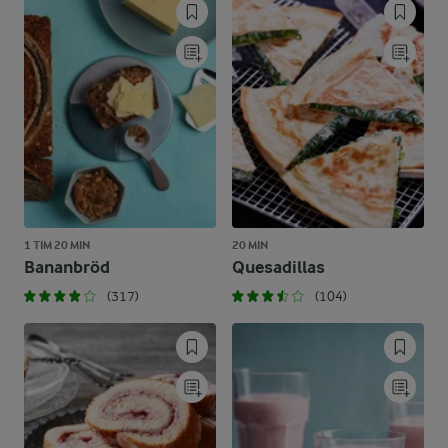
1 TIM 20 MIN
20 MIN
Bananbröd
Quesadillas
(317)
(104)