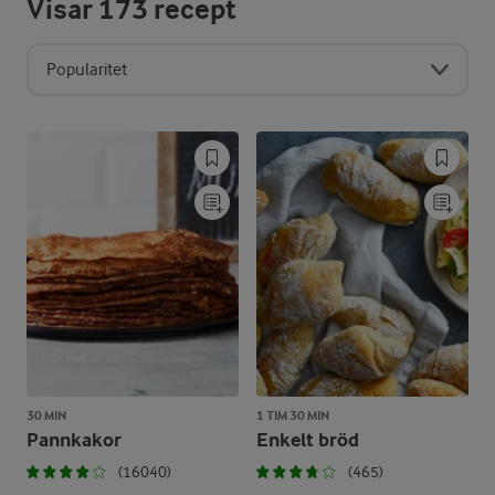
Visar
173
recept
Popularitet
30 MIN
1 TIM 30 MIN
Pannkakor
Enkelt bröd
(16040)
(465)