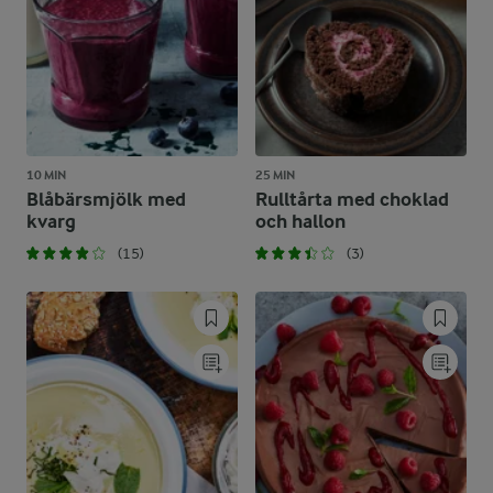
10 MIN
25 MIN
Blåbärsmjölk med
Rulltårta med choklad
kvarg
och hallon
(15)
(3)