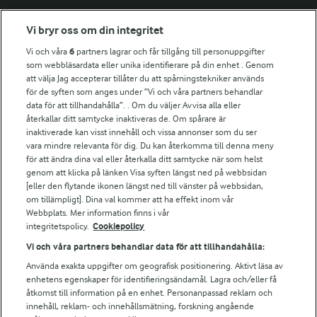
Fler Arlasajter
Vi bryr oss om din integritet
Vi och våra
6
partners lagrar och får tillgång till personuppgifter
För ägare
som webbläsardata eller unika identifierare på din enhet . Genom
att välja Jag accepterar tillåter du att spårningstekniker används
Arlas kundportal
för de syften som anges under ”Vi och våra partners behandlar
Arla.com
data för att tillhandahålla”. . Om du väljer Avvisa alla eller
Falbygdens Ost
återkallar ditt samtycke inaktiveras de. Om spårare är
Arla webbshop
inaktiverade kan visst innehåll och vissa annonser som du ser
vara mindre relevanta för dig. Du kan återkomma till denna meny
Bildbank
för att ändra dina val eller återkalla ditt samtycke när som helst
genom att klicka på länken Visa syften längst ned på webbsidan
[eller den flytande ikonen längst ned till vänster på webbsidan,
om tillämpligt]. Dina val kommer att ha effekt inom vår
Följ oss
Webbplats. Mer information finns i vår
integritetspolicy.
Cookiepolicy
Vi och våra partners behandlar data för att tillhandahålla:
Använda exakta uppgifter om geografisk positionering. Aktivt läsa av
enhetens egenskaper för identifieringsändamål. Lagra och/eller få
åtkomst till information på en enhet. Personanpassad reklam och
innehåll, reklam- och innehållsmätning, forskning angående