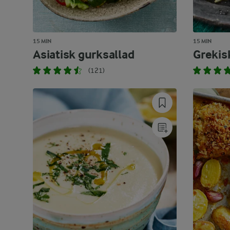
15 MIN
15 MIN
Asiatisk gurksallad
Grekis
(121)