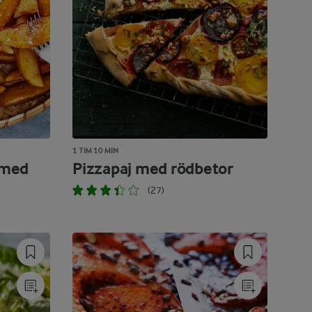
1 TIM 10 MIN
 med
Pizzapaj med rödbetor
(27)