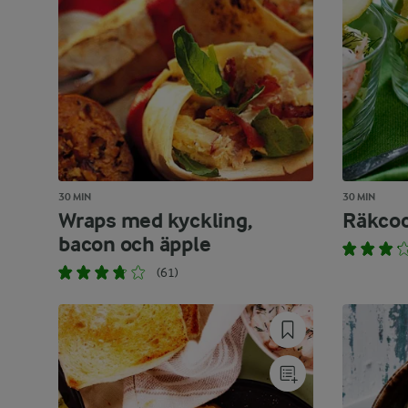
30 MIN
30 MIN
Wraps med kyckling,
Räkcoc
bacon och äpple
(61)