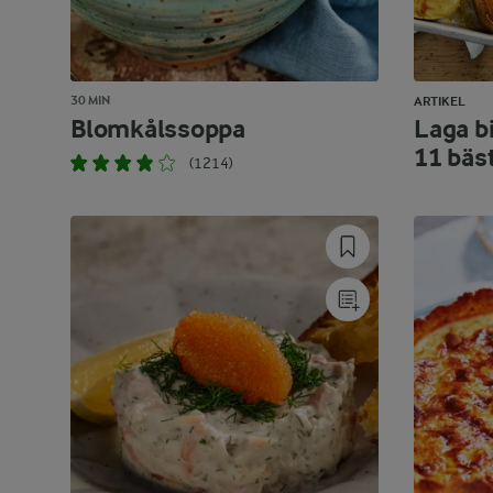
30 MIN
ARTIKEL
Blomkålssoppa
Laga bi
11 bäs
(1214)