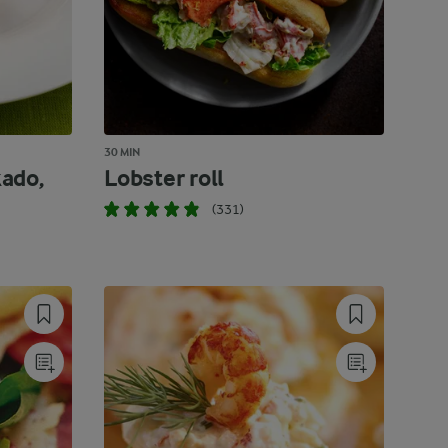
30 MIN
ado,
Lobster roll
(331)