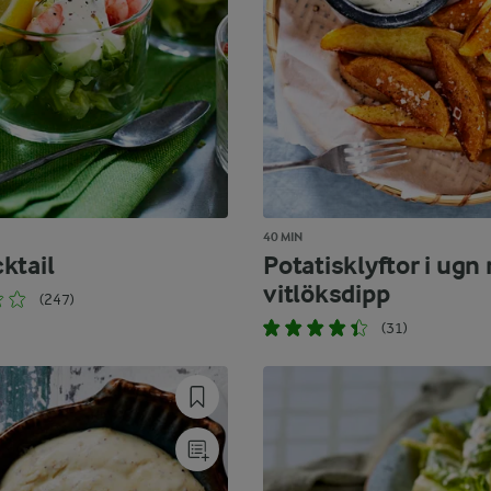
40 MIN
ktail
Potatisklyftor i ugn
vitlöksdipp
(247)
(31)