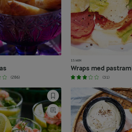
15 MIN
as
Wraps med pastram
(286)
(31)