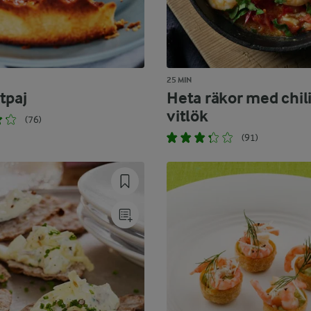
25 MIN
tpaj
Heta räkor med chil
vitlök
(76)
(91)