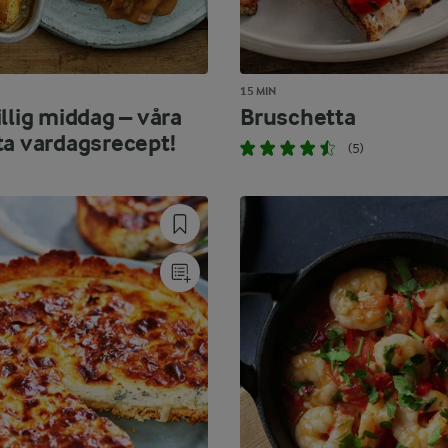
15 MIN
llig middag – våra
Bruschetta
ta vardagsrecept!
(5)