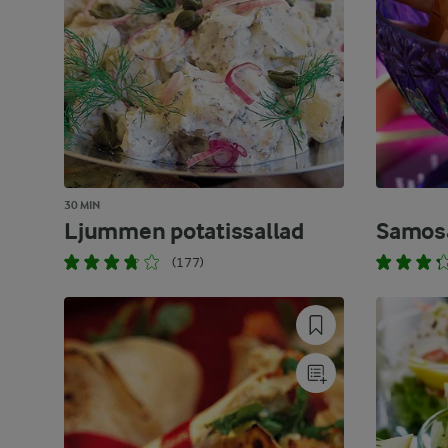
30 MIN
Ljummen potatissallad
Samos
(177)