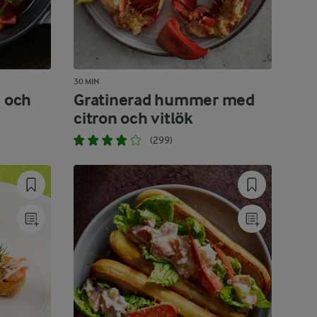
30 MIN
i och
Gratinerad hummer med
citron och vitlök
(299)