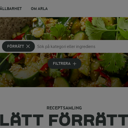
ÅLLBARHET
OM ARLA
FÖRRÄTT
Sök på kategori eller ingrediens
Skriv in sökord för att få förslag
FILTRERA
RECEPTSAMLING
LÄTT FÖRRÄT