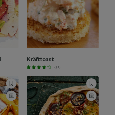
i
Kräfttoast
(74)