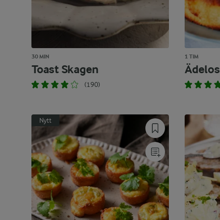
30 MIN
1 TIM
Toast Skagen
Ädelos
(190)
Nytt