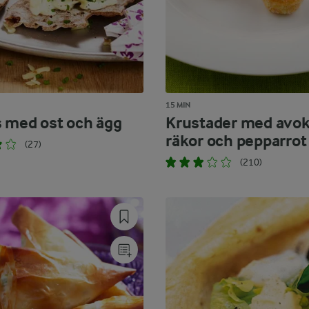
15 MIN
 med ost och ägg
Krustader med avok
räkor och pepparrot
(27)
(210)