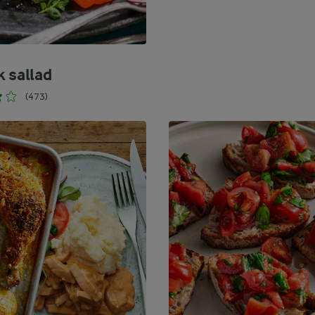
k sallad
(473)