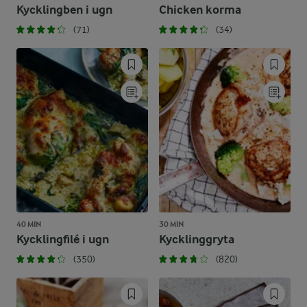
Kycklingben i ugn
Chicken korma
(71)
(34)
40 MIN
30 MIN
Kycklingfilé i ugn
Kycklinggryta
(350)
(820)