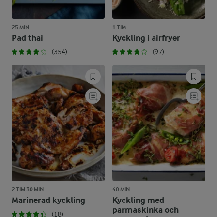
25 MIN
1 TIM
Pad thai
Kyckling i airfryer
(354)
(97)
2 TIM 30 MIN
40 MIN
Marinerad kyckling
Kyckling med
parmaskinka och
(18)