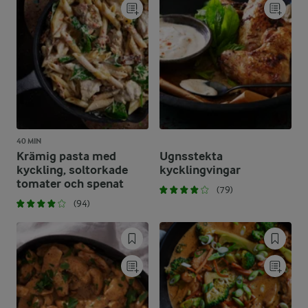
40 MIN
Krämig pasta med
Ugnsstekta
kyckling, soltorkade
kycklingvingar
tomater och spenat
(79)
(94)