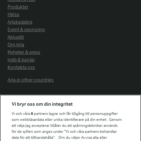
Produkter
Hälsa
Arlakadabra
Event & sponsring
Aktuellt
Om Arla
Nyheter & press
Jobb & karriär
Kontakta oss
Arla in other countries
Fler Arlasajter
Vi bryr oss om din integritet
Vi och våra
6
partners lagrar och får tillgång till personuppgifter
För ägare
som webbläsardata eller unika identifierare på din enhet . Genom
att välja Jag accepterar tillåter du att spårningstekniker används
Arlas kundportal
för de syften som anges under ”Vi och våra partners behandlar
Arla.com
data för att tillhandahålla”. . Om du väljer Avvisa alla eller