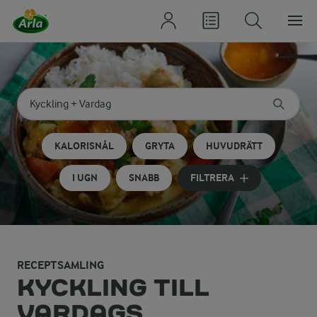
Sök på kategori eller ingrediens
Skriv in sökord för att få förslag
KALORISNÅL
GRYTA
HUVUDRÄTT
I UGN
SNABB
FILTRERA
RECEPTSAMLING
KYCKLING TILL
VARDAGS