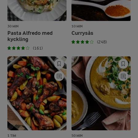
30 MIN
10 MIN
Pasta Alfredo med
Currysås
kyckling
(248)
(161)
1 TIM
50 MIN