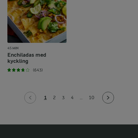
45 MIN
Enchiladas med
kyckling
(643)
1
2
3
4
...
10