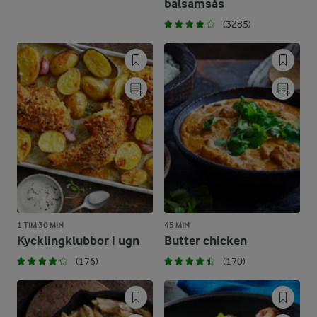
balsamsås
(3285)
1 TIM 30 MIN
45 MIN
Kycklingklubbor i ugn
Butter chicken
(176)
(170)