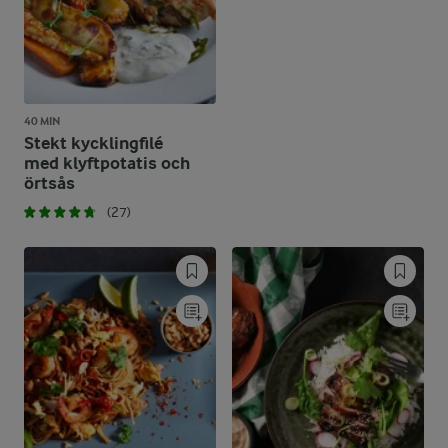
40 MIN
Stekt kycklingfilé
med klyftpotatis och
örtsås
(27)