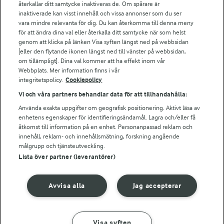
Falbygdens Ost
återkallar ditt samtycke inaktiveras de. Om spårare är
Arla webbshop
inaktiverade kan visst innehåll och vissa annonser som du ser
vara mindre relevanta för dig. Du kan återkomma till denna meny
Bildbank
för att ändra dina val eller återkalla ditt samtycke när som helst
genom att klicka på länken Visa syften längst ned på webbsidan
[eller den flytande ikonen längst ned till vänster på webbsidan,
om tillämpligt]. Dina val kommer att ha effekt inom vår
Följ oss
Webbplats. Mer information finns i vår
integritetspolicy.
Cookiepolicy
Vi och våra partners behandlar data för att tillhandahålla:
Använda exakta uppgifter om geografisk positionering. Aktivt läsa av
enhetens egenskaper för identifieringsändamål. Lagra och/eller få
åtkomst till information på en enhet. Personanpassad reklam och
innehåll, reklam- och innehållsmätning, forskning angående
målgrupp och tjänsteutveckling.
Lista över partner (leverantörer)
© 2026 Arla Foods
Ändra cookie-inställningar
Avvisa alla
Jag accepterar
Integritetspolicy
Om cookies
Visa syften