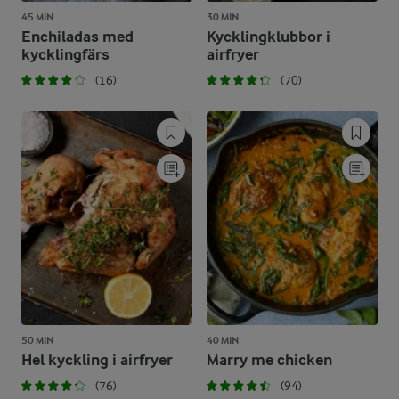
45 MIN
30 MIN
Enchiladas med
Kycklingklubbor i
kycklingfärs
airfryer
(16)
(70)
50 MIN
40 MIN
Hel kyckling i airfryer
Marry me chicken
(76)
(94)