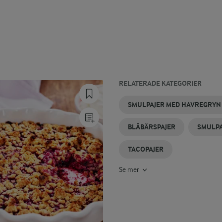
RELATERADE KATEGORIER
HAVREGRYNSGRÖT
HALLONPAJER
GLUTENFRIA
SMULPAJER
KNÄCKIGA
PAJER
SMULPAJER MED HAVREGRYN
PAJER
MED
PAJER
RABARBER
BLÅBÄRSPAJER
SMULPA
TACOPAJER
Se mer