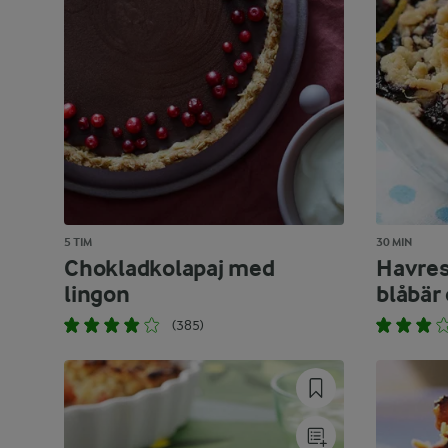
5 TIM
30 MIN
Chokladkolapaj med
Havre
lingon
blåbär 
(385)