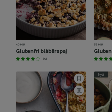
40 MIN
55 MIN
Glutenfri blåbärspaj
Glutenf
(5)
Nytt