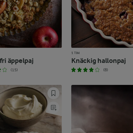
1 TIM
ri äppelpaj
Knäckig hallonpaj
(15)
(8)