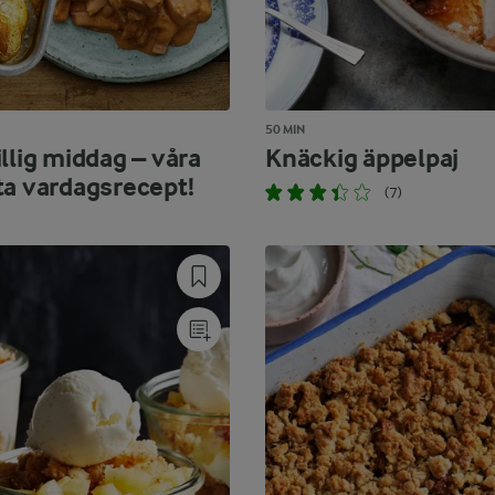
50 MIN
llig middag – våra
Knäckig äppelpaj
ta vardagsrecept!
(7)