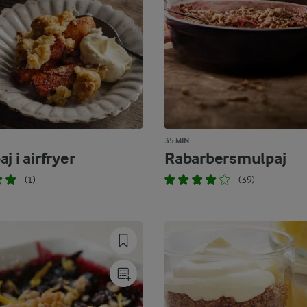
35 MIN
j i airfryer
Rabarbersmulpaj
(1)
(39)