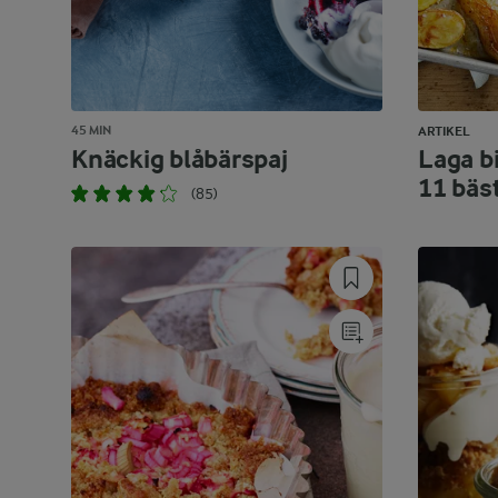
45 MIN
ARTIKEL
Knäckig blåbärspaj
Laga bi
11 bäs
(85)