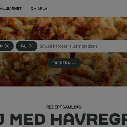
ÅLLBARHET
OM ARLA
YN
PAJ
Sök på kategori eller ingrediens
Skriv in sökord för att få förslag
FILTRERA
RECEPTSAMLING
J MED HAVREG