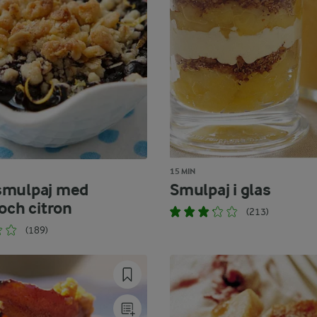
15 MIN
smulpaj med
Smulpaj i glas
och citron
(213)
(189)