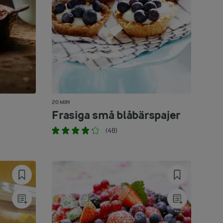
20 MIN
Frasiga små blåbärspajer
(48)