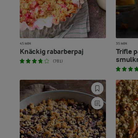
45 MIN
35 MIN
Knäckig rabarberpaj
Trifle 
smulkr
(781)