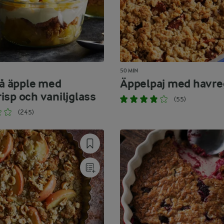
50 MIN
på äpple med
Äppelpaj med havre
isp och vaniljglass
(55)
(245)