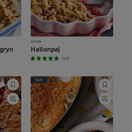
40 MIN
gryn
Hallonpaj
(13)
Nytt