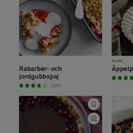
30 MIN
Rabarber- och
Äppelpa
jordgubbspaj
(137)