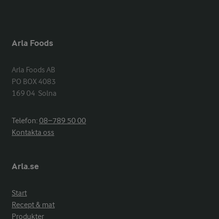
Arla Foods
Arla Foods AB

PO BOX 4083

169 04  Solna
Telefon:
08−789 50 00
Kontakta oss
Arla.se
Start
Recept & mat
Produkter