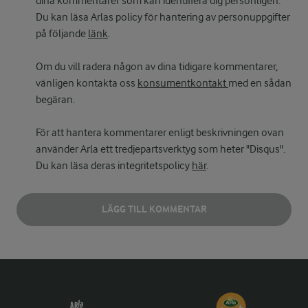
dina kommentarer som kan identifiera dig personligen.
Du kan läsa Arlas policy för hantering av personuppgifter
på följande
länk
.
Om du vill radera någon av dina tidigare kommentarer,
vänligen kontakta oss
konsumentkontakt
med en sådan
begäran.
För att hantera kommentarer enligt beskrivningen ovan
använder Arla ett tredjepartsverktyg som heter "Disqus".
Du kan läsa deras integritetspolicy
här
.
LÄGG TILL KOMMENTAR