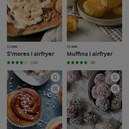
15 MIN
25 MIN
S'mores i airfryer
Muffins i airfryer
(10)
(8)