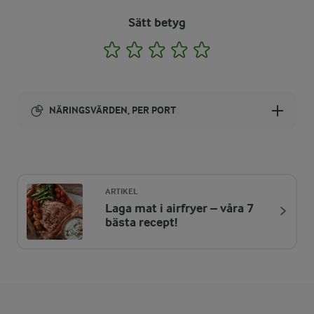
Sätt betyg
1
2
3
4
5
NÄRINGSVÄRDEN, PER PORT
Energi:
689 kcal
ARTIKEL
Laga mat i airfryer – våra 7
ENERGIDISTRIBUTION %
NÄRINGSVÄRDEN PER PORT
bästa recept!
-
4,2 g
Fiber:
2,4 %
4 g
Protein: