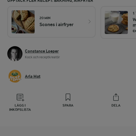
UPPTÄCK FLER RECEPT: BAKNING, AIRFRYER
1
20 MIN
W
Scones i airfryer
m
c
Constance Loeper
Kock och receptkreatör
Arla Mat
LÄGG I
SPARA
DELA
INKÖPSLISTA