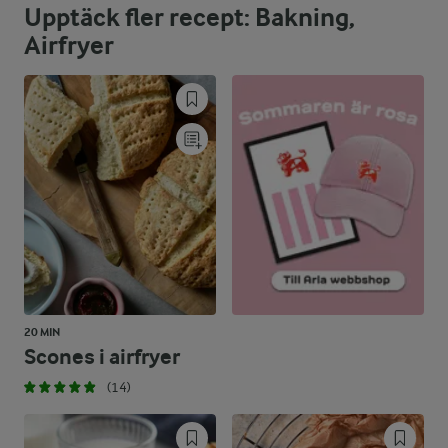
Upptäck fler recept: Bakning,
65,9 %
51,4 g
Fett:
Airfryer
31,7 %
53,8 g
Kolhydrater:
20 MIN
Scones i airfryer
(14)