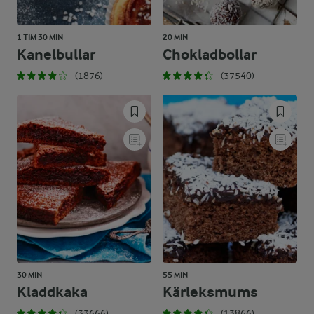
1 TIM 30 MIN
20 MIN
Kanelbullar
Chokladbollar
(1876)
(37540)
30 MIN
55 MIN
Kladdkaka
Kärleksmums
(33666)
(13866)