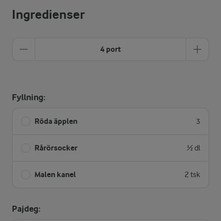
Ingredienser
4 port
Fyllning:
Röda äpplen
3
Rårörsocker
½ dl
Malen kanel
2 tsk
Pajdeg: