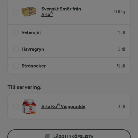
Svenskt Smör från
100 g
Arla®
Vetemjöl
1 dl
Havregryn
1 dl
Strösocker
½ dl
Till servering:
Arla Ko® Vispgrädde
3 dl
LÄGG I INKÖPSLISTA