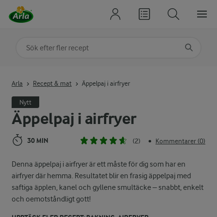
Sök på kategori eller ingrediens
Skriv in sökord för att få förslag
Arla
Recept & mat
Äppelpaj i airfryer
Nytt
Äppelpaj i airfryer
30 MIN
(2)
Kommentarer (0)
•
Denna äppelpaj i airfryer är ett måste för dig som har en
airfryer där hemma. Resultatet blir en frasig äppelpaj med
saftiga äpplen, kanel och gyllene smultäcke – snabbt, enkelt
och oemotståndligt gott!