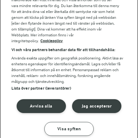
vara mindre relevanta för dig. Du kan återkomma till denna meny
Bildbank
för att ändra dina val eller återkalla ditt samtycke när som helst
genom att klicka på länken Visa syften längst ned på webbsidan
[eller den flytande ikonen längst ned till vänster på webbsidan,
om tillämpligt]. Dina val kommer att ha effekt inom vår
Följ oss
Webbplats. Mer information finns i vår
integritetspolicy.
Cookiepolicy
Vi och våra partners behandlar data för att tillhandahålla:
Använda exakta uppgifter om geografisk positionering. Aktivt läsa av
enhetens egenskaper för identifieringsändamål. Lagra och/eller få
åtkomst till information på en enhet. Personanpassad reklam och
innehåll, reklam- och innehållsmätning, forskning angående
målgrupp och tjänsteutveckling.
Lista över partner (leverantörer)
© 2026 Arla Foods
Ändra cookie-inställningar
Avvisa alla
Jag accepterar
Integritetspolicy
Om cookies
Visa syften
GÖR SÅ HÄR
INGREDIENSER