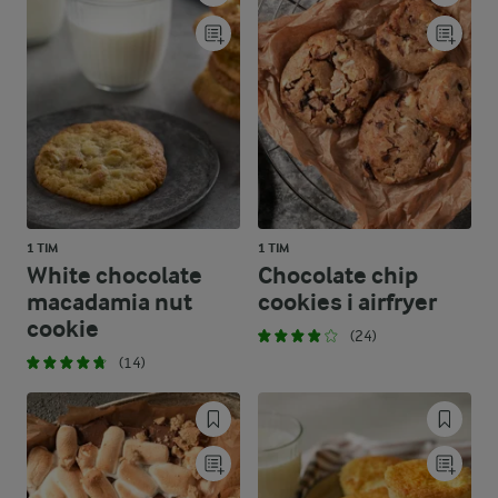
1 TIM
1 TIM
White chocolate
Chocolate chip
macadamia nut
cookies i airfryer
cookie
(24)
(14)