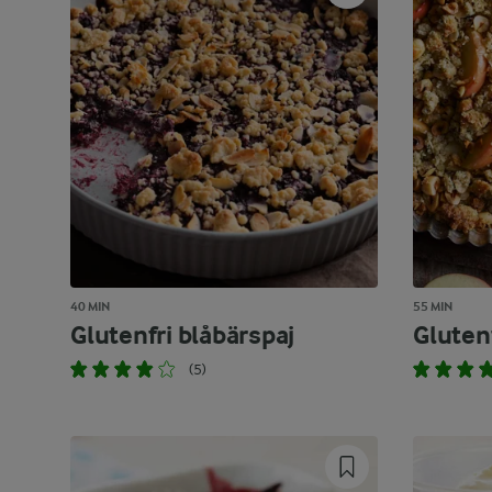
40 MIN
55 MIN
Glutenfri blåbärspaj
Glutenf
(5)