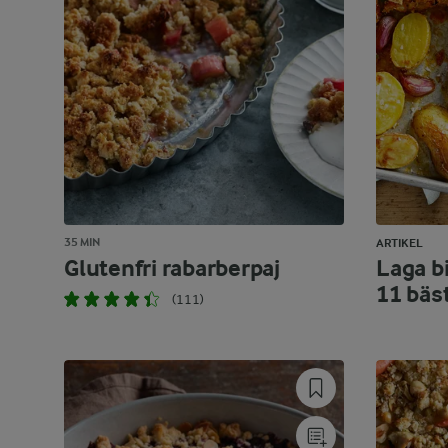
35 MIN
ARTIKEL
Glutenfri rabarberpaj
Laga bi
11 bäs
(111)