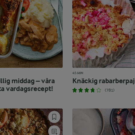
45 MIN
llig middag – våra
Knäckig rabarberpaj
ta vardagsrecept!
(781)