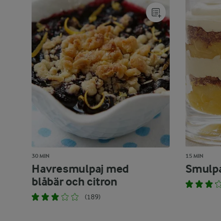
30 MIN
15 MIN
Havresmulpaj med
Smulpaj
blåbär och citron
(189)