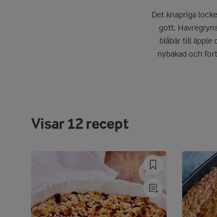
Det knapriga locket
gott. Havregryns
blåbär till äpple
nybakad och fort
Visar
12
recept