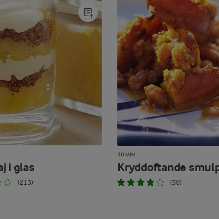
30 MIN
 i glas
Kryddoftande smulp
(213)
(58)