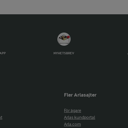
TAPP
NYHETSBREV
Fler Arlasajter
För ägare
at
Arlas kundportal
Arla.com