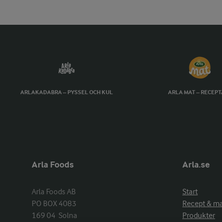
ARLAKADABRA – PYSSEL OCH KUL
ARLA MAT – RECEP
Arla Foods
Arla.se
Arla Foods AB

Start
PO BOX 4083

Recept & m
169 04  Solna
Produkter