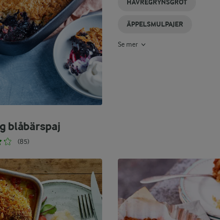
HAVREGRYNSGRÖT
ÄPPELSMULPAJER
Se mer
g blåbärspaj
(85)