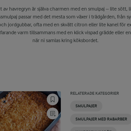
 av havregryn är själva charmen med en smulpaj – lite sött, li
smulpaj passar med det mesta som växer i trädgården, från sy
 och jordgubbar, ofta med en skvätt citron eller lite kanel för e
farande varm tillsammans med en klick vispad grädde eller en 
när ni samlas kring köksbordet.
RELATERADE KATEGORIER
GLUTENFRIA
HAVREGRYN
PANNKAKA
RABARBER
PAJ MED
GLUTENFRI
SMULPAJER
SMULPAJER
MED
OCH
HAVREGRYN
HAVREGRYN
HAVREGRYN
HAVREGRYN
SMULPAJER MED RABARBER