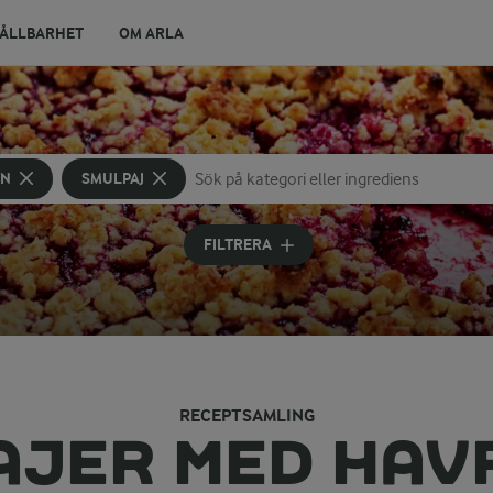
ÅLLBARHET
OM ARLA
YN
SMULPAJ
Sök på kategori eller ingrediens
Skriv in sökord för att få förslag
FILTRERA
RECEPTSAMLING
AJER MED HAV