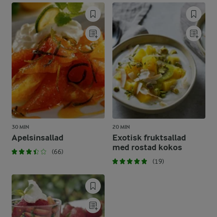
30 MIN
20 MIN
Apelsinsallad
Exotisk fruktsallad
med rostad kokos
(66)
(19)