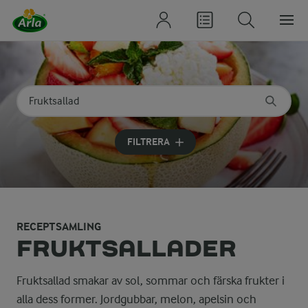
Sök på kategori eller ingrediens
Skriv in sökord för att få förslag
FILTRERA
RECEPTSAMLING
FRUKTSALLADER
Fruktsallad smakar av sol, sommar och färska frukter i
alla dess former. Jordgubbar, melon, apelsin och