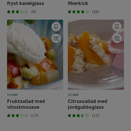
fryst kanelglass
fiberkick
(9)
(35)
15 MIN
15 MIN
Fruktsallad med
Citrussallad med
vitostmousse
jordgubbsglass
(17)
(17)