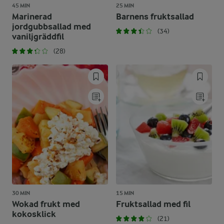
45 MIN
25 MIN
Marinerad
Barnens fruktsallad
jordgubbsallad med
(34)
vaniljgräddfil
(28)
30 MIN
15 MIN
Wokad frukt med
Fruktsallad med fil
kokosklick
(21)