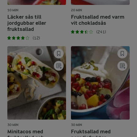
10 MIN
20 MIN
Läcker sås till
Fruktsallad med varm
jordgubbar eller
vit chokladsås
fruktsallad
(241)
(12)
30 MIN
30 MIN
Minitacos med
Fruktsallad med