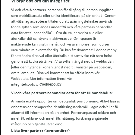
Vi bryr oss om din integritet
Vi och våra
6
partners lagrar och får tillgång till personuppgifter
Fler Arlasajter
som webbläsardata eller unika identifierare på din enhet . Genom
att välja Jag accepterar tillåter du att spårningstekniker används
för de syften som anges under ”Vi och våra partners behandlar
För ägare
data för att tillhandahålla”. . Om du väljer Avvisa alla eller
Arlas kundportal
återkallar ditt samtycke inaktiveras de. Om spårare är
Arla.com
inaktiverade kan visst innehåll och vissa annonser som du ser
vara mindre relevanta för dig. Du kan återkomma till denna meny
Falbygdens Ost
för att ändra dina val eller återkalla ditt samtycke när som helst
Arla webbshop
genom att klicka på länken Visa syften längst ned på webbsidan
Bildbank
[eller den flytande ikonen längst ned till vänster på webbsidan,
om tillämpligt]. Dina val kommer att ha effekt inom vår
Webbplats. Mer information finns i vår
integritetspolicy.
Cookiepolicy
Följ oss
Vi och våra partners behandlar data för att tillhandahålla:
Använda exakta uppgifter om geografisk positionering. Aktivt läsa av
enhetens egenskaper för identifieringsändamål. Lagra och/eller få
åtkomst till information på en enhet. Personanpassad reklam och
innehåll, reklam- och innehållsmätning, forskning angående
målgrupp och tjänsteutveckling.
Lista över partner (leverantörer)