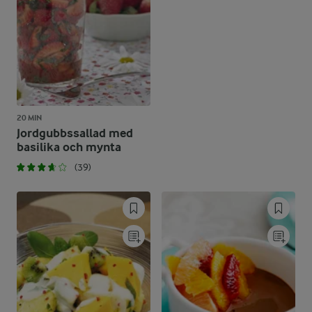
20 MIN
Jordgubbssallad med
basilika och mynta
(39)