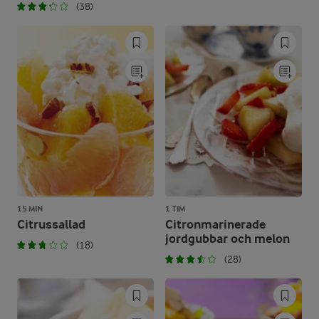
(38)
15 MIN
1 TIM
Citrussallad
Citronmarinerade
jordgubbar och melon
(18)
(28)