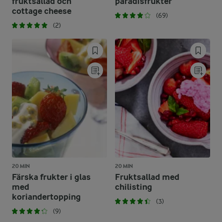
fruktsallad och
paradisfrukter
cottage cheese
(69)
(2)
20 MIN
20 MIN
Färska frukter i glas
Fruktsallad med
med
chilisting
koriandertopping
(3)
(9)