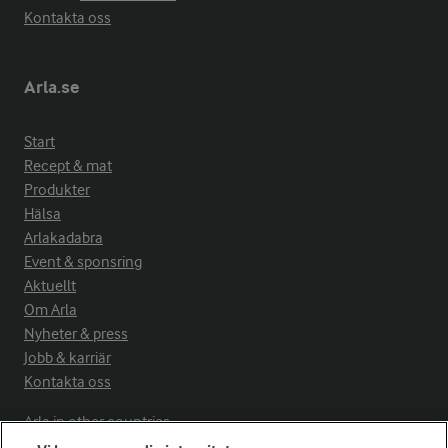
Kontakta oss
Arla.se
Start
Recept & mat
Produkter
Hälsa
Arlakadabra
Event & sponsring
Aktuellt
Om Arla
Nyheter & press
Jobb & karriär
Kontakta oss
Arla in other countries