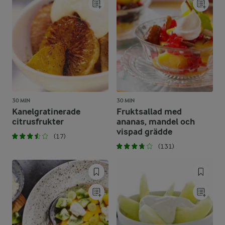
30 MIN
30 MIN
Kanelgratinerade
Fruktsallad med
citrusfrukter
ananas, mandel och
vispad grädde
(17)
(131)