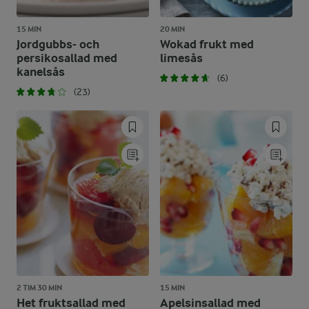
15 MIN
20 MIN
Jordgubbs- och
Wokad frukt med
persikosallad med
limesås
kanelsås
(6)
(23)
2 TIM 30 MIN
15 MIN
Het fruktsallad med
Apelsinsallad med