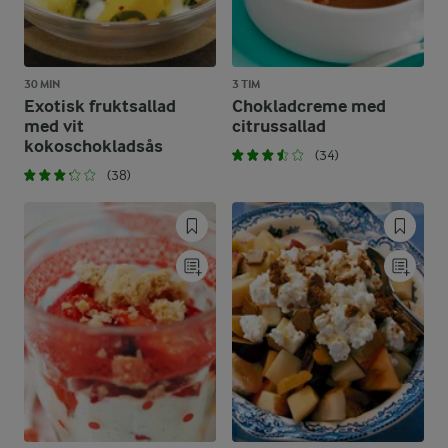
30 MIN
3 TIM
Exotisk fruktsallad
Chokladcreme med
med vit
citrussallad
kokoschokladsås
(34)
(38)