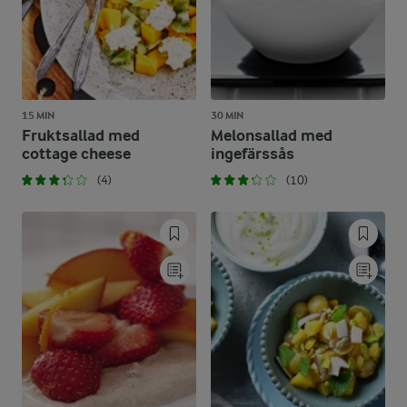
15 MIN
30 MIN
Fruktsallad med
Melonsallad med
cottage cheese
ingefärssås
(4)
(10)