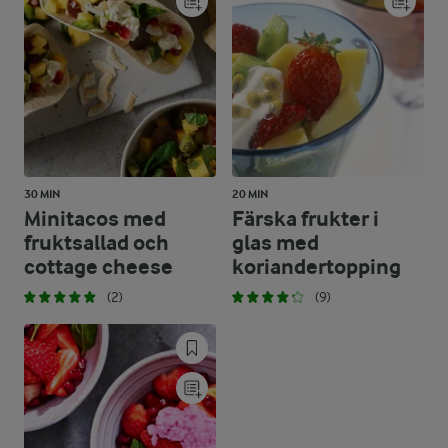
30 MIN
20 MIN
Minitacos med
Färska frukter i
fruktsallad och
glas med
cottage cheese
koriandertopping
(2)
(9)