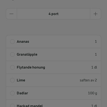
4 port
Ananas
1
Granatäpple
1
Flytande honung
1 dl
Lime
saften av 2
Dadlar
100 g
Hackad mandel
1 dl