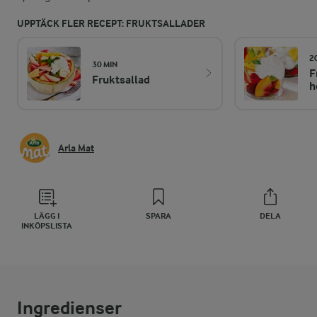
UPPTÄCK FLER RECEPT: FRUKTSALLADER
2
30 MIN
F
Fruktsallad
h
Arla Mat
LÄGG I
SPARA
DELA
INKÖPSLISTA
Ingredienser