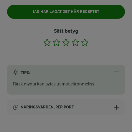
JAG HAR LAGAT DET HÄR RECEPTET
Sätt betyg
1
2
3
4
5
TIPS:
Färsk mynta kan bytas ut mot citronmeliss
NÄRINGSVÄRDEN, PER PORT
Energi: