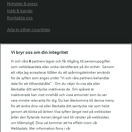
Nyheter & press
Jobb & karriär
Kontakta oss
Arla in other countries
Fler Arlasajter
Vi bryr oss om din integritet
Vi och våra
6
partners lagrar och får tillgång till personuppgifter
För ägare
som webbläsardata eller unika identifierare på din enhet . Genom
att välja Jag accepterar tillåter du att spårningstekniker används
Arlas kundportal
för de syften som anges under ”Vi och våra partners behandlar
Arla.com
data för att tillhandahålla”. . Om du väljer Avvisa alla eller
Falbygdens Ost
återkallar ditt samtycke inaktiveras de. Om spårare är
Arla webbshop
inaktiverade kan visst innehåll och vissa annonser som du ser
vara mindre relevanta för dig. Du kan återkomma till denna meny
Bildbank
för att ändra dina val eller återkalla ditt samtycke när som helst
genom att klicka på länken Visa syften längst ned på webbsidan
[eller den flytande ikonen längst ned till vänster på webbsidan,
om tillämpligt]. Dina val kommer att ha effekt inom vår
Följ oss
Webbplats. Mer information finns i vår