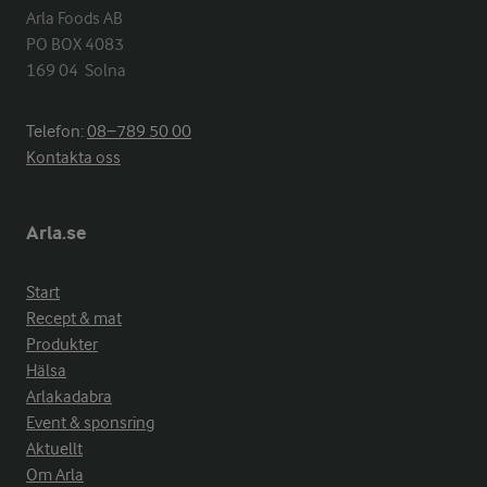
Arla Foods AB

PO BOX 4083

169 04  Solna
Telefon:
08−789 50 00
Kontakta oss
Arla.se
Start
Recept & mat
Produkter
Hälsa
Arlakadabra
Event & sponsring
Aktuellt
Om Arla