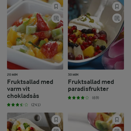
20 MIN
30 MIN
Fruktsallad med
Fruktsallad med
varm vit
paradisfrukter
chokladsås
(69)
(241)