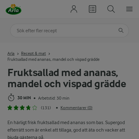
Sök på kategori eller ingrediens
Skriv in sökord för att få förslag
Arla
Recept & mat
Fruktsallad med ananas, mandel och vispad grädde
Fruktsallad med ananas,
mandel och vispad grädde
30 MIN
Arbetstid: 30 min
•
(131)
Kommentarer (0)
•
En härligt frisk fruktsallad med ananas som bas. Supergod
efterrätt som är enkel att tillaga, god att äta och vacker att
bjuda gästerna på.