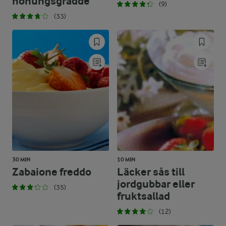
honungsgrädde
(9)
(33)
30 MIN
10 MIN
Zabaione freddo
Läcker sås till
jordgubbar eller
(35)
fruktsallad
(12)