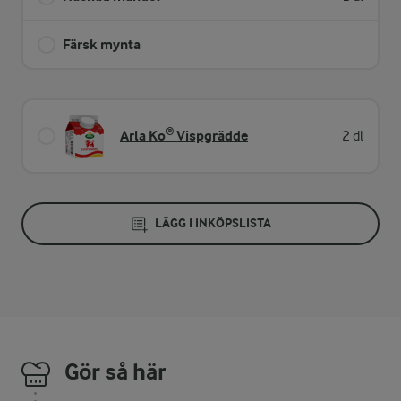
Färsk mynta
Arla Ko® Vispgrädde
2 dl
LÄGG I INKÖPSLISTA
Gör så här