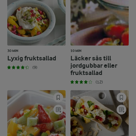
30 MIN
10 MIN
Lyxig fruktsallad
Läcker sås till
jordgubbar eller
(9)
fruktsallad
(12)