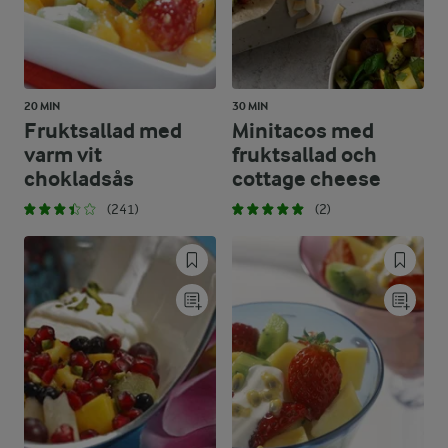
20 MIN
30 MIN
Fruktsallad med
Minitacos med
varm vit
fruktsallad och
chokladsås
cottage cheese
(241)
(2)