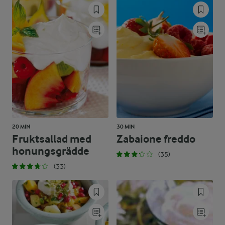
20 MIN
30 MIN
Fruktsallad med
Zabaione freddo
honungsgrädde
(35)
(33)