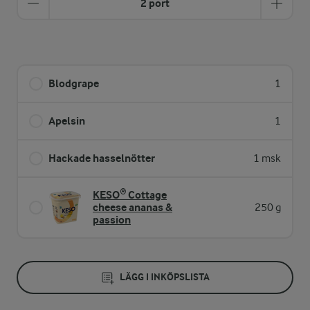
2 port
Blodgrape
1
Apelsin
1
Hackade hasselnötter
1 msk
KESO® Cottage
cheese ananas &
250 g
passion
LÄGG I INKÖPSLISTA