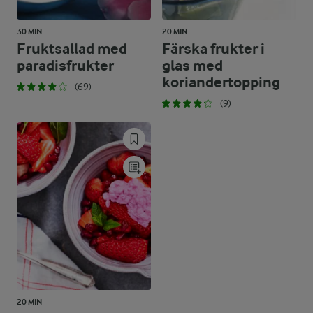
30 MIN
20 MIN
Fruktsallad med
Färska frukter i
paradisfrukter
glas med
koriandertopping
(69)
(9)
20 MIN