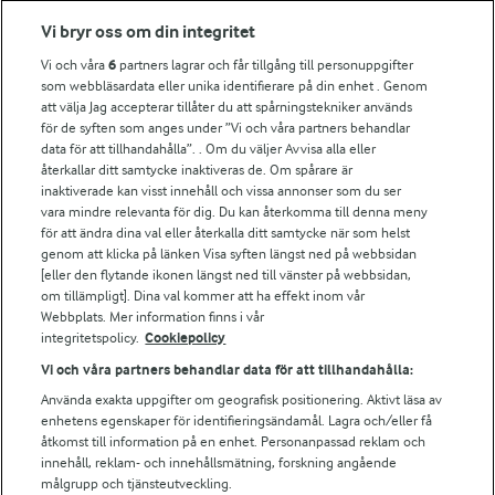
Fler Arlasajter
Vi bryr oss om din integritet
Vi och våra
6
partners lagrar och får tillgång till personuppgifter
För ägare
som webbläsardata eller unika identifierare på din enhet . Genom
att välja Jag accepterar tillåter du att spårningstekniker används
Arlas kundportal
för de syften som anges under ”Vi och våra partners behandlar
Arla.com
data för att tillhandahålla”. . Om du väljer Avvisa alla eller
Falbygdens Ost
återkallar ditt samtycke inaktiveras de. Om spårare är
Arla webbshop
inaktiverade kan visst innehåll och vissa annonser som du ser
vara mindre relevanta för dig. Du kan återkomma till denna meny
Bildbank
för att ändra dina val eller återkalla ditt samtycke när som helst
genom att klicka på länken Visa syften längst ned på webbsidan
[eller den flytande ikonen längst ned till vänster på webbsidan,
om tillämpligt]. Dina val kommer att ha effekt inom vår
Följ oss
Webbplats. Mer information finns i vår
integritetspolicy.
Cookiepolicy
Vi och våra partners behandlar data för att tillhandahålla:
Använda exakta uppgifter om geografisk positionering. Aktivt läsa av
enhetens egenskaper för identifieringsändamål. Lagra och/eller få
åtkomst till information på en enhet. Personanpassad reklam och
innehåll, reklam- och innehållsmätning, forskning angående
målgrupp och tjänsteutveckling.