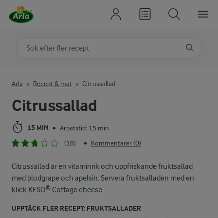
Sök på kategori eller ingrediens
Skriv in sökord för att få förslag
Arla
Recept & mat
Citrussallad
Citrussallad
15 MIN
Arbetstid: 15 min
•
(18)
Kommentarer (0)
•
Citrussallad är en vitaminrik och uppfriskande fruktsallad
med blodgrape och apelsin. Servera fruktsalladen med en
klick KESO® Cottage cheese.
UPPTÄCK FLER RECEPT: FRUKTSALLADER