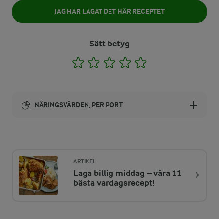
JAG HAR LAGAT DET HÄR RECEPTET
Sätt betyg
1
2
3
4
5
NÄRINGSVÄRDEN, PER PORT
Energi:
253 kcal
ARTIKEL
Laga billig middag – våra 11
ENERGIDISTRIBUTION %
NÄRINGSVÄRDEN PER PORT
bästa vardagsrecept!
-
3,1 g
Fiber: