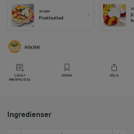
2
30 MIN
F
Fruktsallad
h
Arla Mat
LÄGG I
SPARA
DELA
INKÖPSLISTA
Ingredienser