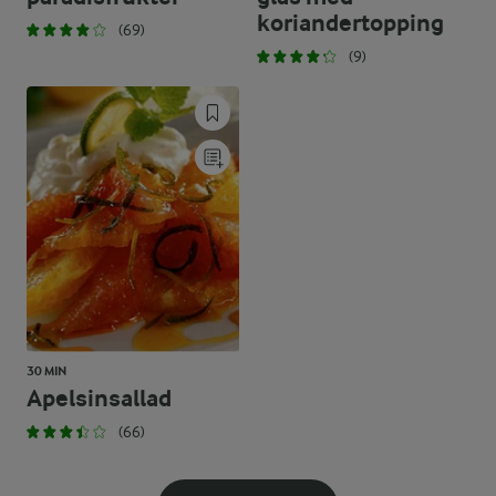
koriandertopping
(69)
(9)
30 MIN
Apelsinsallad
(66)