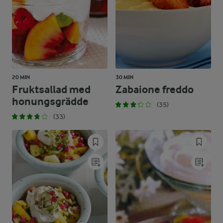
20 MIN
30 MIN
Fruktsallad med
Zabaione freddo
honungsgrädde
(35)
(33)