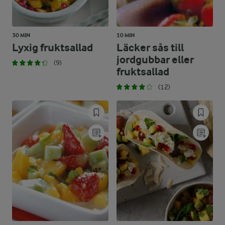
30 MIN
10 MIN
Lyxig fruktsallad
Läcker sås till
jordgubbar eller
(9)
fruktsallad
(12)