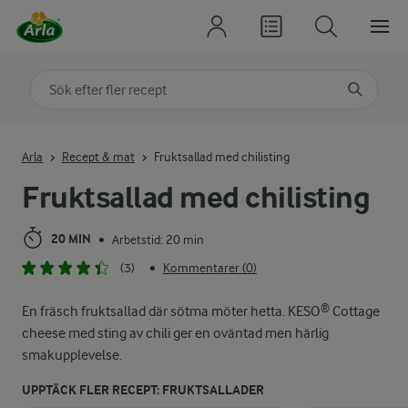
Sök på kategori eller ingrediens
Skriv in sökord för att få förslag
Arla
Recept & mat
Fruktsallad med chilisting
Fruktsallad med chilisting
20 MIN
Arbetstid: 20 min
•
(3)
Kommentarer (0)
•
En fräsch fruktsallad där sötma möter hetta. KESO® Cottage
cheese med sting av chili ger en oväntad men härlig
smakupplevelse.
UPPTÄCK FLER RECEPT: FRUKTSALLADER