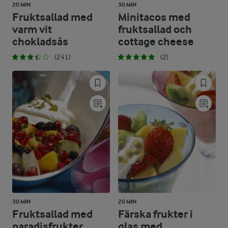
20 MIN
30 MIN
Fruktsallad med
Minitacos med
varm vit
fruktsallad och
chokladsås
cottage cheese
(241)
(2)
30 MIN
20 MIN
Fruktsallad med
Färska frukter i
paradisfrukter
glas med