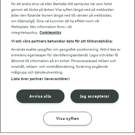
Arla.com
för att ändra dina val eller återkalla ditt samtycke när som helst
Falbygdens Ost
genom att klicka på länken Visa syften längst ned på webbsidan
Arla webbshop
[eller den flytande ikonen längst ned till vänster på webbsidan,
om tillämpligt]. Dina val kommer att ha effekt inom vår
Bildbank
Webbplats. Mer information finns i vår
integritetspolicy.
Cookiepolicy
Vi och våra partners behandlar data för att tillhandahålla:
Följ oss
Använda exakta uppgifter om geografisk positionering. Aktivt läsa av
enhetens egenskaper för identifieringsändamål. Lagra och/eller få
åtkomst till information på en enhet. Personanpassad reklam och
innehåll, reklam- och innehållsmätning, forskning angående
målgrupp och tjänsteutveckling.
Lista över partner (leverantörer)
Avvisa alla
Jag accepterar
© 2026 Arla Foods
Ändra cookie-inställningar
Visa syften
GÖR SÅ HÄR
INGREDIENSER
Integritetspolicy