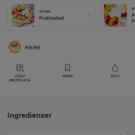
2
30 MIN
F
Fruktsallad
h
Arla Mat
LÄGG I
SPARA
DELA
INKÖPSLISTA
Ingredienser