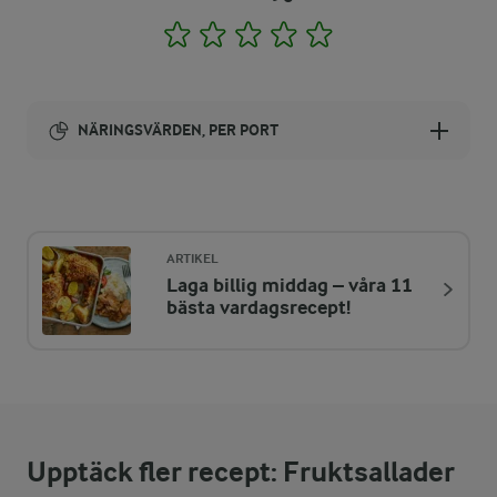
1
2
3
4
5
NÄRINGSVÄRDEN, PER PORT
Energi:
466 kcal
ARTIKEL
Laga billig middag – våra 11
ENERGIDISTRIBUTION %
NÄRINGSVÄRDEN PER PORT
bästa vardagsrecept!
-
8,5 g
Fiber:
11,1 %
12,7 g
Protein:
Upptäck fler recept: Fruktsallader
5,9 %
3,1 g
Fett: