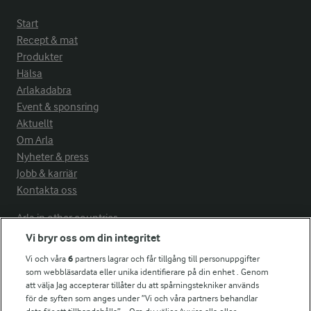
Start
Recept & mat
Produkter
Hälsa
Arlakadabra
Event & sponsring
Aktuellt
Om Arla
Nyheter & press
Jobb & karriär
Kontakta oss
Arla in other countries
Vi bryr oss om din integritet
Vi och våra
6
partners lagrar och får tillgång till personuppgifter
Fler Arlasajter
som webbläsardata eller unika identifierare på din enhet . Genom
att välja Jag accepterar tillåter du att spårningstekniker används
för de syften som anges under ”Vi och våra partners behandlar
För ägare