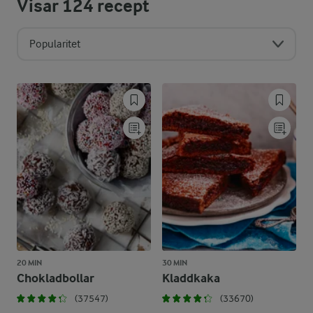
Visar
124
recept
Popularitet
20 MIN
30 MIN
Chokladbollar
Kladdkaka
(37547)
(33670)