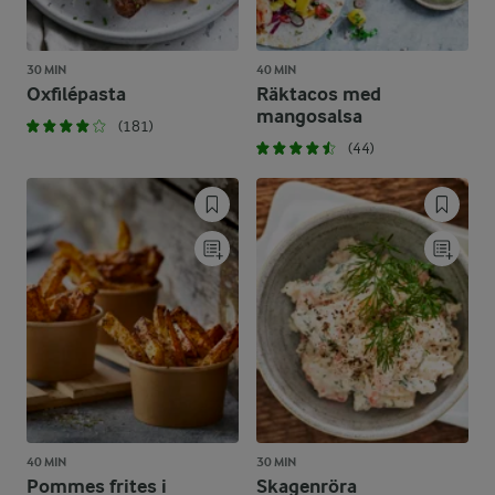
30 MIN
40 MIN
Oxfilépasta
Räktacos med
mangosalsa
(181)
(44)
40 MIN
30 MIN
Pommes frites i
Skagenröra