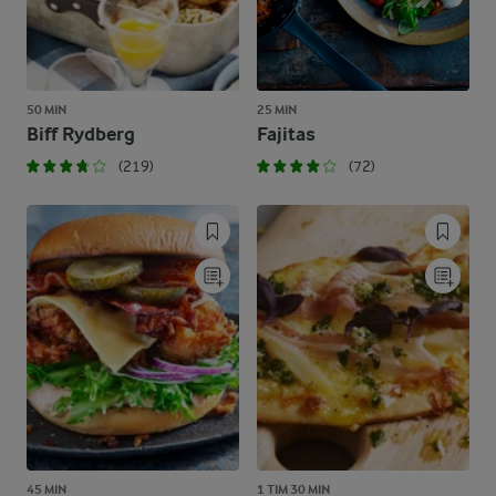
50 MIN
25 MIN
Biff Rydberg
Fajitas
(219)
(72)
45 MIN
1 TIM 30 MIN