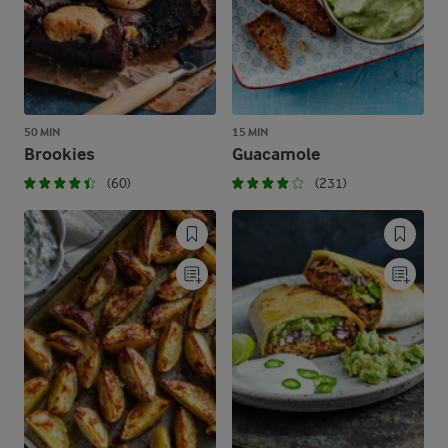
50 MIN
15 MIN
Brookies
Guacamole
(60)
(231)