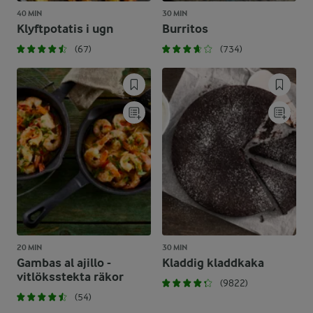
40 MIN
30 MIN
Klyftpotatis i ugn
Burritos
(67)
(734)
20 MIN
30 MIN
Gambas al ajillo -
Kladdig kladdkaka
vitlöksstekta räkor
(9822)
(54)