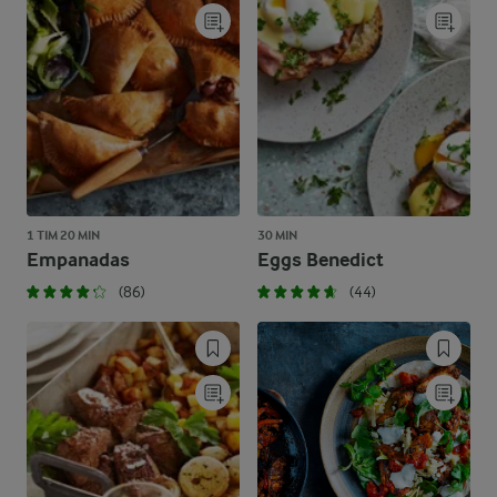
1 TIM 20 MIN
30 MIN
Empanadas
Eggs Benedict
(86)
(44)