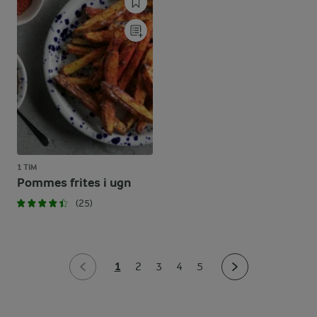
1 TIM
Pommes frites i ugn
(25)
1
2
3
4
5