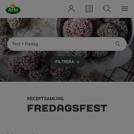
Sök på kategori eller ingrediens
Skriv in sökord för att få förslag
FILTRERA
RECEPTSAMLING
FREDAGSFEST