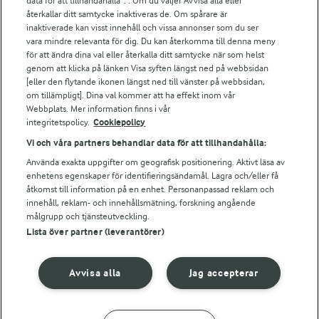
data för att tillhandahålla”. . Om du väljer Avvisa alla eller
Arlas kundportal
återkallar ditt samtycke inaktiveras de. Om spårare är
Arla.com
inaktiverade kan visst innehåll och vissa annonser som du ser
vara mindre relevanta för dig. Du kan återkomma till denna meny
Falbygdens Ost
för att ändra dina val eller återkalla ditt samtycke när som helst
Arla webbshop
genom att klicka på länken Visa syften längst ned på webbsidan
Bildbank
[eller den flytande ikonen längst ned till vänster på webbsidan,
om tillämpligt]. Dina val kommer att ha effekt inom vår
Webbplats. Mer information finns i vår
integritetspolicy.
Cookiepolicy
Följ oss
Vi och våra partners behandlar data för att tillhandahålla:
Använda exakta uppgifter om geografisk positionering. Aktivt läsa av
enhetens egenskaper för identifieringsändamål. Lagra och/eller få
åtkomst till information på en enhet. Personanpassad reklam och
innehåll, reklam- och innehållsmätning, forskning angående
målgrupp och tjänsteutveckling.
Lista över partner (leverantörer)
© 2026 Arla Foods
Avvisa alla
Jag accepterar
Ändra cookie-inställningar
Integritetspolicy