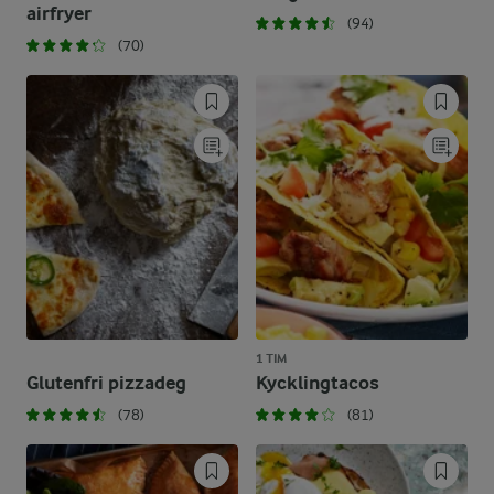
airfryer
(94)
(70)
1 TIM
Glutenfri pizzadeg
Kycklingtacos
(78)
(81)