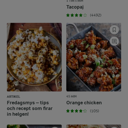
1 TIM 5 MIN
Tacopaj
(4492)
45 MIN
ARTIKEL
Fredagsmys – tips
Orange chicken
och recept som firar
(105)
in helgen!