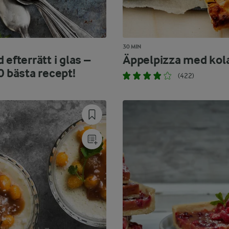
30 MIN
 efterrätt i glas –
Äppelpizza med kol
0 bästa recept!
(422)