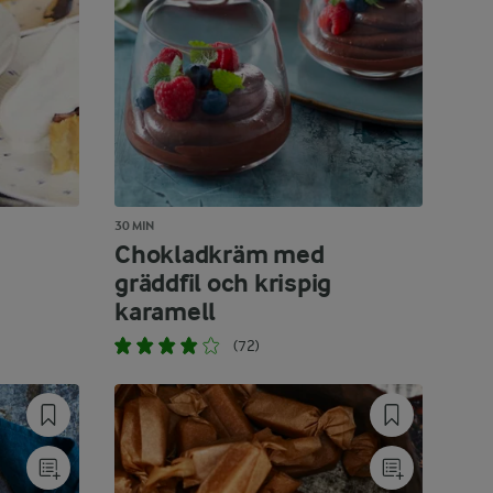
30 MIN
Chokladkräm med
gräddfil och krispig
karamell
(72)