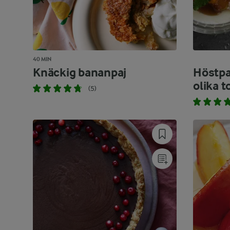
40 MIN
Knäckig bananpaj
Höstpa
olika t
(5)