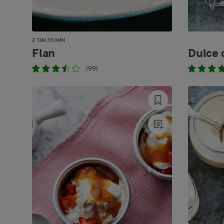
2 TIM 30 MIN
Flan
Dulce 
(99)