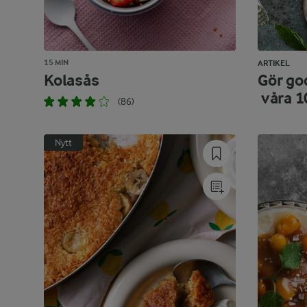
15 MIN
ARTIKEL
Kolasås
Gör god
våra 1
(86)
Nytt