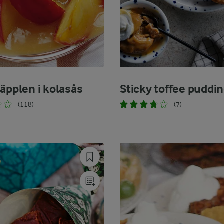
 äpplen i kolasås
Sticky toffee puddi
(118)
(7)