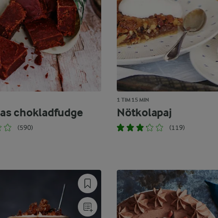
1 TIM 15 MIN
s chokladfudge
Nötkolapaj
(590)
(119)