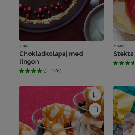
5 TIM
30 MIN
Chokladkolapaj med
Stekta
lingon
(385)