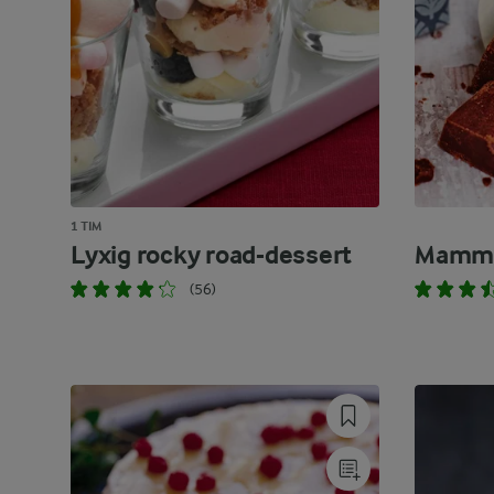
1 TIM
Lyxig rocky road-dessert
Mamma
(56)