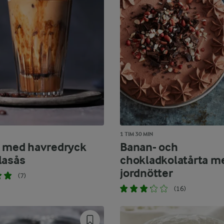
1 TIM 30 MIN
e med havredryck
Banan- och
lasås
chokladkolatårta m
jordnötter
(7)
(16)