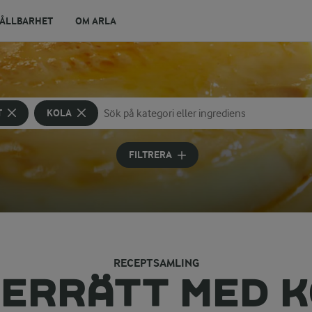
ÅLLBARHET
OM ARLA
T
KOLA
Sök på kategori eller ingrediens
Skriv in sökord för att få förslag
FILTRERA
RECEPTSAMLING
ERRÄTT MED 