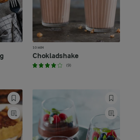
10 MIN
ng
Chokladshake
(9)