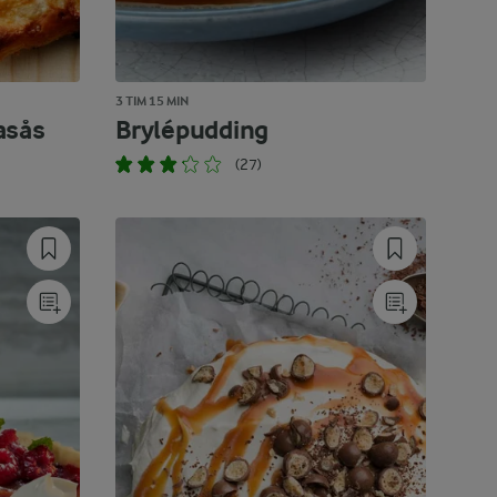
3 TIM 15 MIN
asås
Brylépudding
(27)