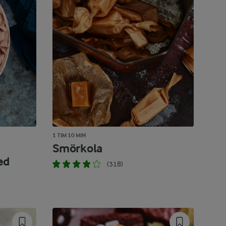
1 TIM 10 MIN
Smörkola
ed
(318)