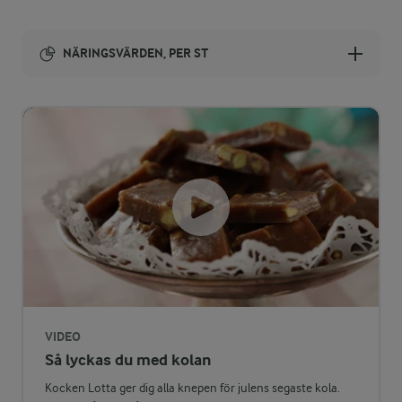
NÄRINGSVÄRDEN, PER ST
Energi:
63 kcal
ENERGIDISTRIBUTION %
NÄRINGSVÄRDEN PER ST
-
0,2 g
Fiber:
3,2 %
0,5 g
Protein:
52,1 %
3,7 g
Fett:
VIDEO
Så lyckas du med kolan
44,7 %
6,9 g
Kolhydrater:
Kocken Lotta ger dig alla knepen för julens segaste kola.