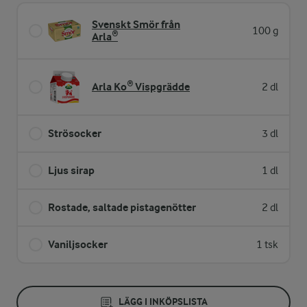
Svenskt Smör från
100 g
Arla®
Arla Ko® Vispgrädde
2 dl
Strösocker
3 dl
Ljus sirap
1 dl
Rostade, saltade pistagenötter
2 dl
Vaniljsocker
1 tsk
LÄGG I INKÖPSLISTA