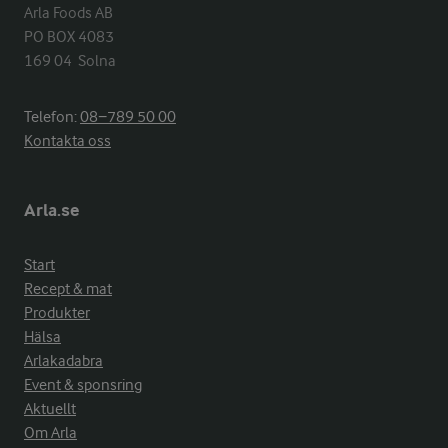
Arla Foods AB

PO BOX 4083

169 04  Solna
Telefon:
08−789 50 00
Kontakta oss
Arla.se
Start
Recept & mat
Produkter
Hälsa
Arlakadabra
Event & sponsring
Aktuellt
Om Arla