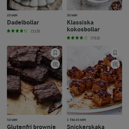
20 MIN
30 MIN
Dadelbollar
Klassiska
kokosbollar
(310)
(753)
50 MIN
1 TIM 20 MIN
Glutenfri brownie
Snickerskaka