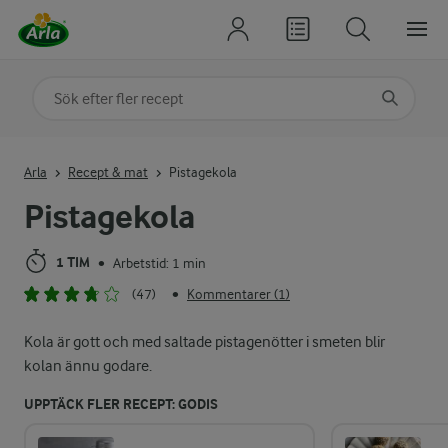
Sök på kategori eller ingrediens
Skriv in sökord för att få förslag
Arla
Recept & mat
Pistagekola
Pistagekola
1 TIM
Arbetstid: 1 min
•
(47)
Kommentarer (1)
•
Kola är gott och med saltade pistagenötter i smeten blir
kolan ännu godare.
UPPTÄCK FLER RECEPT: GODIS