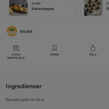
45 MIN
2
Kokostoppar
D
Arla Mat
LÄGG I
SPARA
DELA
INKÖPSLISTA
Ingredienser
Receptet gäller för 60 st