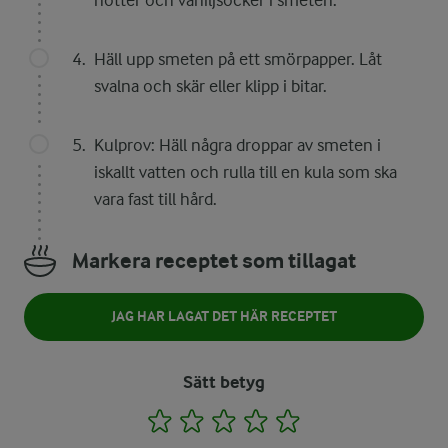
nötter och vaniljsocker i smeten.
Häll upp smeten på ett smörpapper. Låt
svalna och skär eller klipp i bitar.
Kulprov: Häll några droppar av smeten i
iskallt vatten och rulla till en kula som ska
vara fast till hård.
Markera receptet som tillagat
JAG HAR LAGAT DET HÄR RECEPTET
Sätt betyg
1
2
3
4
5