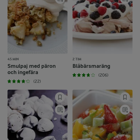
45 MIN
2 TIM
Smulpaj med päron
Blåbärsmaräng
och ingefära
(206)
(22)