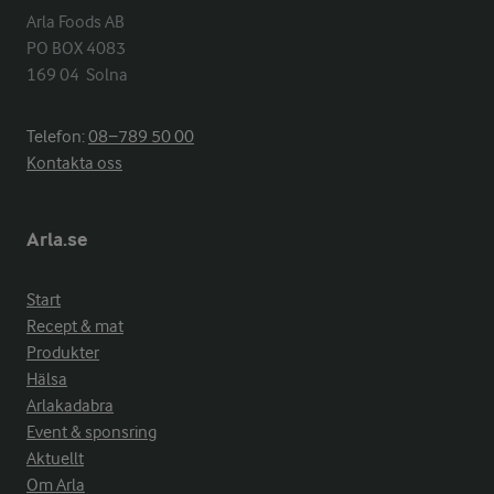
Arla Foods AB

PO BOX 4083

169 04  Solna
Telefon:
08−789 50 00
Kontakta oss
Arla.se
Start
Recept & mat
Produkter
Hälsa
Arlakadabra
Event & sponsring
Aktuellt
Om Arla