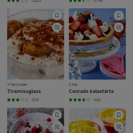
(321)
(176)
3 TIM 20 MIN
5 TIM
Tiramisuglass
Conrads kalastårta
(23)
(45)