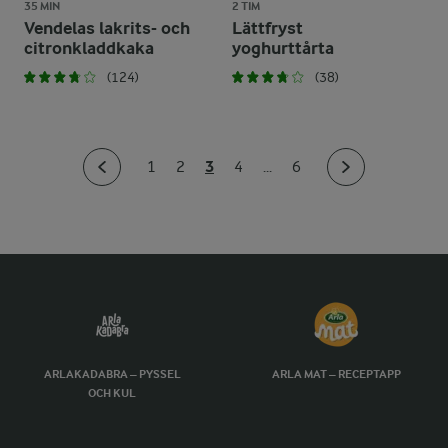
35 MIN
2 TIM
Vendelas lakrits- och
Lättfryst
citronkladdkaka
yoghurttårta
(124)
(38)
3
1
2
4
...
6
ARLAKADABRA – PYSSEL
ARLA MAT – RECEPTAPP
OCH KUL