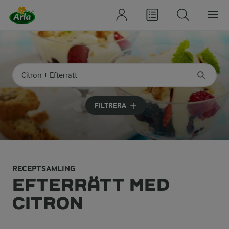
Sök på kategori eller ingrediens
Skriv in sökord för att få förslag
FILTRERA
RECEPTSAMLING
EFTERRÄTT MED
CITRON