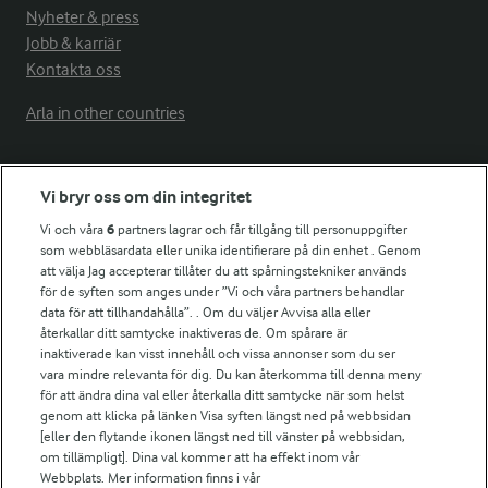
Nyheter & press
Jobb & karriär
Kontakta oss
Arla in other countries
Fler Arlasajter
Vi bryr oss om din integritet
Vi och våra
6
partners lagrar och får tillgång till personuppgifter
För ägare
som webbläsardata eller unika identifierare på din enhet . Genom
att välja Jag accepterar tillåter du att spårningstekniker används
Arlas kundportal
för de syften som anges under ”Vi och våra partners behandlar
Arla.com
data för att tillhandahålla”. . Om du väljer Avvisa alla eller
Falbygdens Ost
återkallar ditt samtycke inaktiveras de. Om spårare är
Arla webbshop
inaktiverade kan visst innehåll och vissa annonser som du ser
vara mindre relevanta för dig. Du kan återkomma till denna meny
Bildbank
för att ändra dina val eller återkalla ditt samtycke när som helst
genom att klicka på länken Visa syften längst ned på webbsidan
[eller den flytande ikonen längst ned till vänster på webbsidan,
om tillämpligt]. Dina val kommer att ha effekt inom vår
Följ oss
Webbplats. Mer information finns i vår