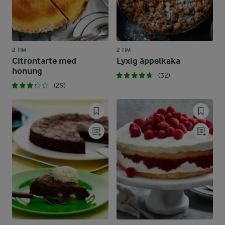
2 TIM
2 TIM
Citrontarte med
Lyxig äppelkaka
honung
(32)
(29)