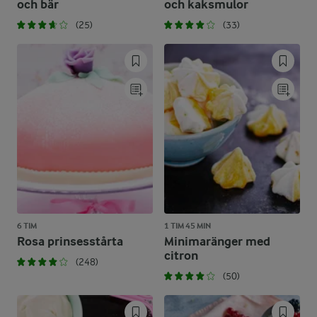
och bär
och kaksmulor
(25)
(33)
6 TIM
1 TIM 45 MIN
Rosa prinsesstårta
Minimaränger med
citron
(248)
(50)