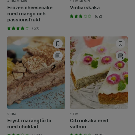
4 TIM 30 MIN
1 TIM 30 MIN
Frozen cheesecake
Vinbärskaka
med mango och
(62)
passionsfrukt
(37)
5 TIM
1 TIM
Fryst marängtårta
Citronkaka med
med choklad
vallmo