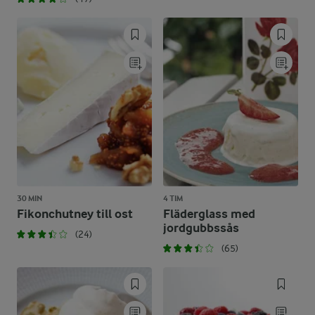
30 MIN
4 TIM
Fikonchutney till ost
Fläderglass med
jordgubbssås
(24)
(65)