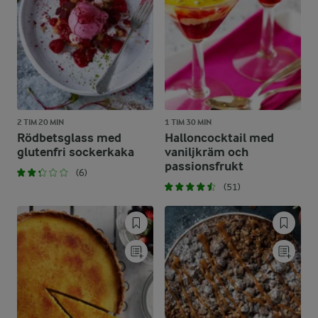
2 TIM 20 MIN
1 TIM 30 MIN
Rödbetsglass med
Halloncocktail med
glutenfri sockerkaka
vaniljkräm och
passionsfrukt
(6)
(51)