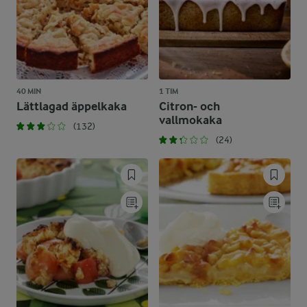
40 MIN
1 TIM
Lättlagad äppelkaka
Citron- och
vallmokaka
(132)
(24)