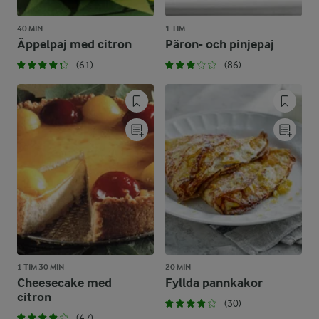
40 MIN
1 TIM
Äppelpaj med citron
Päron- och pinjepaj
(61)
(86)
1 TIM 30 MIN
20 MIN
Cheesecake med
Fyllda pannkakor
citron
(30)
(47)