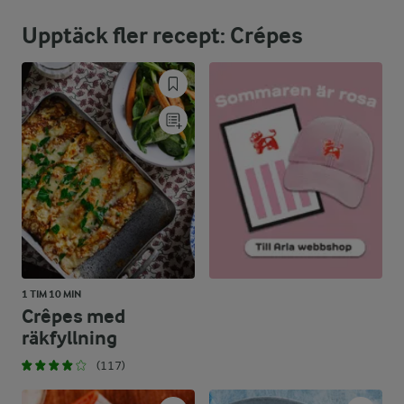
Upptäck fler recept: Crépes
31,8 %
10,6 g
Fett:
53,7 %
38,9 g
Kolhydrater:
1 TIM 10 MIN
Crêpes med
räkfyllning
(117)