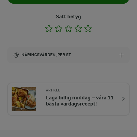
Sätt betyg
1
2
3
4
5
NÄRINGSVÄRDEN, PER ST
Energi:
294 kcal
ARTIKEL
Laga billig middag – våra 11
ENERGIDISTRIBUTION %
NÄRINGSVÄRDEN PER ST
bästa vardagsrecept!
-
3,4 g
Fiber:
14,5 %
10,5 g
Protein: