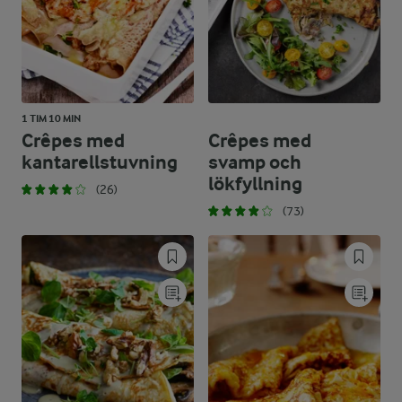
1 TIM 10 MIN
Crêpes med
Crêpes med
kantarellstuvning
svamp och
lökfyllning
(26)
(73)