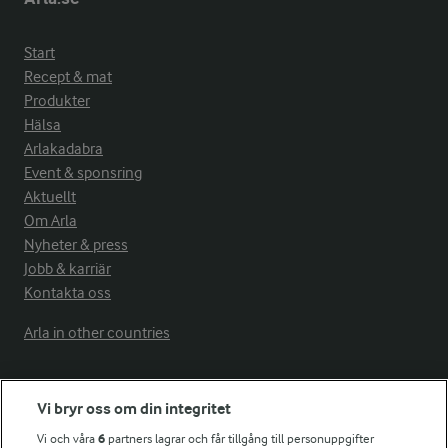
Start
Recept & mat
Produkter
Hälsa
Arlakadabra
Event & sponsring
Aktuellt
Om Arla
Nyheter & press
Jobb & karriär
Kontakta oss
Arla in other countries
Fler Arlasajter
Vi bryr oss om din integritet
Vi och våra
6
partners lagrar och får tillgång till personuppgifter