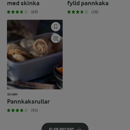
med skinka
fylld pannkaka
(69)
(28)
30 MIN
Pannkaksrullar
(93)
FLER RECEPT