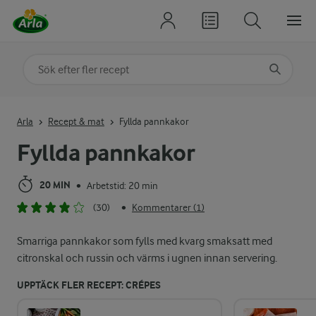
Sök på kategori eller ingrediens
Skriv in sökord för att få förslag
Arla
Recept & mat
Fyllda pannkakor
Fyllda pannkakor
20 MIN
Arbetstid: 20 min
•
(30)
Kommentarer (1)
•
Smarriga pannkakor som fylls med kvarg smaksatt med
citronskal och russin och värms i ugnen innan servering.
UPPTÄCK FLER RECEPT: CRÉPES