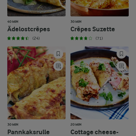
40 MIN
30 MIN
Ädelostcrêpes
Crêpes Suzette
(24)
(71)
30 MIN
20 MIN
Pannkaksrulle
Cottage cheese-