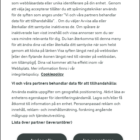
För ägare
som webbläsardata eller unika identifierare på din enhet . Genom
att välja Jag accepterar tillåter du att spårningstekniker används
Arlas kundportal
för de syften som anges under ”Vi och våra partners behandlar
Arla.com
data för att tillhandahålla”. . Om du väljer Avvisa alla eller
Falbygdens Ost
återkallar ditt samtycke inaktiveras de. Om spårare är
Arla webbshop
inaktiverade kan visst innehåll och vissa annonser som du ser
vara mindre relevanta för dig. Du kan återkomma till denna meny
Bildbank
för att ändra dina val eller återkalla ditt samtycke när som helst
genom att klicka på länken Visa syften längst ned på webbsidan
[eller den flytande ikonen längst ned till vänster på webbsidan,
om tillämpligt]. Dina val kommer att ha effekt inom vår
Följ oss
Webbplats. Mer information finns i vår
integritetspolicy.
Cookiepolicy
Vi och våra partners behandlar data för att tillhandahålla:
Använda exakta uppgifter om geografisk positionering. Aktivt läsa av
enhetens egenskaper för identifieringsändamål. Lagra och/eller få
åtkomst till information på en enhet. Personanpassad reklam och
innehåll, reklam- och innehållsmätning, forskning angående
målgrupp och tjänsteutveckling.
Lista över partner (leverantörer)
© 2026 Arla Foods
Ändra cookie-inställningar