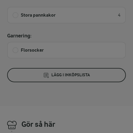
Stora pannkakor
4
Garnering:
Florsocker
LÄGG I INKÖPSLISTA
Gör så här