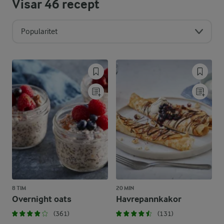
Visar
46
recept
Popularitet
8 TIM
20 MIN
Overnight oats
Havrepannkakor
(361)
(131)