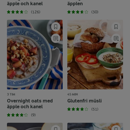
äpple och kanel
äpplen
(126)
(30)
3 TIM
45 MIN
Overnight oats med
Glutenfri müsli
äpple och kanel
(51)
(9)