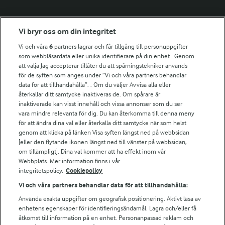
Fler Arlasajter
Vi bryr oss om din integritet
Vi och våra
6
partners lagrar och får tillgång till personuppgifter
För ägare
som webbläsardata eller unika identifierare på din enhet . Genom
att välja Jag accepterar tillåter du att spårningstekniker används
Arlas kundportal
för de syften som anges under ”Vi och våra partners behandlar
Arla.com
data för att tillhandahålla”. . Om du väljer Avvisa alla eller
Falbygdens Ost
återkallar ditt samtycke inaktiveras de. Om spårare är
Arla webbshop
inaktiverade kan visst innehåll och vissa annonser som du ser
vara mindre relevanta för dig. Du kan återkomma till denna meny
Bildbank
för att ändra dina val eller återkalla ditt samtycke när som helst
genom att klicka på länken Visa syften längst ned på webbsidan
[eller den flytande ikonen längst ned till vänster på webbsidan,
om tillämpligt]. Dina val kommer att ha effekt inom vår
Följ oss
Webbplats. Mer information finns i vår
integritetspolicy.
Cookiepolicy
Vi och våra partners behandlar data för att tillhandahålla:
Använda exakta uppgifter om geografisk positionering. Aktivt läsa av
enhetens egenskaper för identifieringsändamål. Lagra och/eller få
åtkomst till information på en enhet. Personanpassad reklam och