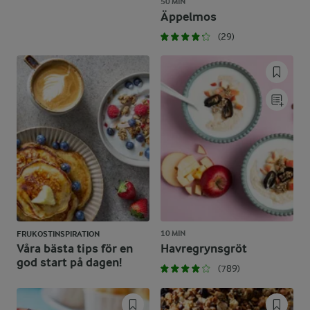
50 MIN
Äppelmos
(29)
10 MIN
FRUKOSTINSPIRATION
Våra bästa tips för en
Havregrynsgröt
god start på dagen!
(789)