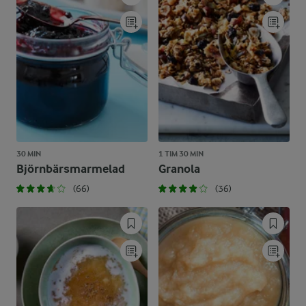
30 MIN
1 TIM 30 MIN
Björnbärsmarmelad
Granola
(66)
(36)