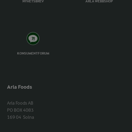
NYHETSBREV
ARLA WEBBSHOP
KONSUMENTFORUM
Arla Foods
Arla Foods AB

PO BOX 4083

169 04  Solna