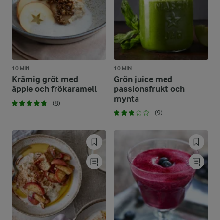
10 MIN
10 MIN
Krämig gröt med
Grön juice med
äpple och frökaramell
passionsfrukt och
mynta
(8)
(9)