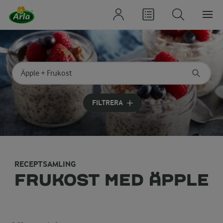
Sök på kategori eller ingrediens
Skriv in sökord för att få förslag
FILTRERA
RECEPTSAMLING
FRUKOST MED ÄPPLE