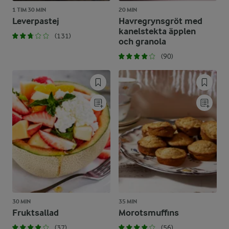
1 TIM 30 MIN
20 MIN
Leverpastej
Havregrynsgröt med
kanelstekta äpplen
(131)
och granola
(90)
30 MIN
35 MIN
Fruktsallad
Morotsmuffins
(37)
(56)