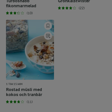
Turbosnabb
Grönkålstwister
fikonmarmelad
(22)
(10)
1 TIM 15 MIN
Rostad müsli med
kokos och tranbär
(11)