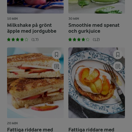
10 MIN
30 MIN
Milkshake på grönt
Smoothie med spenat
äpple med jordgubbe
och gurkjuice
(17)
(12)
20 MIN
Fattiga riddare med
Fattiga riddare med