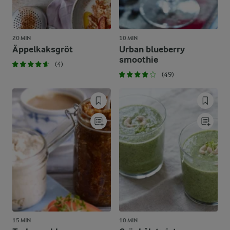
20 MIN
10 MIN
Äppelkaksgröt
Urban blueberry
smoothie
(4)
(49)
15 MIN
10 MIN