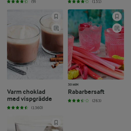
(9)
(131)
30 MIN
Varm choklad
Rabarbersaft
med vispgrädde
(263)
(1360)