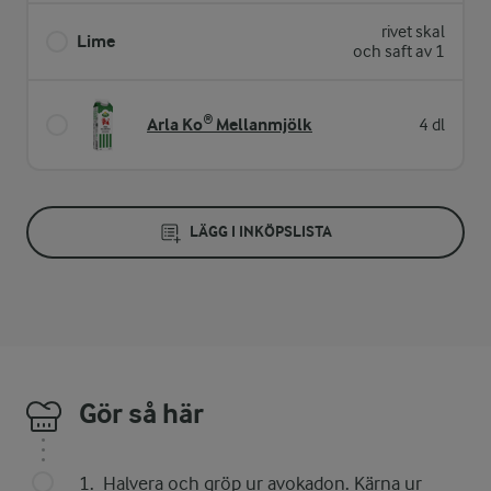
rivet skal
Lime
och saft av 1
Arla Ko® Mellanmjölk
4 dl
LÄGG I INKÖPSLISTA
Gör så här
Halvera och gröp ur avokadon. Kärna ur