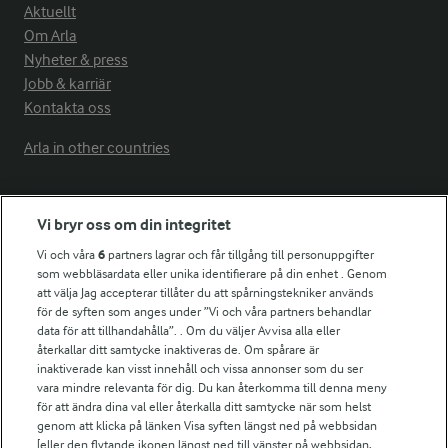
Aktuellt
Om Arla
Nyheter & press
Jobb & karriär
Kontakta oss
Arla in other countries
Fler Arlasajter
Vi bryr oss om din integritet
Vi och våra
6
partners lagrar och får tillgång till personuppgifter
För ägare
som webbläsardata eller unika identifierare på din enhet . Genom
att välja Jag accepterar tillåter du att spårningstekniker används
Arlas kundportal
för de syften som anges under ”Vi och våra partners behandlar
Arla.com
data för att tillhandahålla”. . Om du väljer Avvisa alla eller
Falbygdens Ost
återkallar ditt samtycke inaktiveras de. Om spårare är
Arla webbshop
inaktiverade kan visst innehåll och vissa annonser som du ser
vara mindre relevanta för dig. Du kan återkomma till denna meny
Bildbank
för att ändra dina val eller återkalla ditt samtycke när som helst
genom att klicka på länken Visa syften längst ned på webbsidan
[eller den flytande ikonen längst ned till vänster på webbsidan,