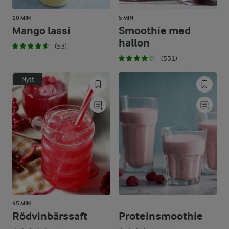
10 MIN
5 MIN
Mango lassi
Smoothie med
hallon
(53)
(531)
Nytt
45 MIN
Rödvinbärssaft
Proteinsmoothie