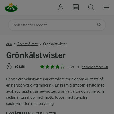
Sök på kategori eller ingrediens
Skriv in sökord för att få förslag
Arla
Recept & mat
Grönkålstwister
Grönkålstwister
10 MIN
(22)
Kommentarer (0)
•
Denna grönkålstwister är ett måste för dig som vill testa på
en härligt nyttig vitamindrink. En krämig smoothie fylld med
avokado, äpple, cashewnötter, grönkål, ärtor och lime som
sedan mixas ihop med mjölk. Toppa med lite extra
cashewnötter inna servering.
UPPTÄCK FLER RECEPT: DRYCK