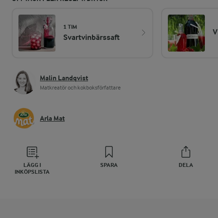
1 TIM
V
Svartvinbärssaft
Malin Landqvist
Matkreatör och kokboksförfattare
Arla Mat
LÄGG I
SPARA
DELA
INKÖPSLISTA