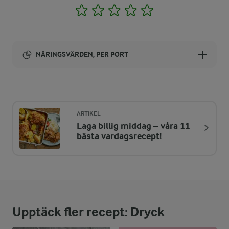
1
2
3
4
5
NÄRINGSVÄRDEN, PER PORT
Energi:
366 kcal
ARTIKEL
Laga billig middag – våra 11
ENERGIDISTRIBUTION %
NÄRINGSVÄRDEN PER PORT
bästa vardagsrecept!
-
8,2 g
Fiber:
15,3 %
13,8 g
Protein:
Upptäck fler recept: Dryck
55,6 %
23 g
Fett: