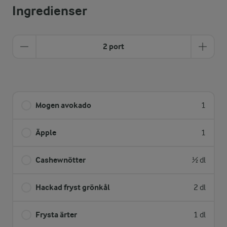
Ingredienser
2 port
Mogen avokado
1
Äpple
1
Cashewnötter
½ dl
Hackad fryst grönkål
2 dl
Frysta ärter
1 dl