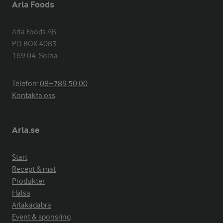
Arla Foods
Arla Foods AB

PO BOX 4083

169 04  Solna
Telefon:
08−789 50 00
Kontakta oss
Arla.se
Start
Recept & mat
Produkter
Hälsa
Arlakadabra
Event & sponsring