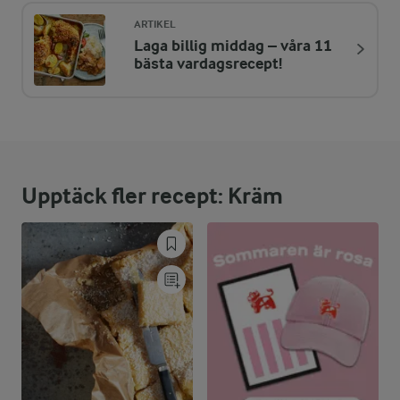
ARTIKEL
Laga billig middag – våra 11
ENERGIDISTRIBUTION %
NÄRINGSVÄRDEN PER PORT
bästa vardagsrecept!
-
5,6 g
Fiber:
6,7 %
3 g
Protein:
Upptäck fler recept: Kräm
12,7 %
2,6 g
Fett:
80,6 %
36 g
Kolhydrater: