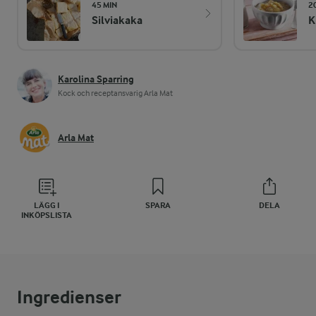
45 MIN
2
Silviakaka
K
Karolina Sparring
Kock och receptansvarig Arla Mat
Arla Mat
LÄGG I
SPARA
DELA
INKÖPSLISTA
Ingredienser