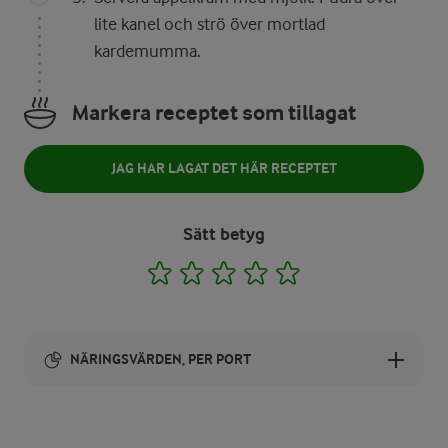
lite kanel och strö över mortlad
kardemumma.
Markera receptet som tillagat
JAG HAR LAGAT DET HÄR RECEPTET
Sätt betyg
1
2
3
4
5
NÄRINGSVÄRDEN, PER PORT
Energi:
181 kcal