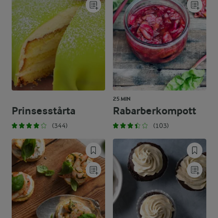
25 MIN
Prinsesstårta
Rabarberkompott
(344)
(103)