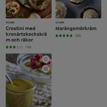
20 MIN
45 MIN
Crostini med
Marängsmörkräm
kronärtskockskrä
(26)
m och räkor
(76)