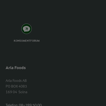
KONSUMENTFORUM
Arla Foods
Arla Foods AB

PO BOX 4083

169 04  Solna
Telefon:
08−789 50 00