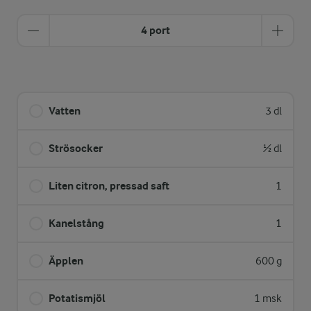
4 port
Vatten
3 dl
Strösocker
½ dl
Liten citron, pressad saft
1
Kanelstång
1
Äpplen
600 g
Potatismjöl
1 msk