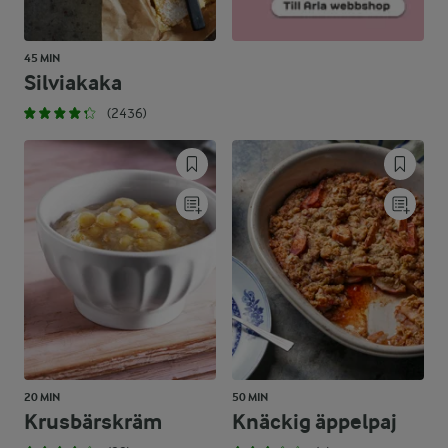
45 MIN
Silviakaka
(2436)
20 MIN
50 MIN
Krusbärskräm
Knäckig äppelpaj