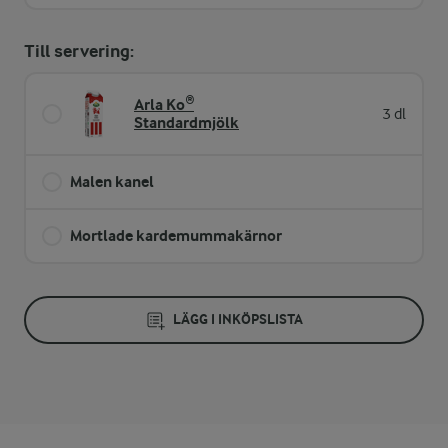
Till servering:
Arla Ko®
3 dl
Standardmjölk
Malen kanel
Mortlade kardemummakärnor
LÄGG I INKÖPSLISTA