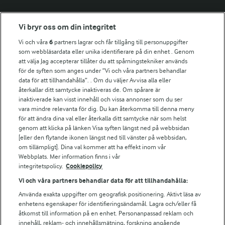
Fler Arlasajter
Vi bryr oss om din integritet
Vi och våra
6
partners lagrar och får tillgång till personuppgifter
För ägare
som webbläsardata eller unika identifierare på din enhet . Genom
att välja Jag accepterar tillåter du att spårningstekniker används
Arlas kundportal
för de syften som anges under ”Vi och våra partners behandlar
Arla.com
data för att tillhandahålla”. . Om du väljer Avvisa alla eller
Falbygdens Ost
återkallar ditt samtycke inaktiveras de. Om spårare är
Arla webbshop
inaktiverade kan visst innehåll och vissa annonser som du ser
vara mindre relevanta för dig. Du kan återkomma till denna meny
Bildbank
för att ändra dina val eller återkalla ditt samtycke när som helst
genom att klicka på länken Visa syften längst ned på webbsidan
[eller den flytande ikonen längst ned till vänster på webbsidan,
om tillämpligt]. Dina val kommer att ha effekt inom vår
Följ oss
Webbplats. Mer information finns i vår
integritetspolicy.
Cookiepolicy
Vi och våra partners behandlar data för att tillhandahålla:
Använda exakta uppgifter om geografisk positionering. Aktivt läsa av
enhetens egenskaper för identifieringsändamål. Lagra och/eller få
åtkomst till information på en enhet. Personanpassad reklam och
innehåll, reklam- och innehållsmätning, forskning angående