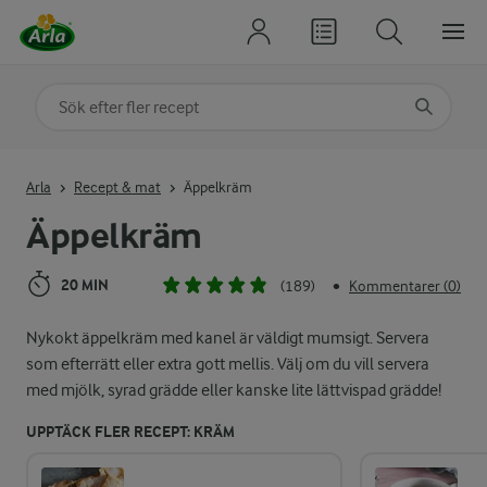
Sök på kategori eller ingrediens
Skriv in sökord för att få förslag
Arla
Recept & mat
Äppelkräm
Äppelkräm
20 MIN
(189)
Kommentarer (0)
•
Nykokt äppelkräm med kanel är väldigt mumsigt. Servera
som efterrätt eller extra gott mellis. Välj om du vill servera
med mjölk, syrad grädde eller kanske lite lättvispad grädde!
UPPTÄCK FLER RECEPT: KRÄM