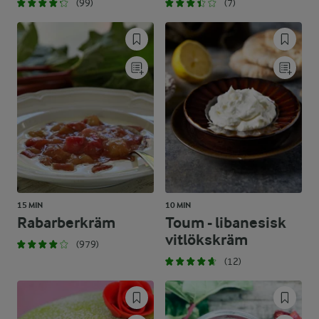
(99)
(7)
15 MIN
10 MIN
Rabarberkräm
Toum - libanesisk
vitlökskräm
(979)
(12)