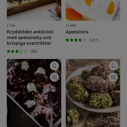
1 TIM
15 MIN
Kryddstekt ankbröst
Apelsinris
med apelsinsky och
(107)
krispiga svartrötter
(98)