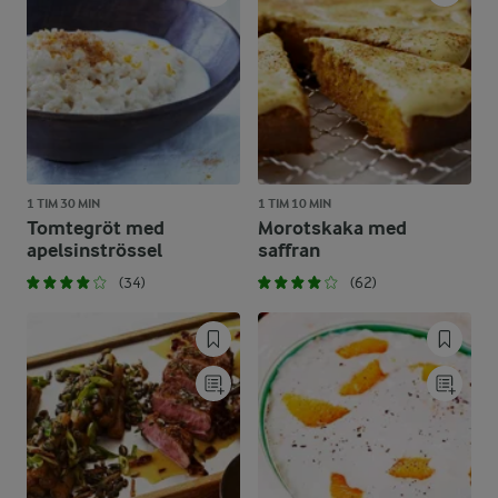
1 TIM 30 MIN
1 TIM 10 MIN
Tomtegröt med
Morotskaka med
apelsinströssel
saffran
(34)
(62)