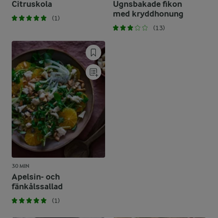
Citruskola
Ugnsbakade fikon
med kryddhonung
(1)
(13)
30 MIN
Apelsin- och
fänkålssallad
(1)