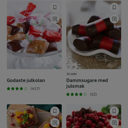
30 MIN
Godaste julkolan
Dammsugare med
julsmak
(457)
(52)