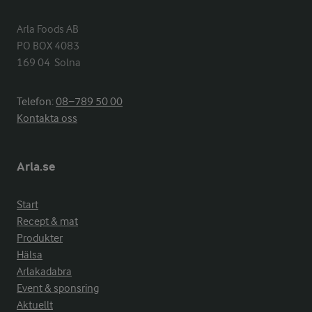
Arla Foods AB

PO BOX 4083

169 04  Solna
Telefon:
08−789 50 00
Kontakta oss
Arla.se
Start
Recept & mat
Produkter
Hälsa
Arlakadabra
Event & sponsring
Aktuellt