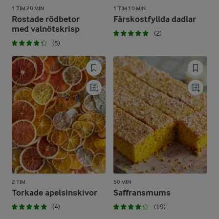
1 TIM 20 MIN
1 TIM 10 MIN
Rostade rödbetor
Färskostfyllda dadlar
med valnötskrisp
(2)
(5)
2 TIM
50 MIN
Torkade apelsinskivor
Saffransmums
(4)
(19)