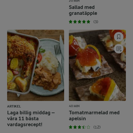
20 MIN
Sallad med
granatäpple
(3)
40 MIN
ARTIKEL
Laga billig middag –
Tomatmarmelad med
våra 11 bästa
apelsin
vardagsrecept!
(12)