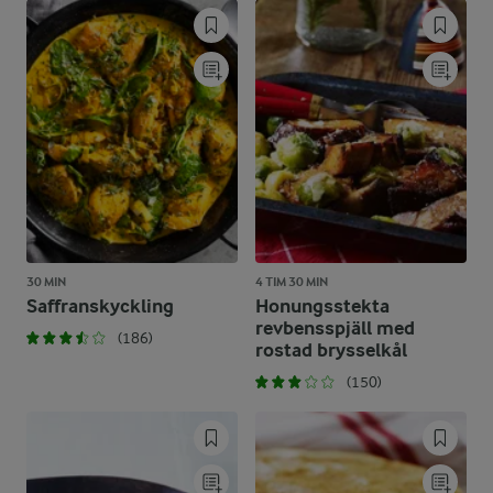
30 MIN
4 TIM 30 MIN
Saffranskyckling
Honungsstekta
revbensspjäll med
(186)
rostad brysselkål
(150)