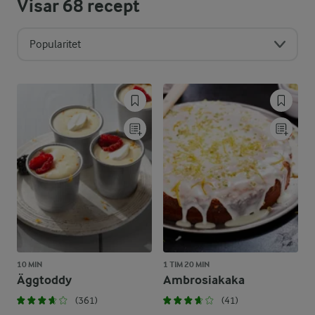
Visar
68
recept
Popularitet
10 MIN
1 TIM 20 MIN
Äggtoddy
Ambrosiakaka
(361)
(41)