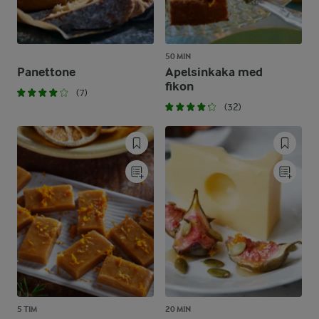
50 MIN
Panettone
Apelsinkaka med
fikon
(7)
(32)
5 TIM
20 MIN