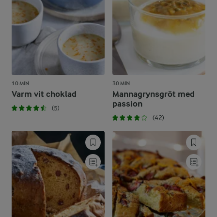
10 MIN
30 MIN
Varm vit choklad
Mannagrynsgröt med
passion
(5)
(42)