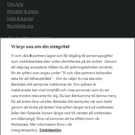
Om Arla
Nyheter & press
Jobb & karriär
Kontakta oss
Arla in other countries
Vi bryr oss om din integritet
Vi och våra
6
partners lagrar och får tillgång till personuppgifter
Fler Arlasajter
som webbläsardata eller unika identifierare på din enhet . Genom
att välja Jag accepterar tillåter du att spårningstekniker används
för de syften som anges under ”Vi och våra partners behandlar
För ägare
data för att tillhandahålla”. . Om du väljer Avvisa alla eller
Arlas kundportal
återkallar ditt samtycke inaktiveras de. Om spårare är
Arla.com
inaktiverade kan visst innehåll och vissa annonser som du ser
vara mindre relevanta för dig. Du kan återkomma till denna meny
Falbygdens Ost
för att ändra dina val eller återkalla ditt samtycke när som helst
Arla webbshop
genom att klicka på länken Visa syften längst ned på webbsidan
Bildbank
[eller den flytande ikonen längst ned till vänster på webbsidan,
om tillämpligt]. Dina val kommer att ha effekt inom vår
Webbplats. Mer information finns i vår
integritetspolicy.
Cookiepolicy