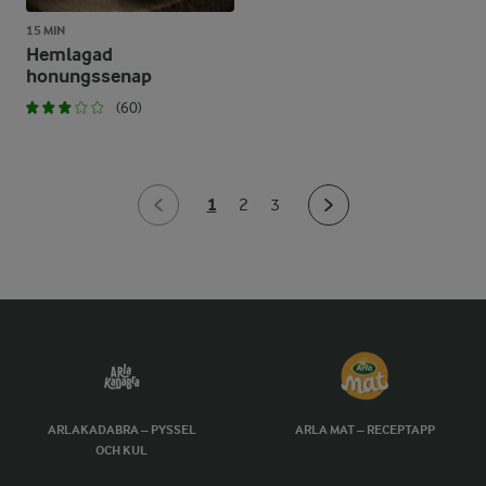
15 MIN
Hemlagad
honungssenap
(60)
1
2
3
ARLAKADABRA – PYSSEL
ARLA MAT – RECEPTAPP
OCH KUL