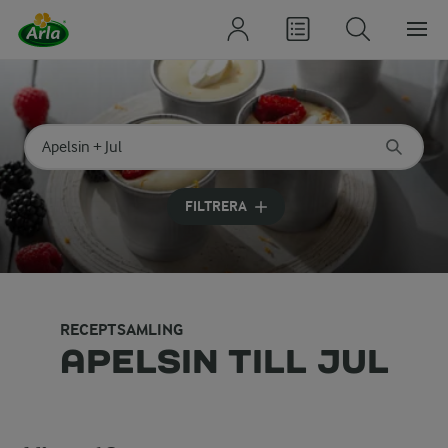
Sök på kategori eller ingrediens
Skriv in sökord för att få förslag
FILTRERA
RECEPTSAMLING
APELSIN TILL JUL