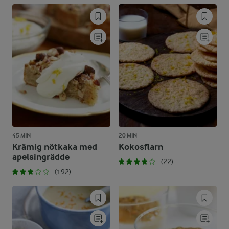
45 MIN
20 MIN
Krämig nötkaka med
Kokosflarn
apelsingrädde
(22)
(192)