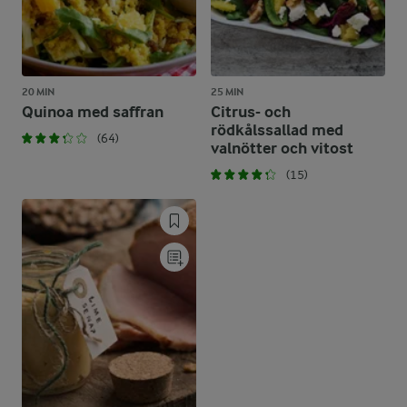
20 MIN
25 MIN
Quinoa med saffran
Citrus- och
rödkålssallad med
(64)
valnötter och vitost
(15)