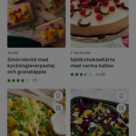
30 MIN
3 TIM 40 MIN
Smörrebröd med
Mjölkchokladtårta
kycklingleverpastej
med varma hallon
och granatäpple
(439)
(7)