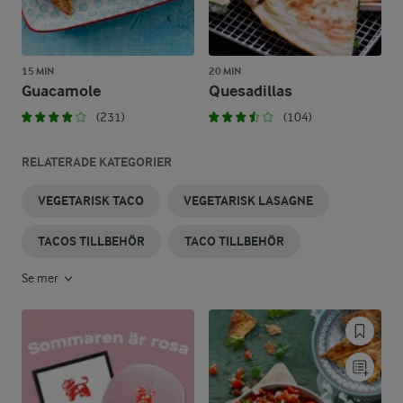
15 MIN
20 MIN
Guacamole
Quesadillas
(231)
(104)
RELATERADE KATEGORIER
VEGETARISK TACO
VEGETARISK LASAGNE
TACOS TILLBEHÖR
TACO TILLBEHÖR
Se mer