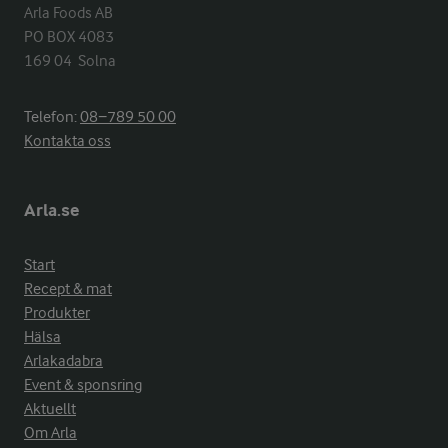
Arla Foods AB

PO BOX 4083

169 04  Solna
Telefon:
08−789 50 00
Kontakta oss
Arla.se
Start
Recept & mat
Produkter
Hälsa
Arlakadabra
Event & sponsring
Aktuellt
Om Arla