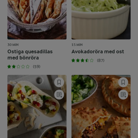
30 MIN
15 MIN
Ostiga quesadillas
Avokadoröra med ost
med bönröra
(87)
(59)