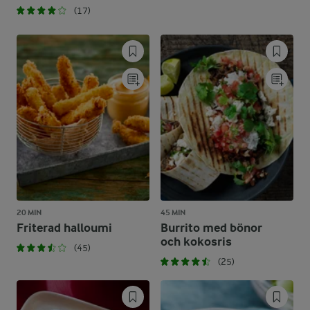
(17)
20 MIN
45 MIN
Friterad halloumi
Burrito med bönor
och kokosris
(45)
(25)