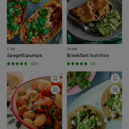
1 TIM
30 MIN
Spagettipumpa
Breakfast burritos
(24)
(2)