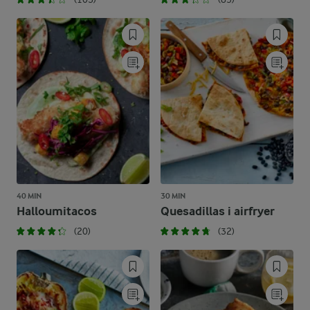
40 MIN
30 MIN
Halloumitacos
Quesadillas i airfryer
(20)
(32)