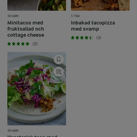
30 MIN
1 TIM
Minitacos med
Inbakad tacopizza
fruktsallad och
med svamp
cottage cheese
(3)
(2)
30 MIN