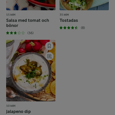
15 MIN
35 MIN
Salsa med tomat och
Tostadas
bönor
(8)
(36)
10 MIN
Jalapeno dip