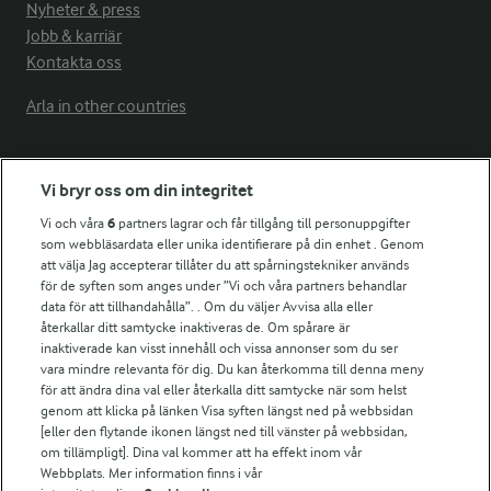
Nyheter & press
Jobb & karriär
Kontakta oss
Arla in other countries
Fler Arlasajter
Vi bryr oss om din integritet
Vi och våra
6
partners lagrar och får tillgång till personuppgifter
För ägare
som webbläsardata eller unika identifierare på din enhet . Genom
att välja Jag accepterar tillåter du att spårningstekniker används
Arlas kundportal
för de syften som anges under ”Vi och våra partners behandlar
Arla.com
data för att tillhandahålla”. . Om du väljer Avvisa alla eller
Falbygdens Ost
återkallar ditt samtycke inaktiveras de. Om spårare är
Arla webbshop
inaktiverade kan visst innehåll och vissa annonser som du ser
vara mindre relevanta för dig. Du kan återkomma till denna meny
Bildbank
för att ändra dina val eller återkalla ditt samtycke när som helst
genom att klicka på länken Visa syften längst ned på webbsidan
[eller den flytande ikonen längst ned till vänster på webbsidan,
om tillämpligt]. Dina val kommer att ha effekt inom vår
Följ oss
Webbplats. Mer information finns i vår