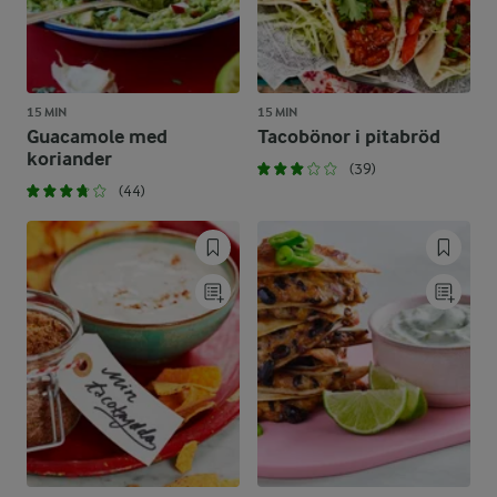
15 MIN
15 MIN
Guacamole med
Tacobönor i pitabröd
koriander
(39)
(44)