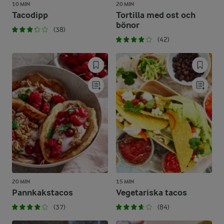
10 MIN
20 MIN
Tacodipp
Tortilla med ost och
bönor
(38)
(42)
20 MIN
15 MIN
Pannkakstacos
Vegetariska tacos
(37)
(84)