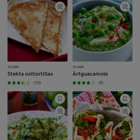
10 MIN
10 MIN
Stekta osttortillas
Ärtguacamole
(70)
(9)