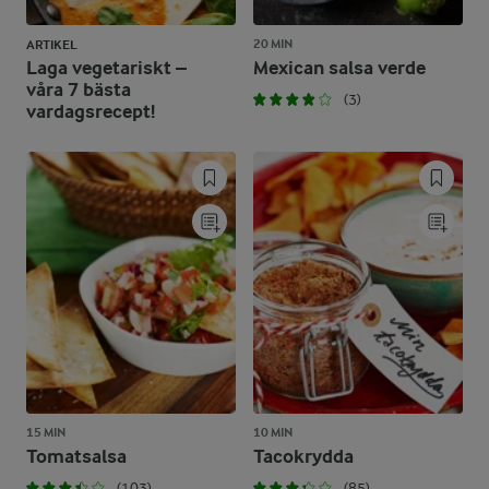
20 MIN
ARTIKEL
Laga vegetariskt –
Mexican salsa verde
våra 7 bästa
(3)
vardagsrecept!
15 MIN
10 MIN
Tomatsalsa
Tacokrydda
(103)
(85)