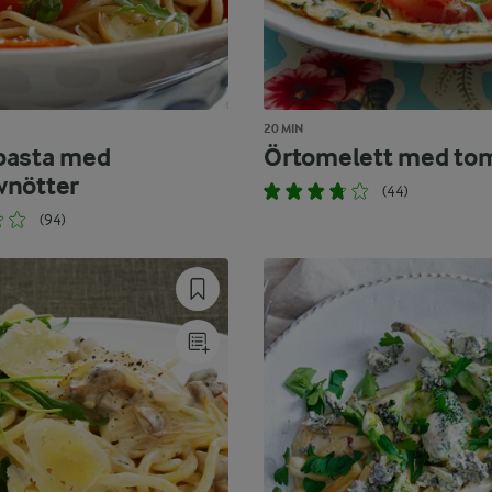
20 MIN
pasta med
Örtomelett med to
nötter
(44)
(94)