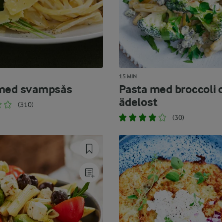
15 MIN
 med svampsås
Pasta med broccoli 
ädelost
(310)
(30)