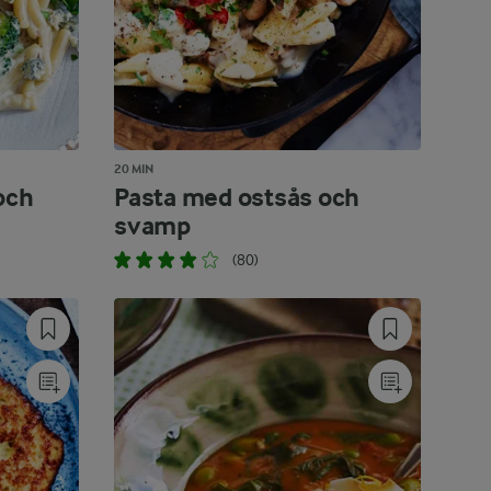
20 MIN
och
Pasta med ostsås och
svamp
(80)