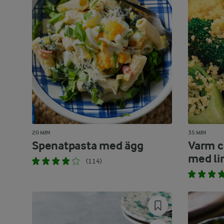
20 MIN
35 MIN
Spenatpasta med ägg
Varm c
med l
(114)