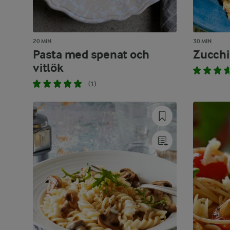
20 MIN
30 MIN
Pasta med spenat och
Zucchin
vitlök
(1)