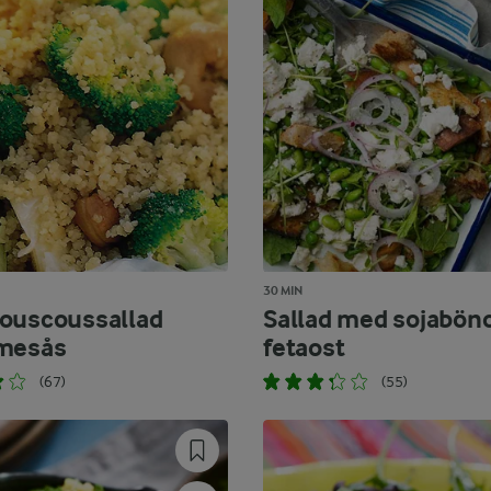
30 MIN
ouscoussallad
Sallad med sojabön
imesås
fetaost
(67)
(55)