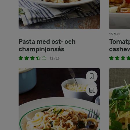
15 MIN
Pasta med ost- och
Tomat
champinjonsås
cashew
(171)