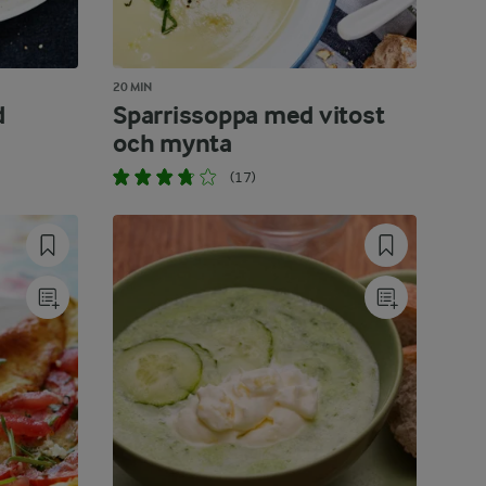
20 MIN
d
Sparrissoppa med vitost
och mynta
(17)