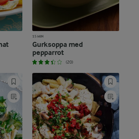
15 MIN
mat
Gurksoppa med
pepparrot
(20)