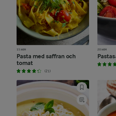
15 MIN
20 MIN
Pasta med saffran och
Pastas
tomat
(21)