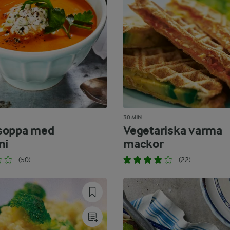
30 MIN
soppa med
Vegetariska varma
ni
mackor
(50)
(22)