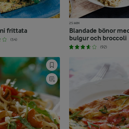
25 MIN
i frittata
Blandade bönor me
bulgur och broccoli
(54)
(92)