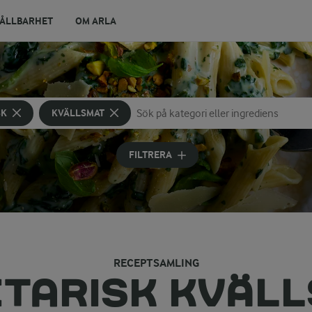
ÅLLBARHET
OM ARLA
SK
KVÄLLSMAT
Sök på kategori eller ingrediens
Skriv in sökord för att få förslag
FILTRERA
RECEPTSAMLING
TARISK KVÄL