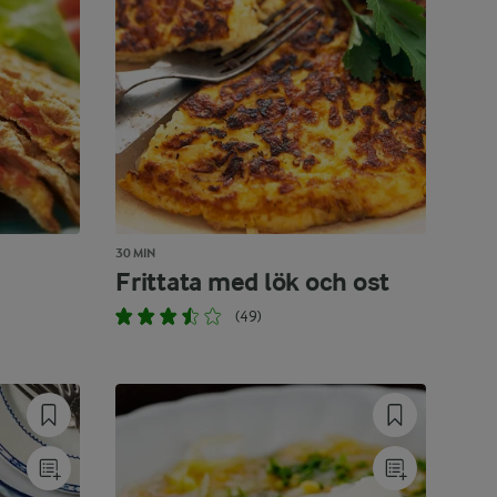
30 MIN
Frittata med lök och ost
(49)