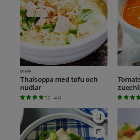
20 MIN
Thaisoppa med tofu och
Tomat
nudlar
zucchi
(21)