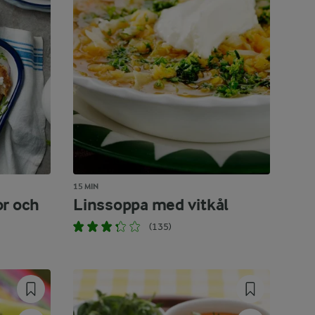
15 MIN
or och
Linssoppa med vitkål
(135)