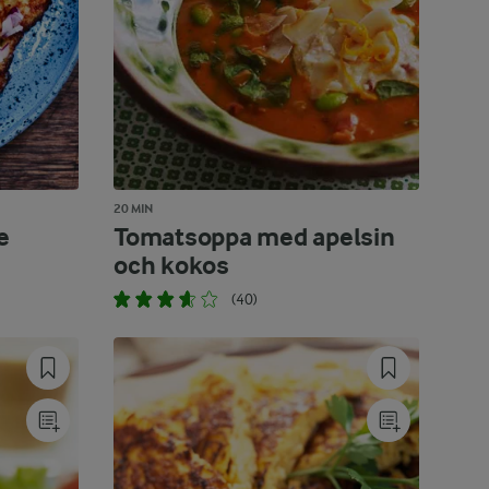
20 MIN
e
Tomatsoppa med apelsin
och kokos
(40)