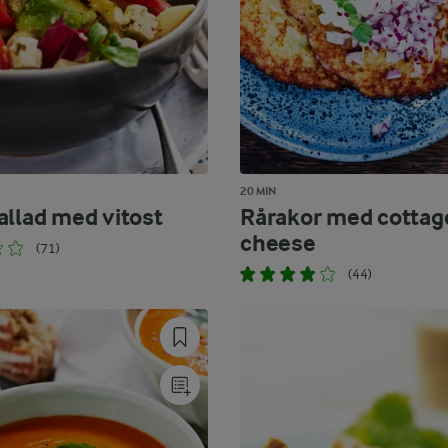
20 MIN
allad med vitost
Rårakor med cottag
cheese
(71)
(44)