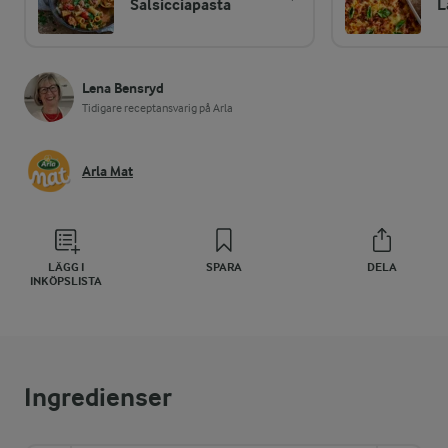
Salsicciapasta
L
Lena Bensryd
Tidigare receptansvarig på Arla
Arla Mat
LÄGG I
SPARA
DELA
INKÖPSLISTA
Ingredienser