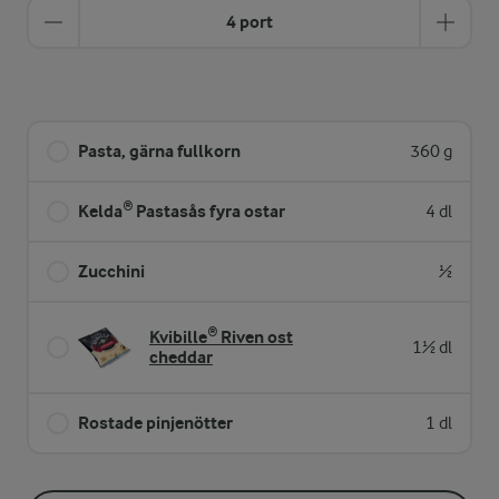
4 port
Pasta, gärna fullkorn
360 g
Kelda® Pastasås fyra ostar
4 dl
Zucchini
½
Kvibille® Riven ost
1½ dl
cheddar
Rostade pinjenötter
1 dl