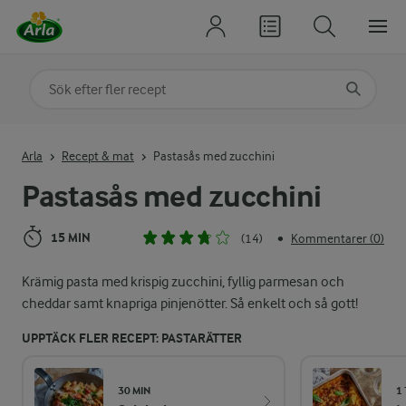
Sök på kategori eller ingrediens
Skriv in sökord för att få förslag
Arla
Recept & mat
Pastasås med zucchini
Pastasås med zucchini
15 MIN
(14)
Kommentarer (0)
•
Krämig pasta med krispig zucchini, fyllig parmesan och
cheddar samt knapriga pinjenötter. Så enkelt och så gott!
UPPTÄCK FLER RECEPT: PASTARÄTTER
30 MIN
1