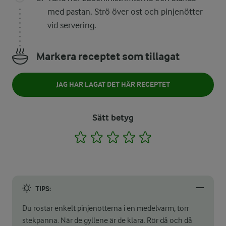
med pastan. Strö över ost och pinjenötter
vid servering.
Markera receptet som tillagat
JAG HAR LAGAT DET HÄR RECEPTET
Sätt betyg
1
2
3
4
5
TIPS:
Du rostar enkelt pinjenötterna i en medelvarm, torr
stekpanna. När de gyllene är de klara. Rör då och då