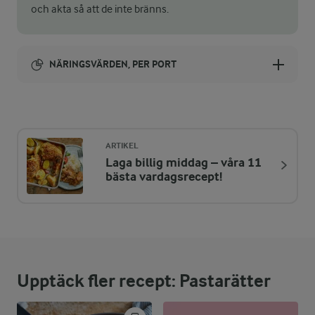
och akta så att de inte bränns.
NÄRINGSVÄRDEN, PER PORT
Energi:
617 kcal
ARTIKEL
Laga billig middag – våra 11
ENERGIDISTRIBUTION %
NÄRINGSVÄRDEN PER PORT
bästa vardagsrecept!
-
4,5 g
Fiber:
15,4 %
23,4 g
Protein:
Upptäck fler recept: Pastarätter
35,6 %
24,8 g
Fett: