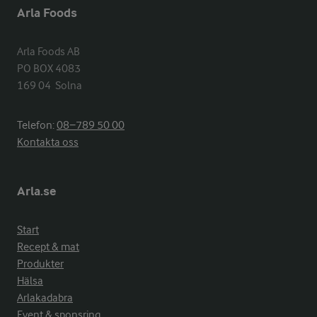
Arla Foods
Arla Foods AB

PO BOX 4083

169 04  Solna
Telefon:
08−789 50 00
Kontakta oss
Arla.se
Start
Recept & mat
Produkter
Hälsa
Arlakadabra
Event & sponsring