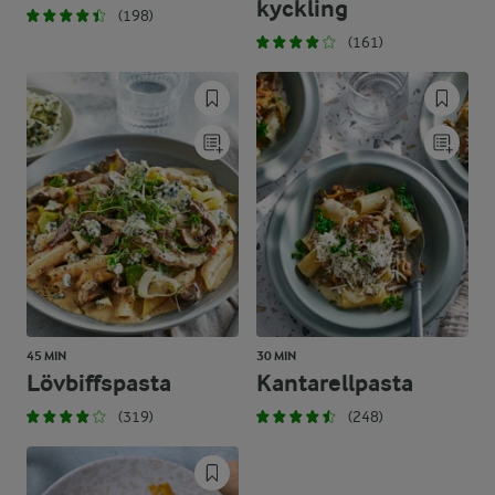
kyckling
(198)
(161)
45 MIN
30 MIN
Lövbiffspasta
Kantarellpasta
(319)
(248)