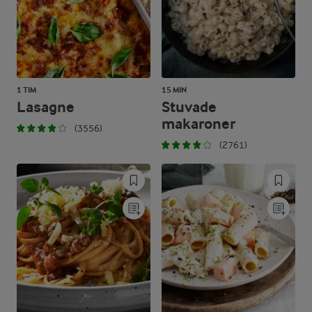
1 TIM
15 MIN
Lasagne
Stuvade
makaroner
(3556)
(2761)