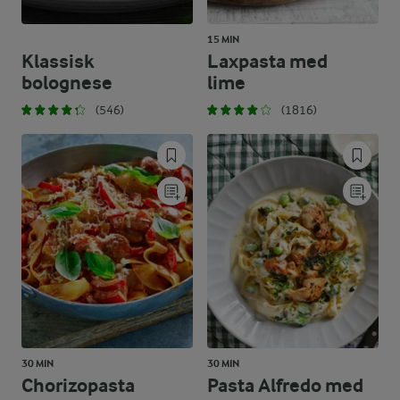
15 MIN
Klassisk
Laxpasta med
bolognese
lime
(546)
(1816)
30 MIN
30 MIN
Chorizopasta
Pasta Alfredo med