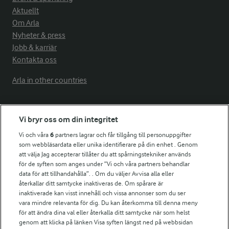
Aktuellt
Om Arla
Nyheter & press
Jobb & karriär
Kontakta oss
Arla in other countries
Fler Arlasajter
Vi bryr oss om din integritet
Vi och våra
6
partners lagrar och får tillgång till personuppgifter
För ägare
som webbläsardata eller unika identifierare på din enhet . Genom
att välja Jag accepterar tillåter du att spårningstekniker används
Arlas kundportal
för de syften som anges under ”Vi och våra partners behandlar
Arla.com
data för att tillhandahålla”. . Om du väljer Avvisa alla eller
Falbygdens Ost
återkallar ditt samtycke inaktiveras de. Om spårare är
Arla webbshop
inaktiverade kan visst innehåll och vissa annonser som du ser
vara mindre relevanta för dig. Du kan återkomma till denna meny
Bildbank
för att ändra dina val eller återkalla ditt samtycke när som helst
genom att klicka på länken Visa syften längst ned på webbsidan