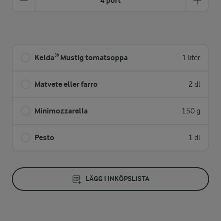
4 port
Kelda® Mustig tomatsoppa
1 liter
Matvete eller farro
2 dl
Minimozzarella
150 g
Pesto
1 dl
LÄGG I INKÖPSLISTA