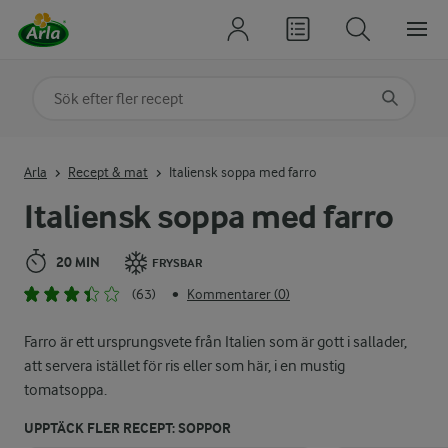
Sök på kategori eller ingrediens
Skriv in sökord för att få förslag
Arla
Recept & mat
Italiensk soppa med farro
Italiensk soppa med farro
20 MIN
FRYSBAR
(63)
Kommentarer (0)
•
Farro är ett ursprungsvete från Italien som är gott i sallader,
att servera istället för ris eller som här, i en mustig
tomatsoppa.
UPPTÄCK FLER RECEPT: SOPPOR