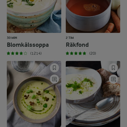
30 MIN
2 TIM
Blomkålssoppa
Räkfond
(1214)
(20)