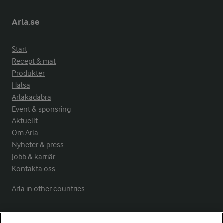
Arla.se
Start
Recept & mat
Produkter
Hälsa
Arlakadabra
Event & sponsring
Aktuellt
Om Arla
Nyheter & press
Jobb & karriär
Kontakta oss
Arla in other countries