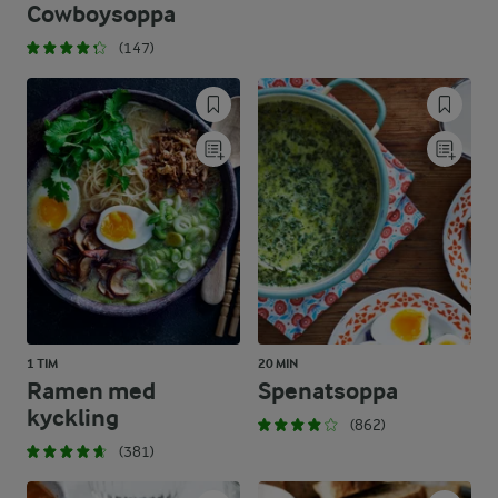
Cowboysoppa
(147)
1 TIM
20 MIN
Ramen med
Spenatsoppa
kyckling
(862)
(381)