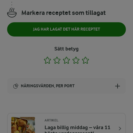
Markera receptet som tillagat
JAG HAR LAGAT DET HÄR RECEPTET
Sätt betyg
1
2
3
4
5
NÄRINGSVÄRDEN, PER PORT
Energi:
475 kcal
ARTIKEL
Laga billig middag – våra 11
ENERGIDISTRIBUTION %
NÄRINGSVÄRDEN PER PORT