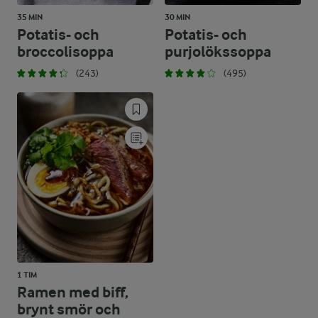
35 MIN
30 MIN
Potatis- och
Potatis- och
broccolisoppa
purjolökssoppa
(243)
(495)
1 TIM
Ramen med biff,
brynt smör och