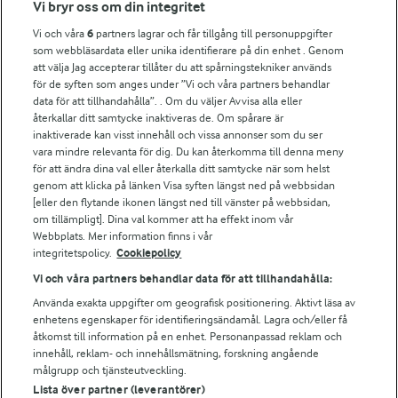
Fler Arlasajter
Vi bryr oss om din integritet
Vi och våra
6
partners lagrar och får tillgång till personuppgifter
För ägare
som webbläsardata eller unika identifierare på din enhet . Genom
att välja Jag accepterar tillåter du att spårningstekniker används
Arlas kundportal
för de syften som anges under ”Vi och våra partners behandlar
Arla.com
data för att tillhandahålla”. . Om du väljer Avvisa alla eller
Falbygdens Ost
återkallar ditt samtycke inaktiveras de. Om spårare är
Arla webbshop
inaktiverade kan visst innehåll och vissa annonser som du ser
vara mindre relevanta för dig. Du kan återkomma till denna meny
Bildbank
för att ändra dina val eller återkalla ditt samtycke när som helst
genom att klicka på länken Visa syften längst ned på webbsidan
[eller den flytande ikonen längst ned till vänster på webbsidan,
om tillämpligt]. Dina val kommer att ha effekt inom vår
Följ oss
Webbplats. Mer information finns i vår
integritetspolicy.
Cookiepolicy
Vi och våra partners behandlar data för att tillhandahålla:
Använda exakta uppgifter om geografisk positionering. Aktivt läsa av
enhetens egenskaper för identifieringsändamål. Lagra och/eller få
åtkomst till information på en enhet. Personanpassad reklam och
innehåll, reklam- och innehållsmätning, forskning angående
målgrupp och tjänsteutveckling.
Lista över partner (leverantörer)
© 2026 Arla Foods