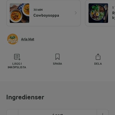
1
30 MIN
R
Cowboysoppa
k
Arla Mat
LÄGG I
SPARA
DELA
INKÖPSLISTA
Ingredienser