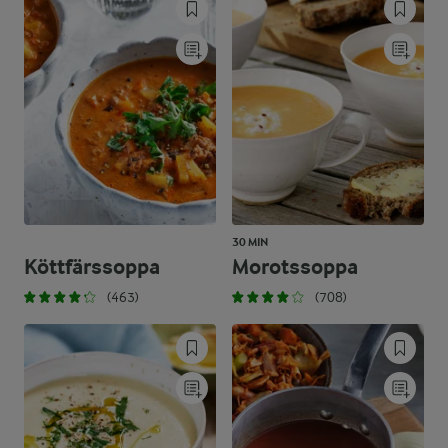
30 MIN
Köttfärssoppa
Morotssoppa
(463)
(708)