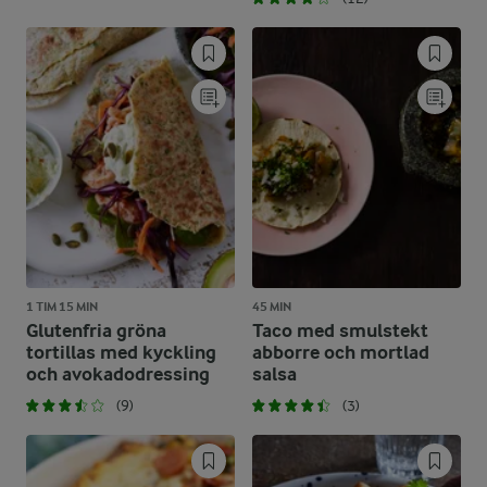
1 TIM 15 MIN
45 MIN
Glutenfria gröna
Taco med smulstekt
tortillas med kyckling
abborre och mortlad
och avokadodressing
salsa
(9)
(3)