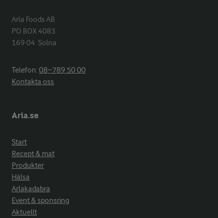
Arla Foods AB

PO BOX 4083

169 04  Solna
Telefon:
08−789 50 00
Kontakta oss
Arla.se
Start
Recept & mat
Produkter
Hälsa
Arlakadabra
Event & sponsring
Aktuellt