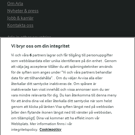
Om Arla
Nyheter & press
Jobb & karriär
Kontakta oss
Arla in other countries
Vi bryr oss om din integritet
Vi och våra
6
partners lagrar och får tillgång till personuppgifter
Fler Arlasajter
som webbläsardata eller unika identifierare på din enhet . Genom
att välja Jag accepterar tillåter du att spårningstekniker används
för de syften som anges under ”Vi och våra partners behandlar
För ägare
data för att tillhandahålla”. . Om du väljer Avvisa alla eller
Arlas kundportal
återkallar ditt samtycke inaktiveras de. Om spårare är
Arla.com
inaktiverade kan visst innehåll och vissa annonser som du ser
vara mindre relevanta för dig. Du kan återkomma till denna meny
Falbygdens Ost
för att ändra dina val eller återkalla ditt samtycke när som helst
Arla webbshop
genom att klicka på länken Visa syften längst ned på webbsidan
Bildbank
[eller den flytande ikonen längst ned till vänster på webbsidan,
om tillämpligt]. Dina val kommer att ha effekt inom vår
Webbplats. Mer information finns i vår
integritetspolicy.
Cookiepolicy