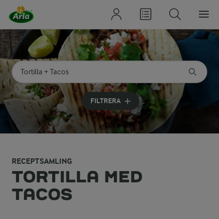
Sök på kategori eller ingrediens
Skriv in sökord för att få förslag
FILTRERA
RECEPTSAMLING
TORTILLA MED
TACOS