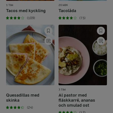
1 TIM
20 MIN
Tacos med kyckling
Tacolåda
(109)
(73)
3 TIM
Quesadillas med
Al pastor med
skinka
fläskkarré, ananas
och smulad ost
(24)
(12)