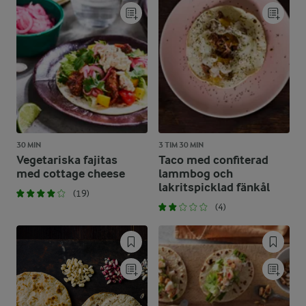
30 MIN
3 TIM 30 MIN
Vegetariska fajitas
Taco med confiterad
med cottage cheese
lammbog och
lakritspicklad fänkål
(19)
(4)