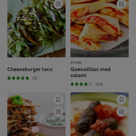
20 MIN
Cheeseburger taco
Quesadillas med
salami
(3)
(33)