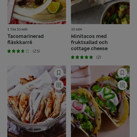
1 TIM 30 MIN
30 MIN
Tacomarinerad
Minitacos med
fläskkarré
fruktsallad och
cottage cheese
(23)
(2)