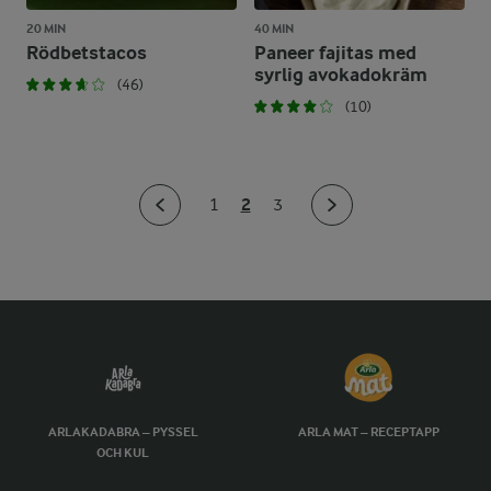
20 MIN
40 MIN
Rödbetstacos
Paneer fajitas med
syrlig avokadokräm
(46)
(10)
2
1
3
ARLAKADABRA – PYSSEL
ARLA MAT – RECEPTAPP
OCH KUL