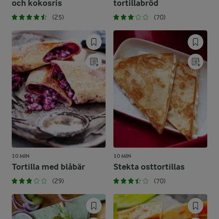
och kokosris
tortillabröd
(25)
(70)
10 MIN
10 MIN
Tortilla med blåbär
Stekta osttortillas
(29)
(70)