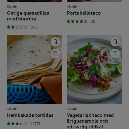
30 MIN
45 MIN
Ostiga quesadillas
Portabellotaco
med bönröra
(3)
(59)
30 MIN
30 MIN
Hembakade tortillas
Vegetarisk taco med
ärtguacamole och
(177)
sötsyrlig rödkål