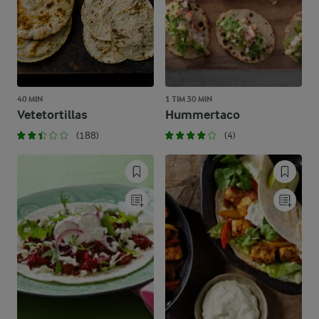
40 MIN
1 TIM 30 MIN
Vetetortillas
Hummertaco
(188)
(4)