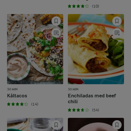
(10)
30 MIN
30 MIN
Kåltacos
Enchiladas med beef
chili
(14)
(54)