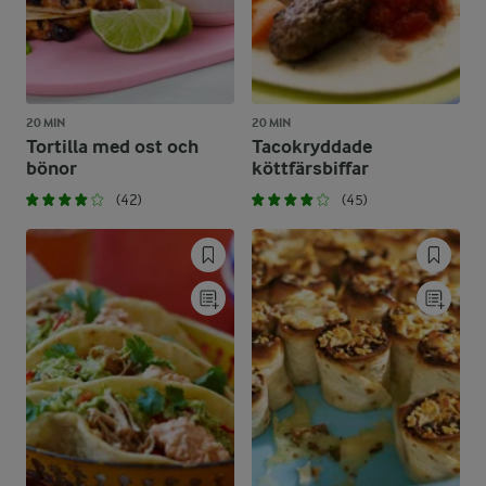
20 MIN
20 MIN
Tortilla med ost och
Tacokryddade
bönor
köttfärsbiffar
(42)
(45)