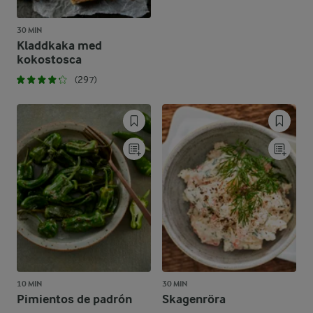
30 MIN
Kladdkaka med
kokostosca
(297)
10 MIN
30 MIN
Pimientos de padrón
Skagenröra