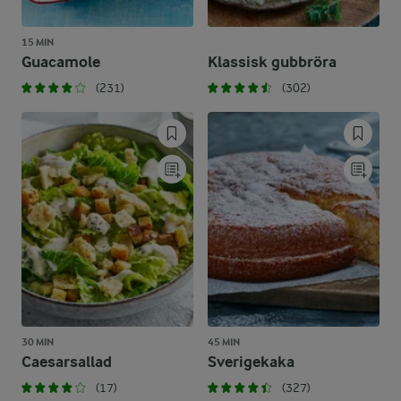
15 MIN
Guacamole
Klassisk gubbröra
(231)
(302)
30 MIN
45 MIN
Caesarsallad
Sverigekaka
(17)
(327)