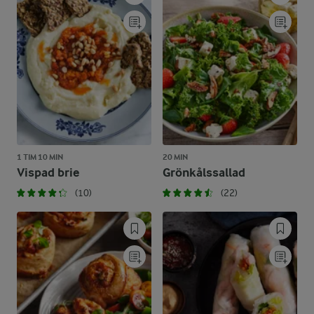
1 TIM 10 MIN
20 MIN
Vispad brie
Grönkålssallad
(10)
(22)