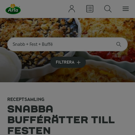
Sök på kategori eller ingrediens
Skriv in sökord för att få förslag
FILTRERA
RECEPTSAMLING
SNABBA
BUFFÉRÄTTER TILL
FESTEN