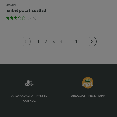
20 MIN
Enkel potatissallad
(315)
1
2
3
4
...
11
ARLAKADABRA – PYSSEL
ARLA MAT – RECEPTAPP
OCH KUL