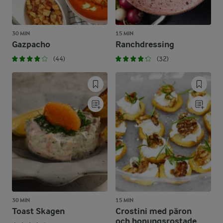
30 MIN
15 MIN
Gazpacho
Ranchdressing
(44)
(32)
30 MIN
15 MIN
Toast Skagen
Crostini med päron
och honungsrostade