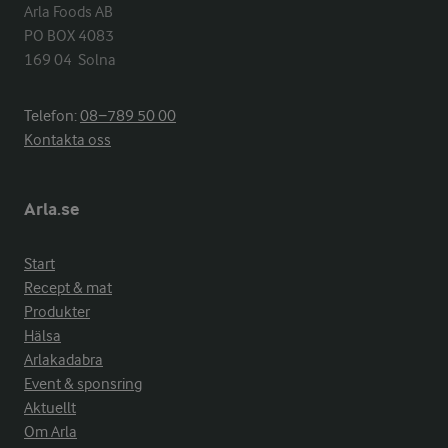
Arla Foods AB

PO BOX 4083

169 04  Solna
Telefon:
08−789 50 00
Kontakta oss
Arla.se
Start
Recept & mat
Produkter
Hälsa
Arlakadabra
Event & sponsring
Aktuellt
Om Arla