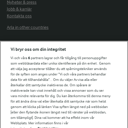
Nyheter & press
Jobb & karriär
Kontakta oss
Arla in other countries
Fler Arlasajter
Vi bryr oss om din integritet
Vi och våra
6
partners lagrar och får tillgång till personuppgifter
För ägare
som webbläsardata eller unika identifierare på din enhet . Genom
att välja Jag accepterar tillåter du att spårningstekniker används
Arlas kundportal
för de syften som anges under ”Vi och våra partners behandlar
Arla.com
data för att tillhandahålla”. . Om du väljer Avvisa alla eller
Falbygdens Ost
återkallar ditt samtycke inaktiveras de. Om spårare är
Arla webbshop
inaktiverade kan visst innehåll och vissa annonser som du ser
vara mindre relevanta för dig. Du kan återkomma till denna meny
Bildbank
för att ändra dina val eller återkalla ditt samtycke när som helst
genom att klicka på länken Visa syften längst ned på webbsidan
[eller den flytande ikonen längst ned till vänster på webbsidan,
om tillämpligt]. Dina val kommer att ha effekt inom vår
Följ oss
Webbplats. Mer information finns i vår