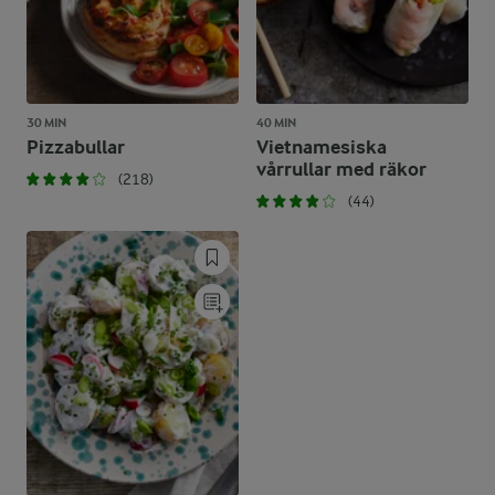
30 MIN
40 MIN
Pizzabullar
Vietnamesiska
vårrullar med räkor
(218)
(44)