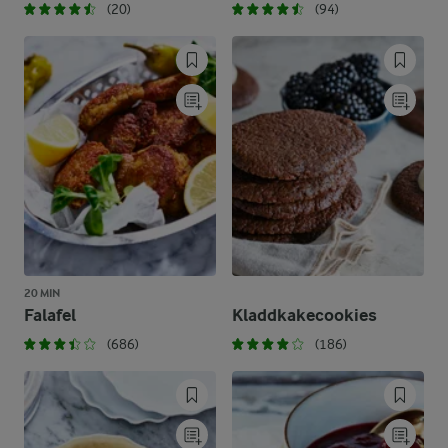
(20)
(94)
20 MIN
Falafel
Kladdkakecookies
(686)
(186)