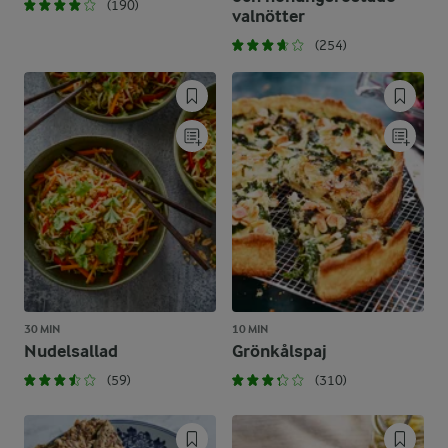
(190)
valnötter
(254)
30 MIN
10 MIN
Nudelsallad
Grönkålspaj
(59)
(310)