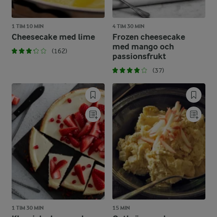
1 TIM 10 MIN
4 TIM 30 MIN
Cheesecake med lime
Frozen cheesecake
med mango och
(162)
passionsfrukt
(37)
1 TIM 30 MIN
15 MIN