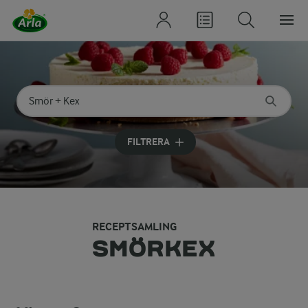
Sök på kategori eller ingrediens
Skriv in sökord för att få förslag
FILTRERA
RECEPTSAMLING
SMÖRKEX