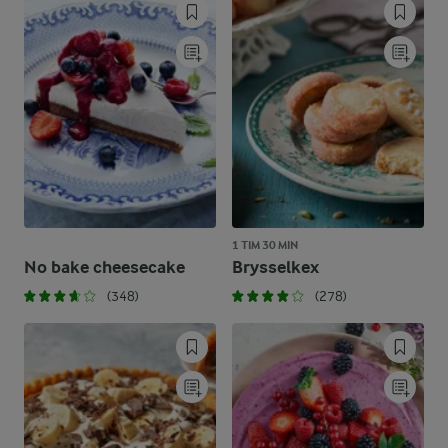
1 TIM 30 MIN
No bake cheesecake
Brysselkex
(348)
(278)