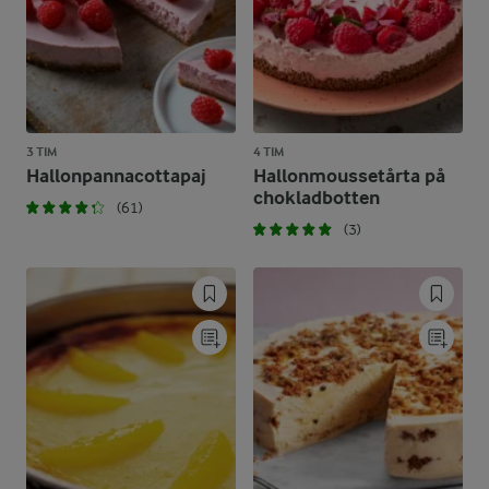
3 TIM
4 TIM
Hallonpannacottapaj
Hallonmoussetårta på
chokladbotten
(61)
(3)