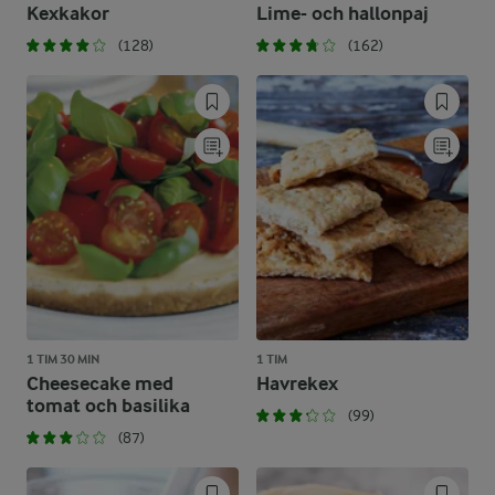
Kexkakor
Lime- och hallonpaj
(128)
(162)
1 TIM 30 MIN
1 TIM
Cheesecake med
Havrekex
tomat och basilika
(99)
(87)