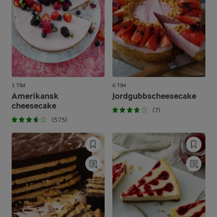
1 TIM
6 TIM
Amerikansk
Jordgubbscheesecake
cheesecake
(7)
(575)