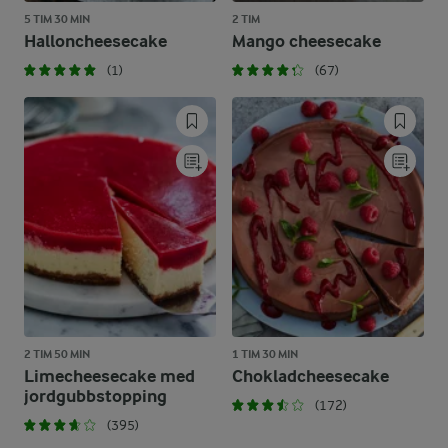
5 TIM 30 MIN
2 TIM
Halloncheesecake
Mango cheesecake
(1)
(67)
2 TIM 50 MIN
1 TIM 30 MIN
Limecheesecake med
Chokladcheesecake
jordgubbstopping
(172)
(395)