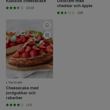
Klassisk cheesecake
Ostkräm med
cheddar och äpple
(210)
(28)
1 TIM 30 MIN
Cheesecake med
jordgubbar och
rabarber
(15)