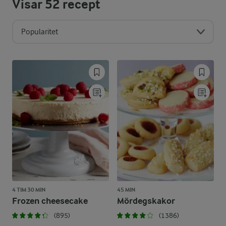
Visar
52
recept
Popularitet
4 TIM 30 MIN
45 MIN
Frozen cheesecake
Mördegskakor
(895)
(1386)