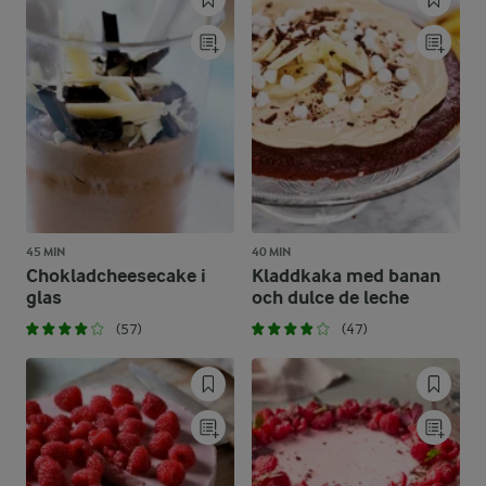
45 MIN
40 MIN
Chokladcheesecake i
Kladdkaka med banan
glas
och dulce de leche
(57)
(47)