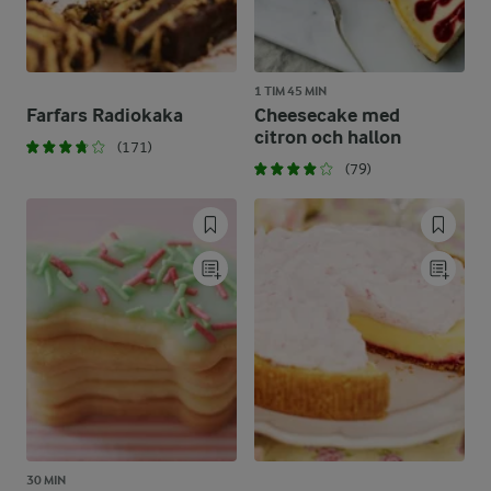
1 TIM 45 MIN
Farfars Radiokaka
Cheesecake med
citron och hallon
(171)
(79)
30 MIN