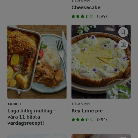
1 TIM 5 MIN
Cheesecake
(599)
1 TIM 5 MIN
ARTIKEL
Laga billig middag –
Key Lime pie
våra 11 bästa
(854)
vardagsrecept!