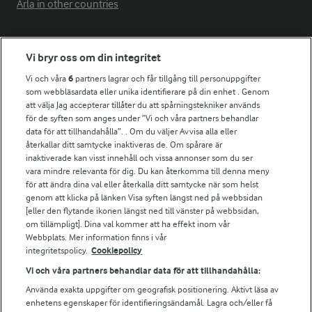
Arla in other countries
Fler Arlasajter
Vi bryr oss om din integritet
Vi och våra
6
partners lagrar och får tillgång till personuppgifter
För ägare
som webbläsardata eller unika identifierare på din enhet . Genom
att välja Jag accepterar tillåter du att spårningstekniker används
Arlas kundportal
för de syften som anges under ”Vi och våra partners behandlar
Arla.com
data för att tillhandahålla”. . Om du väljer Avvisa alla eller
Falbygdens Ost
återkallar ditt samtycke inaktiveras de. Om spårare är
Arla webbshop
inaktiverade kan visst innehåll och vissa annonser som du ser
vara mindre relevanta för dig. Du kan återkomma till denna meny
Bildbank
för att ändra dina val eller återkalla ditt samtycke när som helst
genom att klicka på länken Visa syften längst ned på webbsidan
[eller den flytande ikonen längst ned till vänster på webbsidan,
om tillämpligt]. Dina val kommer att ha effekt inom vår
Följ oss
Webbplats. Mer information finns i vår
integritetspolicy.
Cookiepolicy
Vi och våra partners behandlar data för att tillhandahålla:
Använda exakta uppgifter om geografisk positionering. Aktivt läsa av
enhetens egenskaper för identifieringsändamål. Lagra och/eller få