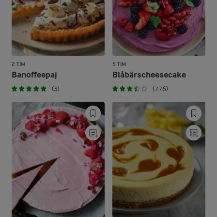
2 TIM
5 TIM
Banoffeepaj
Blåbärscheesecake
(3)
(776)