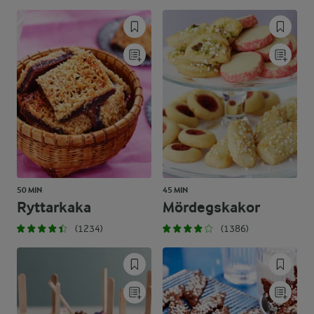
50 MIN
45 MIN
Ryttarkaka
Mördegskakor
(1234)
(1386)