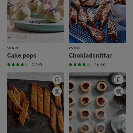
50 MIN
25 MIN
Cake pops
Chokladsnittar
(1349)
(1684)