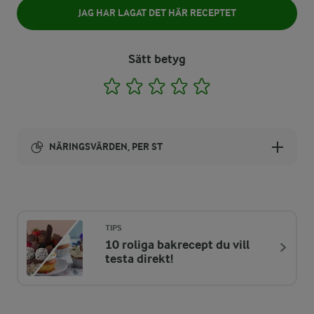
JAG HAR LAGAT DET HÄR RECEPTET
Sätt betyg
1
2
3
4
5
NÄRINGSVÄRDEN, PER ST
Energi:
63 kcal
TIPS
10 roliga bakrecept du vill
ENERGIDISTRIBUTION %
NÄRINGSVÄRDEN PER ST
testa direkt!
-
0,2 g
Fiber: