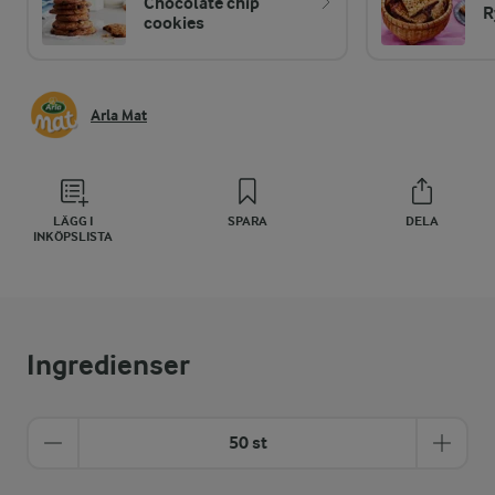
Chocolate chip
R
cookies
Arla Mat
LÄGG I
SPARA
DELA
INKÖPSLISTA
Ingredienser
50 st