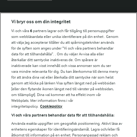
Fler Arlasajter
Vi bryr oss om din integritet
Vi och våra
6
partners lagrar och får tillgång till personuppgifter
För ägare
som webbläsardata eller unika identifierare på din enhet . Genom
att välja Jag accepterar tillåter du att spårningstekniker används
Arlas kundportal
för de syften som anges under ”Vi och våra partners behandlar
Arla.com
data för att tillhandahålla”. . Om du väljer Avvisa alla eller
Falbygdens Ost
återkallar ditt samtycke inaktiveras de. Om spårare är
Arla webbshop
inaktiverade kan visst innehåll och vissa annonser som du ser
vara mindre relevanta för dig. Du kan återkomma till denna meny
Bildbank
för att ändra dina val eller återkalla ditt samtycke när som helst
genom att klicka på länken Visa syften längst ned på webbsidan
[eller den flytande ikonen längst ned till vänster på webbsidan,
om tillämpligt]. Dina val kommer att ha effekt inom vår
Följ oss
Webbplats. Mer information finns i vår
integritetspolicy.
Cookiepolicy
Vi och våra partners behandlar data för att tillhandahålla:
Använda exakta uppgifter om geografisk positionering. Aktivt läsa av
enhetens egenskaper för identifieringsändamål. Lagra och/eller få
åtkomst till information på en enhet. Personanpassad reklam och