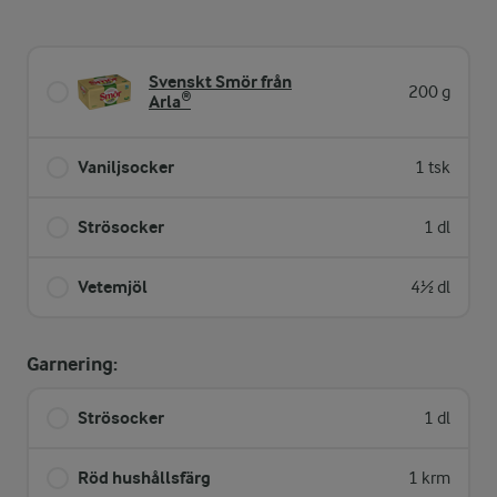
Svenskt Smör från
200 g
Arla®
Vaniljsocker
1 tsk
Strösocker
1 dl
Vetemjöl
4½ dl
Garnering:
Strösocker
1 dl
Röd hushållsfärg
1 krm