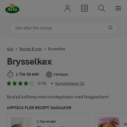
Sök på kategori eller ingrediens
Skriv in sökord för att få förslag
Arla
Recept & mat
Brysselkex
Brysselkex
1 TIM 30 MIN
FRYSBAR
(278)
Kommentarer (2)
•
Bjud på kafferep med mördegskakor med färgglad kant.
UPPTÄCK FLER RECEPT: SMÅKAKOR
1 TIM 40 MIN
5