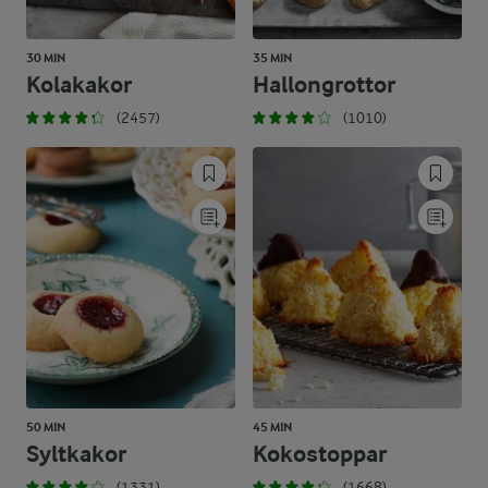
30 MIN
35 MIN
Kolakakor
Hallongrottor
(2457)
(1010)
50 MIN
45 MIN
Syltkakor
Kokostoppar
(1331)
(1668)