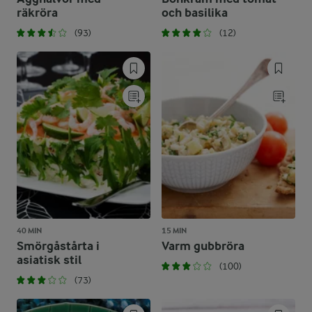
räkröra
och basilika
(93)
(12)
40 MIN
15 MIN
Smörgåstårta i
Varm gubbröra
asiatisk stil
(100)
(73)