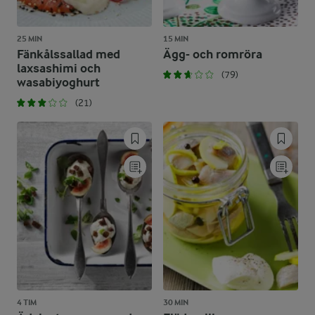
25 MIN
15 MIN
Fänkålssallad med
Ägg- och romröra
laxsashimi och
(79)
wasabiyoghurt
(21)
4 TIM
30 MIN