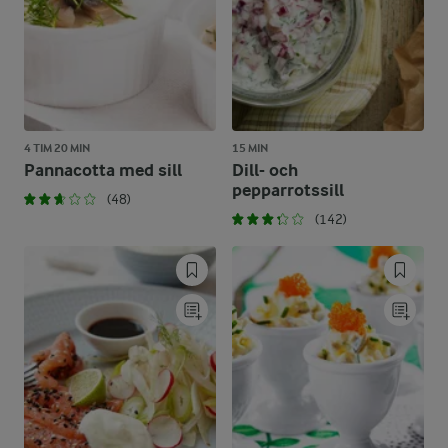
4 TIM 20 MIN
15 MIN
Pannacotta med sill
Dill- och
pepparrotssill
(48)
(142)