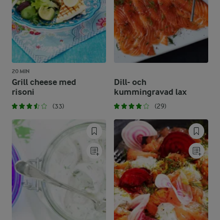
20 MIN
Grill cheese med
Dill- och
risoni
kummingravad lax
(33)
(29)