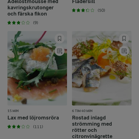
Ädelostmousse med
Flädersill
kavringskrutonger
(50)
och färska fikon
(9)
15 MIN
6 TIM 40 MIN
Lax med löjromsröra
Rostad inlagd
strömming med
(111)
rötter och
citronvinägrette