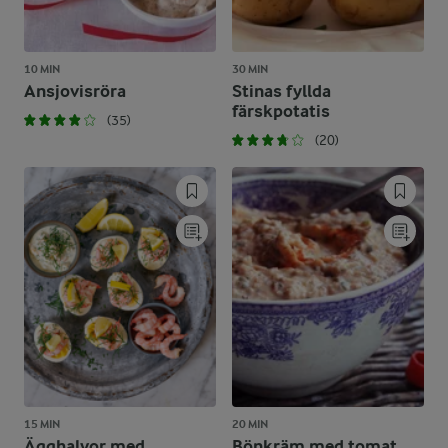
10 MIN
30 MIN
Ansjovisröra
Stinas fyllda
färskpotatis
(35)
(20)
15 MIN
20 MIN
Ägghalvor med
Bönkräm med tomat