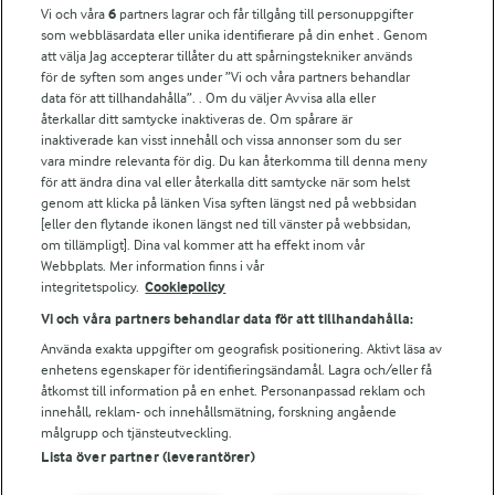
Vi och våra
6
partners lagrar och får tillgång till personuppgifter
Fler Arlasajter
som webbläsardata eller unika identifierare på din enhet . Genom
att välja Jag accepterar tillåter du att spårningstekniker används
för de syften som anges under ”Vi och våra partners behandlar
För ägare
data för att tillhandahålla”. . Om du väljer Avvisa alla eller
Arlas kundportal
återkallar ditt samtycke inaktiveras de. Om spårare är
Arla.com
inaktiverade kan visst innehåll och vissa annonser som du ser
vara mindre relevanta för dig. Du kan återkomma till denna meny
Falbygdens Ost
för att ändra dina val eller återkalla ditt samtycke när som helst
Arla webbshop
genom att klicka på länken Visa syften längst ned på webbsidan
Bildbank
[eller den flytande ikonen längst ned till vänster på webbsidan,
om tillämpligt]. Dina val kommer att ha effekt inom vår
Webbplats. Mer information finns i vår
integritetspolicy.
Cookiepolicy
Följ oss
Vi och våra partners behandlar data för att tillhandahålla:
Använda exakta uppgifter om geografisk positionering. Aktivt läsa av
enhetens egenskaper för identifieringsändamål. Lagra och/eller få
åtkomst till information på en enhet. Personanpassad reklam och
innehåll, reklam- och innehållsmätning, forskning angående
målgrupp och tjänsteutveckling.
Lista över partner (leverantörer)