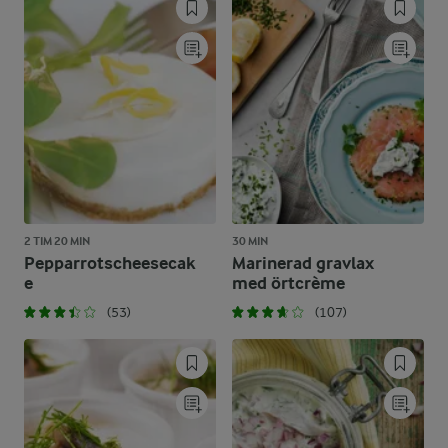
2 TIM 20 MIN
30 MIN
Pepparrotscheesecak
Marinerad gravlax
e
med örtcrème
(53)
(107)