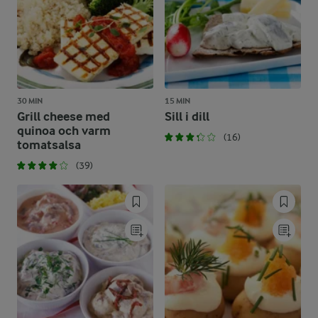
30 MIN
15 MIN
Grill cheese med
Sill i dill
quinoa och varm
(16)
tomatsalsa
(39)