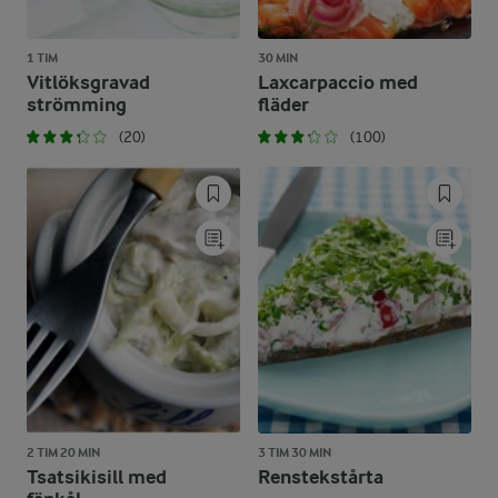
1 TIM
30 MIN
Vitlöksgravad
Laxcarpaccio med
strömming
fläder
(20)
(100)
2 TIM 20 MIN
3 TIM 30 MIN
Tsatsikisill med
Renstekstårta