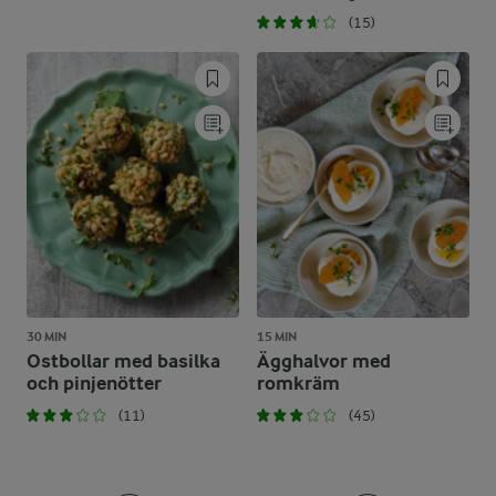
(15)
30 MIN
15 MIN
Ostbollar med basilka
Ägghalvor med
och pinjenötter
romkräm
(11)
(45)