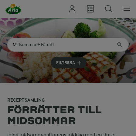
Sök på kategori eller ingrediens
Skriv in sökord för att få förslag
FILTRERA
RECEPTSAMLING
FÖRRÄTTER TILL
MIDSOMMAR
Inled midsommaraftonens middag med en tjusig