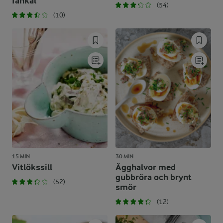
fänkål
(54)
(10)
15 MIN
30 MIN
Vitlökssill
Ägghalvor med
gubbröra och brynt
(52)
smör
(12)