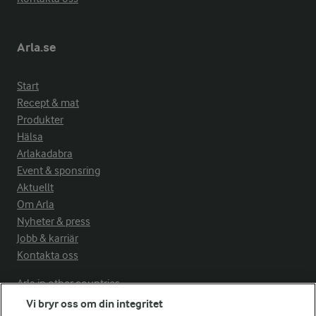
Arla.se
Start
Recept & mat
Produkter
Hälsa
Arlakadabra
Event & sponsring
Aktuellt
Om Arla
Nyheter & press
Jobb & karriär
Kontakta oss
Arla in other countries
Vi bryr oss om din integritet