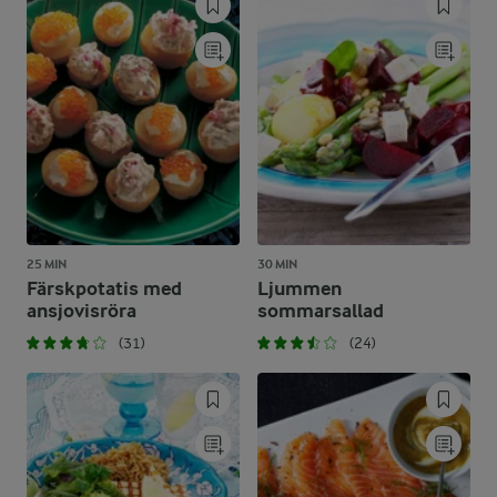
25 MIN
30 MIN
Färskpotatis med
Ljummen
ansjovisröra
sommarsallad
(31)
(24)