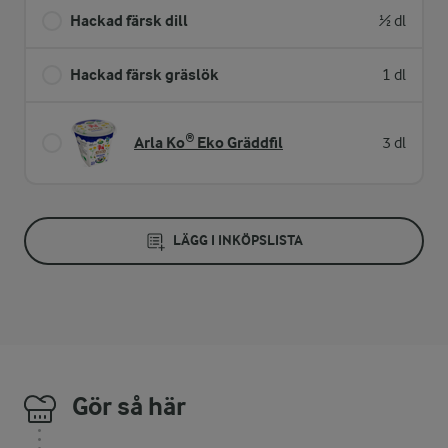
Hackad färsk dill
½ dl
Hackad färsk gräslök
1 dl
Arla Ko® Eko Gräddfil
3 dl
LÄGG I INKÖPSLISTA
Gör så här