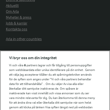
Aktuellt
Om Arla
Nyheter & press
Jobb & karriär
Kontakta oss
Arla in other countries
Fler Arlasajter
Vi bryr oss om din integritet
Vi och våra
6
partners lagrar och får tillgång till personuppgifter
För ägare
som webbläsardata eller unika identifierare på din enhet . Genom
att välja Jag accepterar tillåter du att spårningstekniker används
Arlas kundportal
för de syften som anges under ”Vi och våra partners behandlar
Arla.com
data för att tillhandahålla”. . Om du väljer Avvisa alla eller
Falbygdens Ost
återkallar ditt samtycke inaktiveras de. Om spårare är
Arla webbshop
inaktiverade kan visst innehåll och vissa annonser som du ser
vara mindre relevanta för dig. Du kan återkomma till denna meny
Bildbank
för att ändra dina val eller återkalla ditt samtycke när som helst
genom att klicka på länken Visa syften längst ned på webbsidan