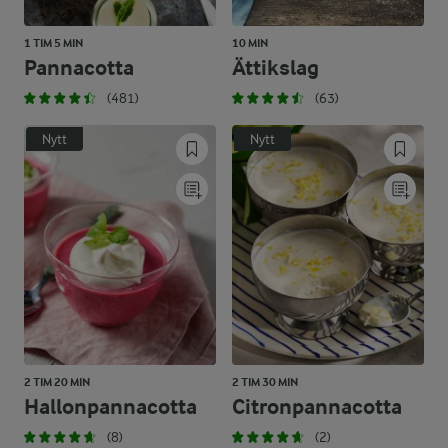
1 TIM 5 MIN
10 MIN
Pannacotta
Ättikslag
(481)
(63)
Nytt
Nytt
2 TIM 20 MIN
2 TIM 30 MIN
Hallonpannacotta
Citronpannacotta
(8)
(2)