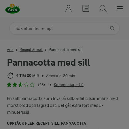
Sök på kategori eller ingrediens
Skriv in sökord för att få förslag
Arla
Recept & mat
Pannacotta med sill
Pannacotta med sill
4 TIM 20 MIN
Arbetstid: 20 min
•
(48)
Kommentarer (1)
•
En salt pannacotta som trivs på sillbordet tillsammans med
mörkt bröd och lagrad ost. Det går extra fort med 5-
minuterssill.
UPPTÄCK FLER RECEPT: SILL, PANNACOTTA