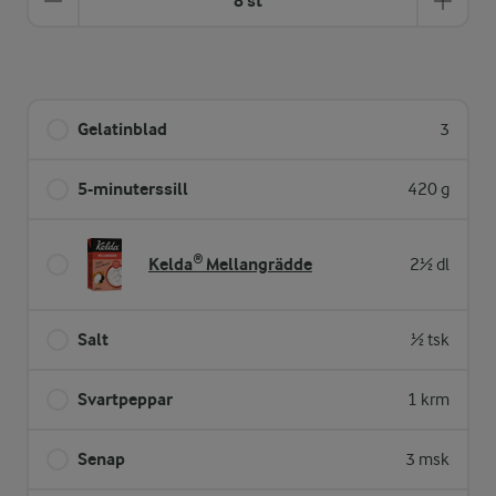
8 st
Gelatinblad
3
5-minuterssill
420 g
Kelda® Mellangrädde
2½ dl
Salt
½ tsk
Svartpeppar
1 krm
Senap
3 msk