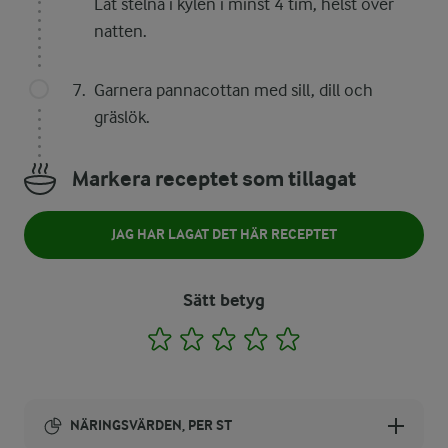
Låt stelna i kylen i minst 4 tim, helst över
natten.
Garnera pannacottan med sill, dill och
gräslök.
Markera receptet som tillagat
JAG HAR LAGAT DET HÄR RECEPTET
Sätt betyg
1
2
3
4
5
NÄRINGSVÄRDEN, PER ST