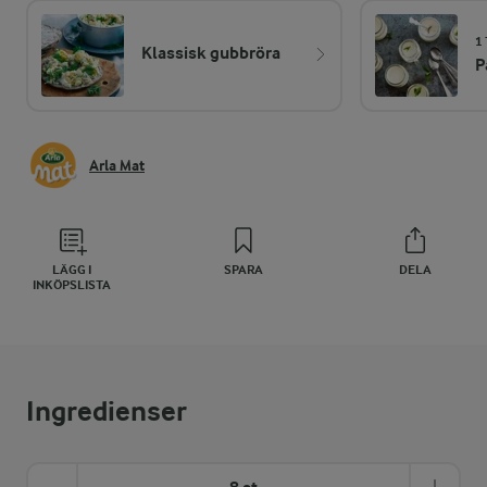
1 
Klassisk gubbröra
P
Arla Mat
LÄGG I
SPARA
DELA
INKÖPSLISTA
Ingredienser