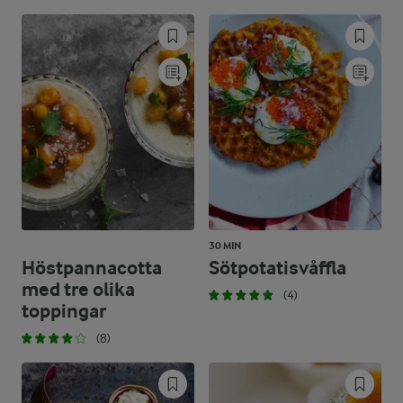
30 MIN
Höstpannacotta
Sötpotatisvåffla
med tre olika
(4)
toppingar
(8)