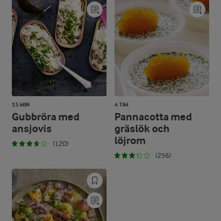
15 MIN
4 TIM
Gubbröra med
Pannacotta med
ansjovis
gräslök och
löjrom
(120)
(256)