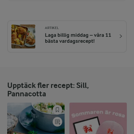
Energi:
269 kcal
ARTIKEL
Laga billig middag – våra 11
ENERGIDISTRIBUTION %
NÄRINGSVÄRDEN PER ST
bästa vardagsrecept!
-
0,1 g
Fiber:
12,1 %
8 g
Protein:
Upptäck fler recept: Sill,
64,7 %
19,7 g
Fett:
Pannacotta
23,2 %
15,4 g
Kolhydrater: