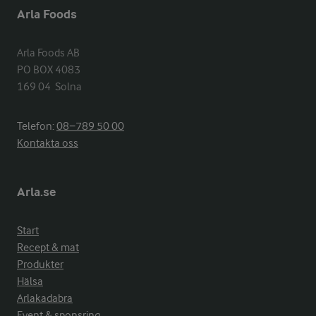
Arla Foods
Arla Foods AB

PO BOX 4083

169 04  Solna
Telefon:
08−789 50 00
Kontakta oss
Arla.se
Start
Recept & mat
Produkter
Hälsa
Arlakadabra
Event & sponsring