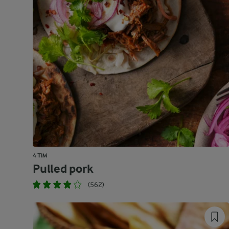
4 TIM
Pulled pork
(562)