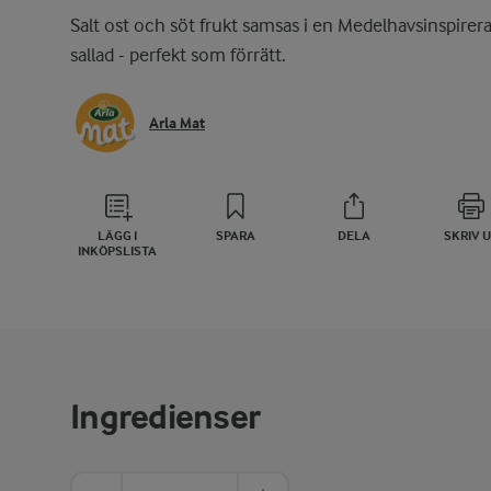
Salt ost och söt frukt samsas i en Medelhavsinspirer
sallad - perfekt som förrätt.
Arla Mat
LÄGG I
SPARA
DELA
SKRIV 
INKÖPSLISTA
Ingredienser