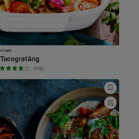
45 MIN
Tacogratäng
(332)