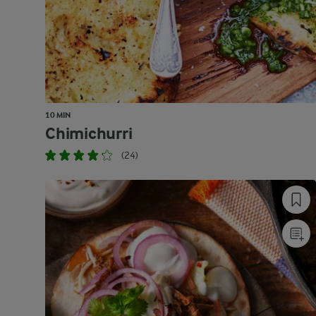
10 MIN
Chimichurri
(24)