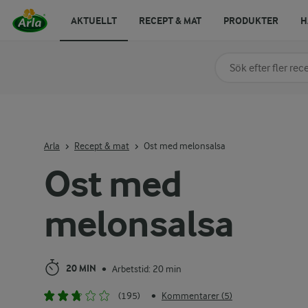
AKTUELLT
RECEPT & MAT
PRODUKTER
H
Sök på kategori elle
Skriv in sökord för at
Arla
Recept & mat
Ost med melonsalsa
Ost med
melonsalsa
20 MIN
Arbetstid: 20 min
•
(195)
Kommentarer (5)
•