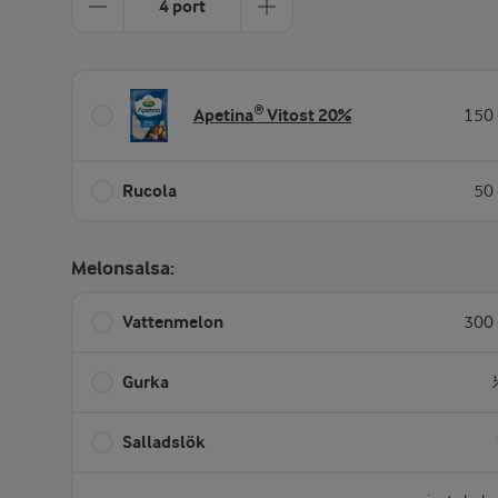
4 port
Apetina® Vitost 20%
150 
Rucola
50 
Melonsalsa:
Vattenmelon
300 
Gurka
Salladslök