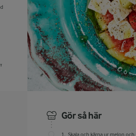
ad
UT
Gör så här
Skala och kärna ur melon och g