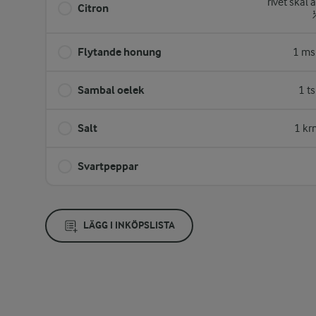
rivet skal 
Citron
Flytande honung
1 ms
Sambal oelek
1 t
Salt
1 kr
Svartpeppar
LÄGG I INKÖPSLISTA