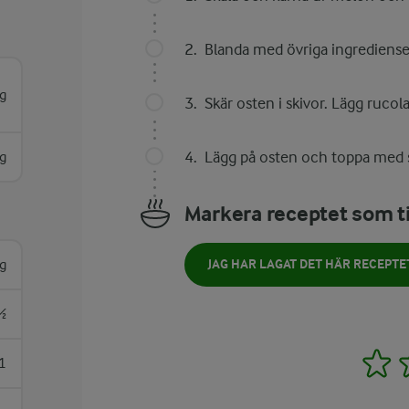
Blanda med övriga ingredienser 
g
Skär osten i skivor. Lägg rucola 
Lägg på osten och toppa med 
g
Markera receptet som ti
g
JAG HAR LAGAT DET HÄR RECEPTE
½
1
1