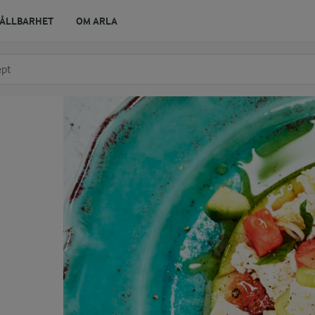
ÅLLBARHET
OM ARLA
r ingrediens
t få förslag