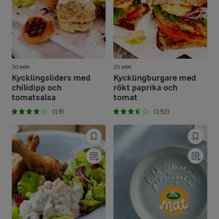
30 MIN
25 MIN
Kycklingsliders med
Kycklingburgare med
chilidipp och
rökt paprika och
tomatsalsa
tomat
(19)
(192)