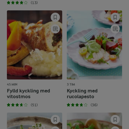
(13)
45 MIN
3 TIM
Fylld kyckling med
Kyckling med
vitostmos
rucolapesto
(51)
(36)