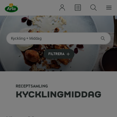
Sök på kategori eller ingrediens
Skriv in sökord för att få förslag
FILTRERA
RECEPTSAMLING
KYCKLINGMIDDAG