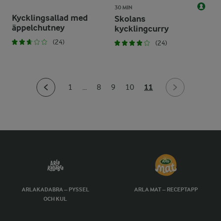
30 MIN
Kycklingsallad med
Skolans
äppelchutney
kycklingcurry
(24)
(24)
11
1
...
8
9
10
ARLAKADABRA – PYSSEL
ARLA MAT – RECEPTAPP
OCH KUL