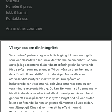
Om Arla
Nyheter & press
Jobb & karriär
Kontakta oss
Arla in other countries
Fler Arlasajter
Vi bryr oss om din integritet
Vi och våra
6
partners lagrar och får tillgång till personuppgifter
För ägare
som webbläsardata eller unika identifierare på din enhet . Genom
att välja Jag accepterar tillåter du att spårningstekniker används
Arlas kundportal
för de syften som anges under ”Vi och våra partners behandlar
Arla.com
data för att tillhandahålla”. . Om du väljer Avvisa alla eller
Falbygdens Ost
återkallar ditt samtycke inaktiveras de. Om spårare är
Arla webbshop
inaktiverade kan visst innehåll och vissa annonser som du ser
vara mindre relevanta för dig. Du kan återkomma till denna meny
Bildbank
för att ändra dina val eller återkalla ditt samtycke när som helst
genom att klicka på länken Visa syften längst ned på webbsidan
[eller den flytande ikonen längst ned till vänster på webbsidan,
om tillämpligt]. Dina val kommer att ha effekt inom vår
Följ oss