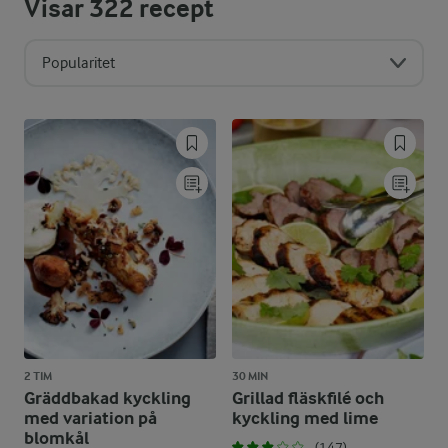
Visar
322
recept
Popularitet
2 TIM
30 MIN
Gräddbakad kyckling
Grillad fläskfilé och
med variation på
kyckling med lime
blomkål
(147)