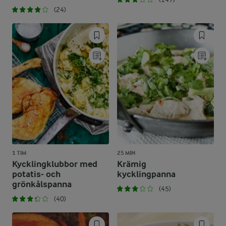
(24)
1 TIM
25 MIN
Kycklingklubbor med
Krämig
potatis- och
kycklingpanna
grönkålspanna
(45)
(40)