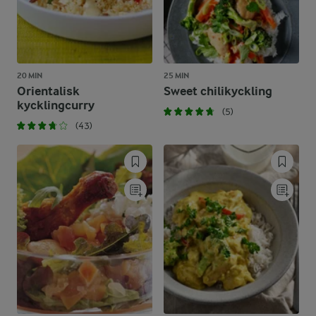
20 MIN
25 MIN
Orientalisk
Sweet chilikyckling
kycklingcurry
(5)
(43)