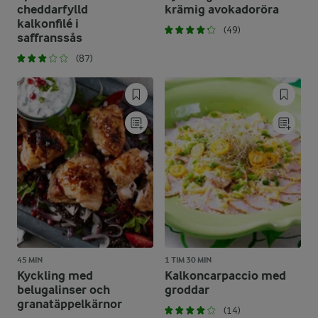
cheddarfylld
krämig avokadoröra
kalkonfilé i
(49)
saffranssås
(87)
45 MIN
1 TIM 30 MIN
Kyckling med
Kalkoncarpaccio med
belugalinser och
groddar
granatäppelkärnor
(14)