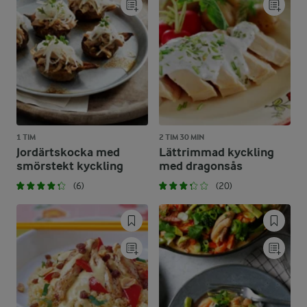
1 TIM
2 TIM 30 MIN
Jordärtskocka med
Lättrimmad kyckling
smörstekt kyckling
med dragonsås
(6)
(20)