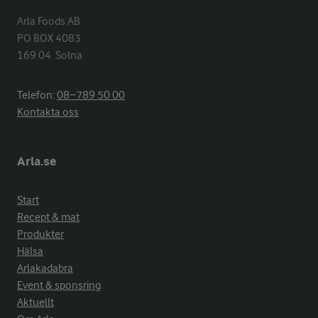
Arla Foods AB

PO BOX 4083

169 04  Solna
Telefon:
08−789 50 00
Kontakta oss
Arla.se
Start
Recept & mat
Produkter
Hälsa
Arlakadabra
Event & sponsring
Aktuellt