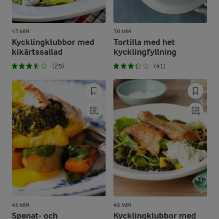
45 MIN
30 MIN
Kycklingklubbor med
Tortilla med het
kikärtssallad
kycklingfyllning
(25)
(41)
45 MIN
45 MIN
Spenat- och
Kycklingklubbor med