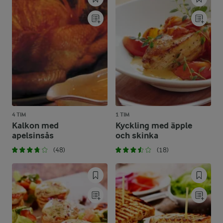
4 TIM
1 TIM
Kalkon med
Kyckling med äpple
apelsinsås
och skinka
(48)
(18)