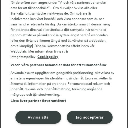
för de syften som anges under ”Vi och våra partners behandlar
Arla.com
data för att tillhandahålla”. . Om du väljer Avvisa alla eller
Falbygdens Ost
återkallar ditt samtycke inaktiveras de. Om spårare är
Arla webbshop
inaktiverade kan visst innehåll och vissa annonser som du ser
vara mindre relevanta för dig. Du kan återkomma till denna meny
Bildbank
för att ändra dina val eller återkalla ditt samtycke när som helst
genom att klicka på länken Visa syften längst ned på webbsidan
[eller den flytande ikonen längst ned till vänster på webbsidan,
om tillämpligt]. Dina val kommer att ha effekt inom vår
Följ oss
Webbplats. Mer information finns i vår
integritetspolicy.
Cookiepolicy
Vi och våra partners behandlar data för att tillhandahålla:
Använda exakta uppgifter om geografisk positionering. Aktivt läsa av
enhetens egenskaper för identifieringsändamål. Lagra och/eller få
åtkomst till information på en enhet. Personanpassad reklam och
innehåll, reklam- och innehållsmätning, forskning angående
målgrupp och tjänsteutveckling.
Lista över partner (leverantörer)
© 2026 Arla Foods
Ändra cookie-inställningar
Avvisa alla
Jag accepterar
Integritetspolicy