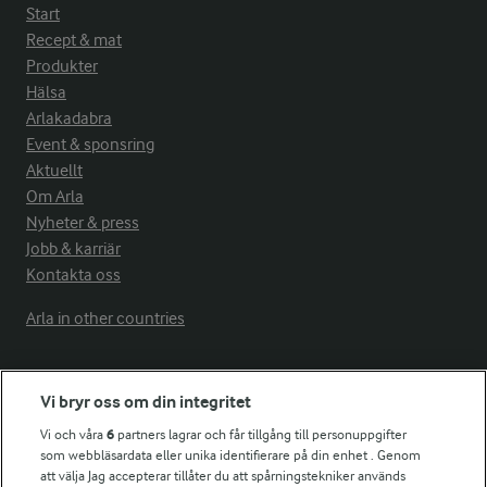
Start
Recept & mat
Produkter
Hälsa
Arlakadabra
Event & sponsring
Aktuellt
Om Arla
Nyheter & press
Jobb & karriär
Kontakta oss
Arla in other countries
Fler Arlasajter
Vi bryr oss om din integritet
Vi och våra
6
partners lagrar och får tillgång till personuppgifter
För ägare
som webbläsardata eller unika identifierare på din enhet . Genom
att välja Jag accepterar tillåter du att spårningstekniker används
Arlas kundportal