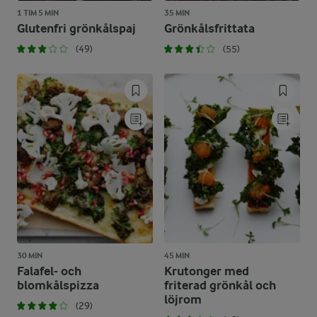
1 TIM 5 MIN
35 MIN
Glutenfri grönkålspaj
Grönkålsfrittata
(49)
(55)
30 MIN
45 MIN
Falafel- och
Krutonger med
blomkålspizza
friterad grönkål och
löjrom
(29)