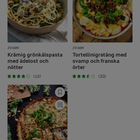
20 MIN
20 MIN
Krämig grönkålspasta
Tortellinigratäng med
med ädelost och
svamp och franska
nötter
örter
(16)
(30)