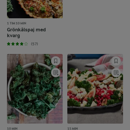
1 TIM 10 MIN
Grönkålspaj med
kvarg
(57)
10 MIN
15 MIN