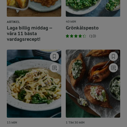
40 MIN
ARTIKEL
Laga billig middag –
Grönkålspesto
våra 11 bästa
(10)
vardagsrecept!
15 MIN
1 TIM 30 MIN