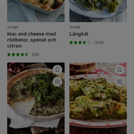
45 MIN
30 MIN
Mac and cheese med
Långkål
rödbetor, spenat och
(142)
citron
(22)