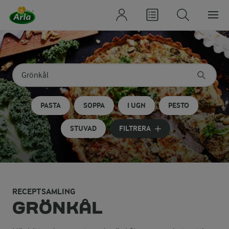
Sök på kategori eller ingrediens
Skriv in sökord för att få förslag
PASTA
SOPPA
I UGN
PESTO
STUVAD
FILTRERA
RECEPTSAMLING
Tillagning och serv
GRÖNKÅL
Färsk grönkål, hackad eller finhacka