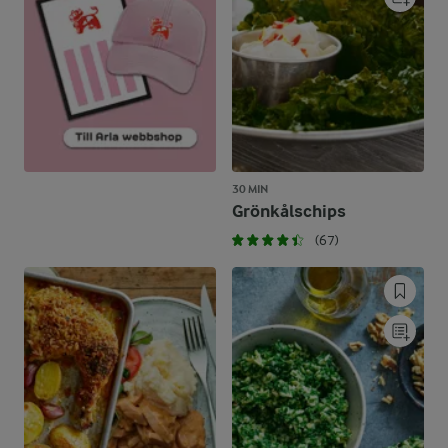
30 MIN
Grönkålschips
(67)