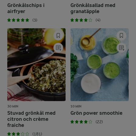
Grönkålschips i
Grönkålsallad med
airfryer
granatäpple
(3)
(4)
30 MIN
10 MIN
Stuvad grönkål med
Grön power smoothie
citron och crème
(22)
fraiche
(181)