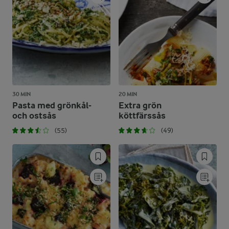
30 MIN
20 MIN
Pasta med grönkål-
Extra grön
och ostsås
köttfärssås
(55)
(49)