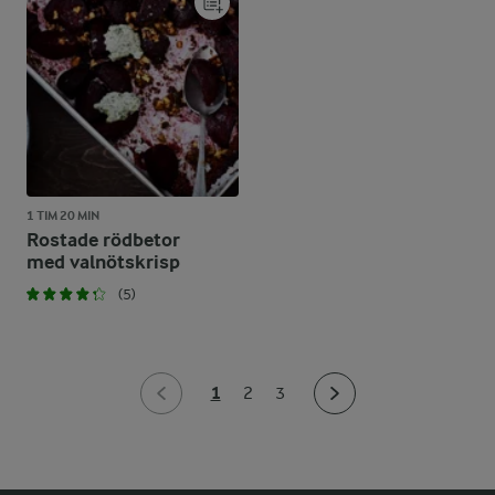
1 TIM 20 MIN
Rostade rödbetor
med valnötskrisp
(5)
1
2
3