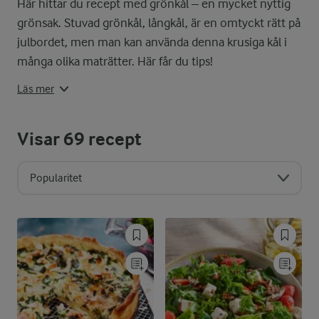
Här hittar du recept med grönkål – en mycket nyttig
grönsak. Stuvad grönkål, långkål, är en omtyckt rätt på
Grönkålen är även god att äta som de
julbordet, men man kan använda denna krusiga kål i
Smak
många olika maträtter. Här får du tips!
Läs mer
Grönkål har en stark kålsmak, med
I säsong
Visar
69
recept
Grönkål är i säsong från oktober til
Popularitet