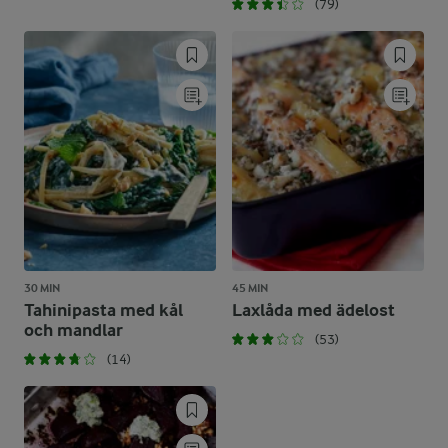
(79)
30 MIN
45 MIN
Tahinipasta med kål
Laxlåda med ädelost
och mandlar
(53)
(14)