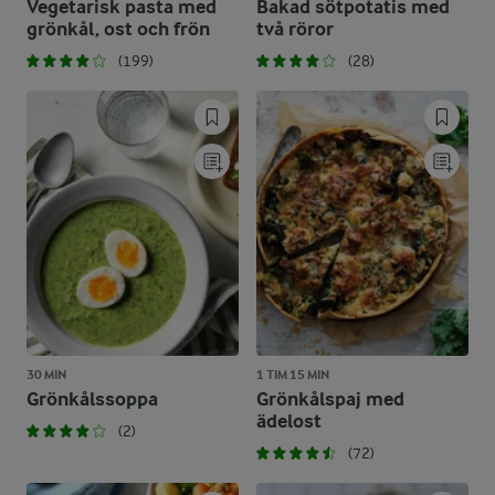
Vegetarisk pasta med
Bakad sötpotatis med
grönkål, ost och frön
två röror
(199)
(28)
30 MIN
1 TIM 15 MIN
Grönkålssoppa
Grönkålspaj med
ädelost
(2)
(72)