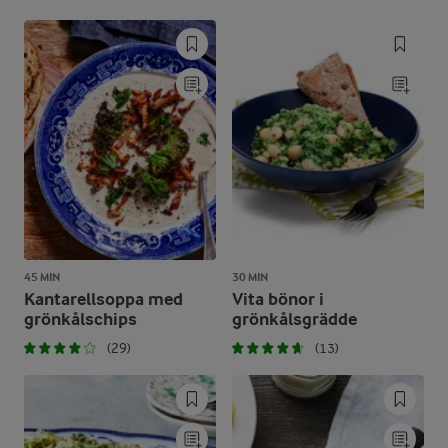
45 MIN
30 MIN
Kantarellsoppa med
Vita bönor i
grönkålschips
grönkålsgrädde
(29)
(13)