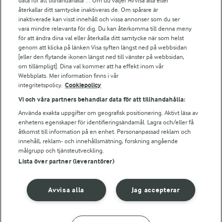
data för att tillhandahålla”. . Om du väljer Avvisa alla eller
Falbygdens Ost
återkallar ditt samtycke inaktiveras de. Om spårare är
Arla webbshop
inaktiverade kan visst innehåll och vissa annonser som du ser
vara mindre relevanta för dig. Du kan återkomma till denna meny
Bildbank
för att ändra dina val eller återkalla ditt samtycke när som helst
genom att klicka på länken Visa syften längst ned på webbsidan
[eller den flytande ikonen längst ned till vänster på webbsidan,
om tillämpligt]. Dina val kommer att ha effekt inom vår
Följ oss
Webbplats. Mer information finns i vår
integritetspolicy.
Cookiepolicy
Vi och våra partners behandlar data för att tillhandahålla:
Använda exakta uppgifter om geografisk positionering. Aktivt läsa av
enhetens egenskaper för identifieringsändamål. Lagra och/eller få
åtkomst till information på en enhet. Personanpassad reklam och
innehåll, reklam- och innehållsmätning, forskning angående
målgrupp och tjänsteutveckling.
Lista över partner (leverantörer)
© 2026 Arla Foods
Ändra cookie-inställningar
Avvisa alla
Jag accepterar
Integritetspolicy
Om cookies