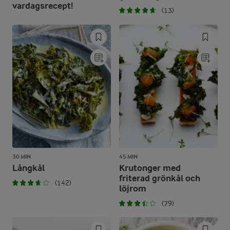
vardagsrecept!
(13)
30 MIN
45 MIN
Långkål
Krutonger med
friterad grönkål och
(142)
löjrom
(79)