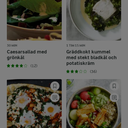
30 MIN
1 TIM 15 MIN
Caesarsallad med
Gräddkokt kummel
grönkål
med stekt bladkål och
potatiskräm
(12)
(36)