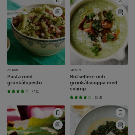
20 MIN
30 MIN
Pasta med
Rotselleri- och
grönkålspesto
grönkålssoppa med
svamp
(40)
(58)