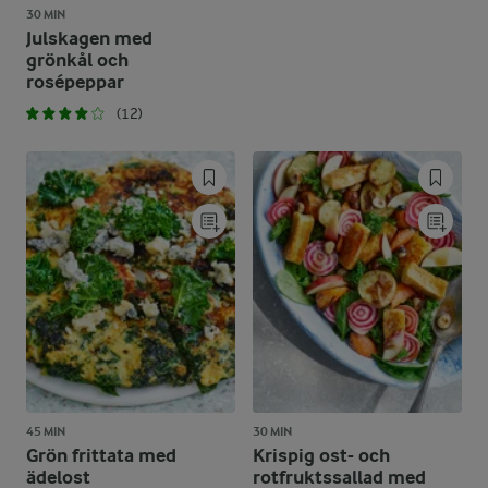
30 MIN
Julskagen med
grönkål och
rosépeppar
(12)
45 MIN
30 MIN
Grön frittata med
Krispig ost- och
ädelost
rotfruktssallad med