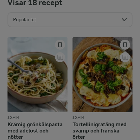
Visar
18
recept
Popularitet
20 MIN
20 MIN
Krämig grönkålspasta
Tortellinigratäng med
med ädelost och
svamp och franska
nötter
örter