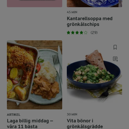
45 MIN
Kantarellsoppa med
grönkålschips
(29)
30 MIN
ARTIKEL
Laga billig middag –
Vita bönor i
våra 11 bästa
grönkålsgrädde