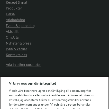
Recept & mat
Produkter
Hälsa
Arlakadabra
Event & sponsring
Aktuellt
Om Arla
Nyheter & press
Jobb & karriär
Kontakta oss
Arla in other countries
Fler Arlasajter
Vi bryr oss om din integritet
Vi och våra
6
partners lagrar och får tillgång till personuppgifter
För ägare
som webbläsardata eller unika identifierare på din enhet . Genom
att välja Jag accepterar tillåter du att spårningstekniker används
Arlas kundportal
för de syften som anges under ”Vi och våra partners behandlar
Arla.com