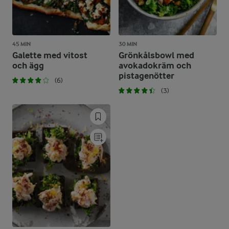
45 MIN
30 MIN
Galette med vitost
Grönkålsbowl med
och ägg
avokadokräm och
pistagenötter
(6)
(3)