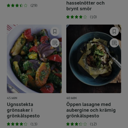
hasselnötter och
(29)
brynt smör
(10)
45 MIN
40 MIN
Ugnsstekta
Öppen lasagne med
grönsaker i
aubergine och krämig
grönkålspesto
grönkålspesto
(13)
(12)