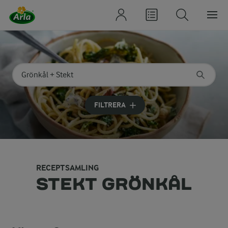
Sök på kategori eller ingrediens
Skriv in sökord för att få förslag
FILTRERA
RECEPTSAMLING
STEKT GRÖNKÅL