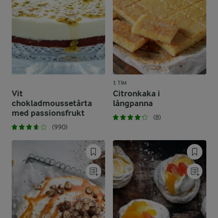
1 TIM
Vit
Citronkaka i
chokladmoussetårta
långpanna
med passionsfrukt
(8)
(990)