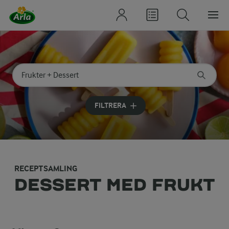
Sök på kategori eller ingrediens
Skriv in sökord för att få förslag
FILTRERA
RECEPTSAMLING
DESSERT MED FRUKT