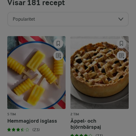
Visar
181
recept
Popularitet
5 TIM
2 TIM
Hemmagjord isglass
Äppel- och
björnbärspaj
(23)
(23)