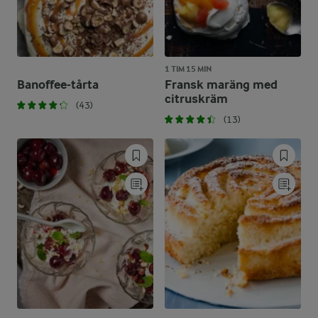
1 TIM 15 MIN
Banoffee-tårta
Fransk maräng med
citruskräm
(43)
(13)