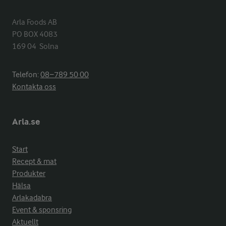
Arla Foods AB

PO BOX 4083

169 04  Solna
Telefon:
08−789 50 00
Kontakta oss
Arla.se
Start
Recept & mat
Produkter
Hälsa
Arlakadabra
Event & sponsring
Aktuellt