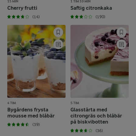
15 MIN
1 TIM 10 MIN
Cherry frutti
Saftig citronkaka
(14)
(190)
4 TIM
5 TIM
Bygårdens frysta
Glasstårta med
mousse med blåbär
citrongräs och blåbär
på biskvibotten
(39)
(36)