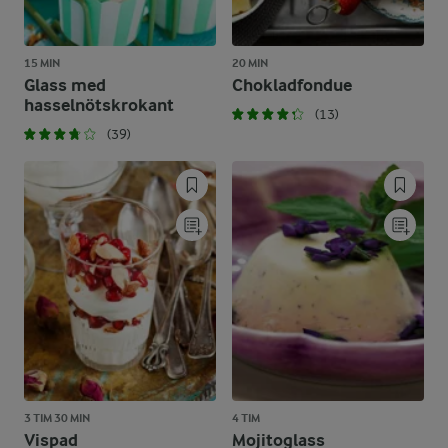
15 MIN
20 MIN
Glass med
Chokladfondue
hasselnötskrokant
(13)
(39)
3 TIM 30 MIN
4 TIM
Vispad
Mojitoglass