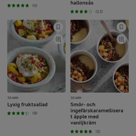
hallonsås
(5)
(13)
30 MIN
30 MIN
Lyxig fruktsallad
Smör- och
ingefärskaramellisera
(9)
t äpple med
vaniljkräm
(5)