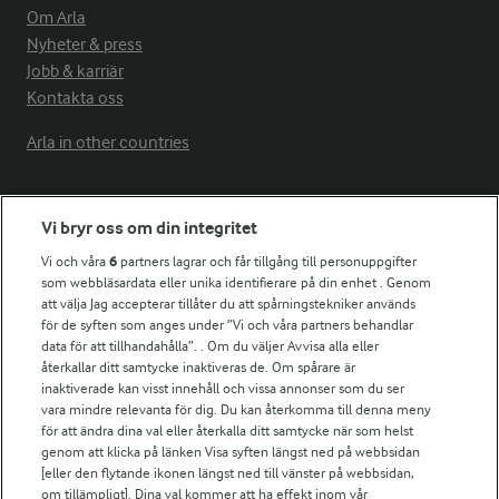
Om Arla
Nyheter & press
Jobb & karriär
Kontakta oss
Arla in other countries
Fler Arlasajter
Vi bryr oss om din integritet
Vi och våra
6
partners lagrar och får tillgång till personuppgifter
För ägare
som webbläsardata eller unika identifierare på din enhet . Genom
att välja Jag accepterar tillåter du att spårningstekniker används
Arlas kundportal
för de syften som anges under ”Vi och våra partners behandlar
Arla.com
data för att tillhandahålla”. . Om du väljer Avvisa alla eller
Falbygdens Ost
återkallar ditt samtycke inaktiveras de. Om spårare är
Arla webbshop
inaktiverade kan visst innehåll och vissa annonser som du ser
vara mindre relevanta för dig. Du kan återkomma till denna meny
Bildbank
för att ändra dina val eller återkalla ditt samtycke när som helst
genom att klicka på länken Visa syften längst ned på webbsidan
[eller den flytande ikonen längst ned till vänster på webbsidan,
om tillämpligt]. Dina val kommer att ha effekt inom vår