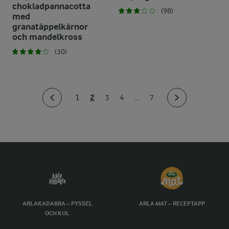
chokladpannacotta
(98)
med
granatäppelkärnor
och mandelkross
(30)
2
1
3
4
...
7
ARLAKADABRA – PYSSEL
ARLA MAT – RECEPTAPP
OCH KUL