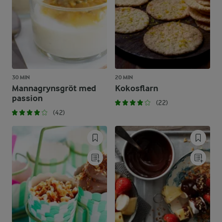
30 MIN
20 MIN
Mannagrynsgröt med
Kokosflarn
passion
(22)
(42)