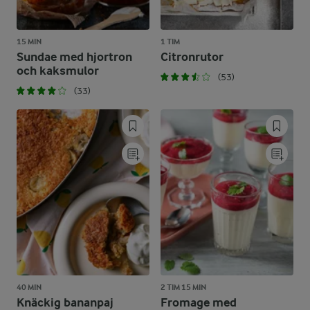
15 MIN
1 TIM
Sundae med hjortron
Citronrutor
och kaksmulor
(53)
(33)
40 MIN
2 TIM 15 MIN
Knäckig bananpaj
Fromage med