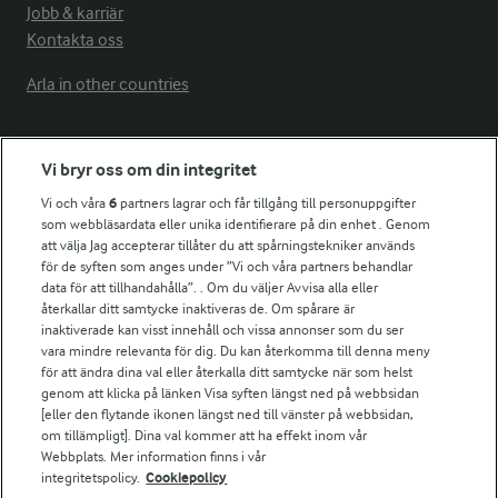
Jobb & karriär
Kontakta oss
Arla in other countries
Fler Arlasajter
Vi bryr oss om din integritet
Vi och våra
6
partners lagrar och får tillgång till personuppgifter
För ägare
som webbläsardata eller unika identifierare på din enhet . Genom
att välja Jag accepterar tillåter du att spårningstekniker används
Arlas kundportal
för de syften som anges under ”Vi och våra partners behandlar
Arla.com
data för att tillhandahålla”. . Om du väljer Avvisa alla eller
Falbygdens Ost
återkallar ditt samtycke inaktiveras de. Om spårare är
Arla webbshop
inaktiverade kan visst innehåll och vissa annonser som du ser
vara mindre relevanta för dig. Du kan återkomma till denna meny
Bildbank
för att ändra dina val eller återkalla ditt samtycke när som helst
genom att klicka på länken Visa syften längst ned på webbsidan
[eller den flytande ikonen längst ned till vänster på webbsidan,
om tillämpligt]. Dina val kommer att ha effekt inom vår
Följ oss
Webbplats. Mer information finns i vår
integritetspolicy.
Cookiepolicy