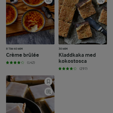
8 TIM 40 MIN
30 MIN
Crème brûlée
Kladdkaka med
kokostosca
(142)
(297)