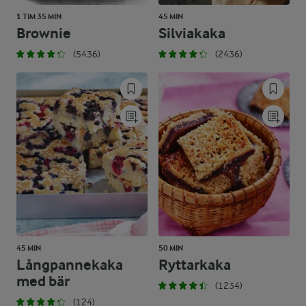
1 TIM 35 MIN
45 MIN
Brownie
Silviakaka
(5436)
(2436)
45 MIN
50 MIN
Långpannekaka
Ryttarkaka
med bär
(1234)
(124)