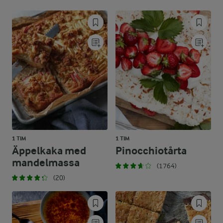
1 TIM
1 TIM
Äppelkaka med
Pinocchiotårta
mandelmassa
(1764)
(20)