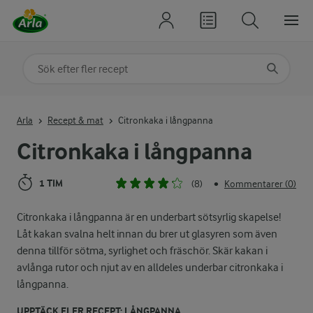
Sök på kategori eller ingrediens
Skriv in sökord för att få förslag
Arla
Recept & mat
Citronkaka i långpanna
Citronkaka i långpanna
1 TIM
(8)
Kommentarer (0)
•
Citronkaka i långpanna är en underbart sötsyrlig skapelse!
Låt kakan svalna helt innan du brer ut glasyren som även
denna tillför sötma, syrlighet och fräschör. Skär kakan i
avlånga rutor och njut av en alldeles underbar citronkaka i
långpanna.
UPPTÄCK FLER RECEPT: LÅNGPANNA