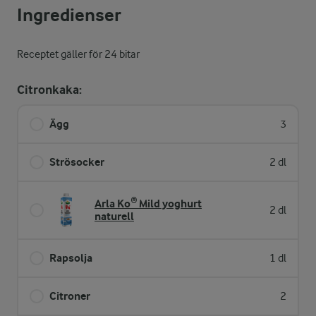
Ingredienser
Receptet gäller för 24 bitar
Citronkaka:
Ägg
3
Strösocker
2 dl
Arla Ko® Mild yoghurt
2 dl
naturell
Rapsolja
1 dl
Citroner
2