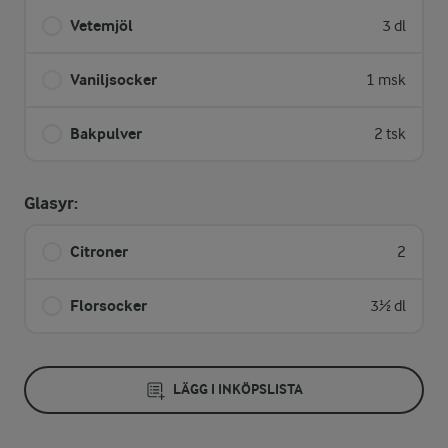
Vetemjöl
3 dl
Vaniljsocker
1 msk
Bakpulver
2 tsk
Glasyr:
Citroner
2
Florsocker
3½ dl
LÄGG I INKÖPSLISTA