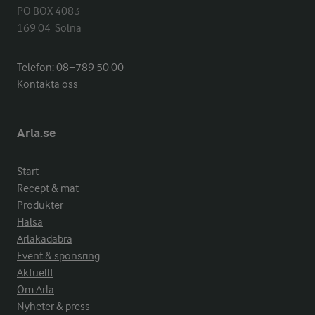
PO BOX 4083

169 04  Solna
Telefon:
08−789 50 00
Kontakta oss
Arla.se
Start
Recept & mat
Produkter
Hälsa
Arlakadabra
Event & sponsring
Aktuellt
Om Arla
Nyheter & press