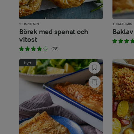
1 TIM 10 MIN
1 TIM 40 MIN
Börek med spenat och
Baklav
vitost
(28)
Nytt