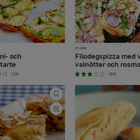
25 MIN
ni- och
Filodegspizza med v
tarte
valnötter och rosma
(39)
(99)