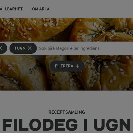
ÅLLBARHET
OM ARLA
I UGN
Sök på kategori eller ingrediens
Skriv in sökord för att få förslag
FILTRERA
RECEPTSAMLING
FILODEG I UGN