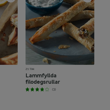
21 TIM
Lammfyllda
filodegsrullar
(3)