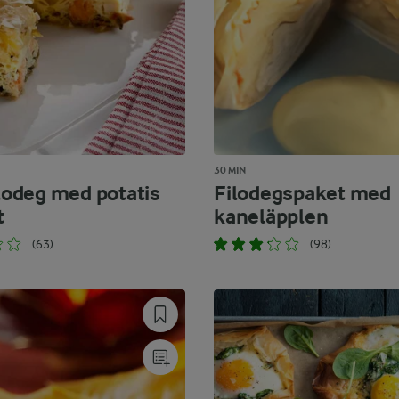
30 MIN
ilodeg med potatis
Filodegspaket med
t
kaneläpplen
(63)
(98)