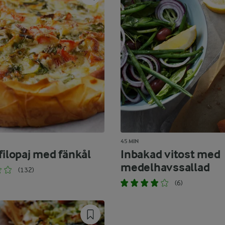
45 MIN
filopaj med fänkål
Inbakad vitost med
medelhavssallad
(132)
(6)