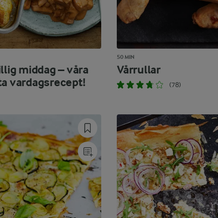
50 MIN
llig middag – våra
Vårrullar
ta vardagsrecept!
(78)