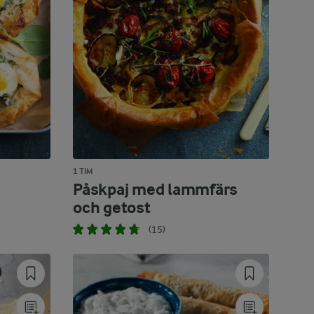
1 TIM
Påskpaj med lammfärs
och getost
(15)