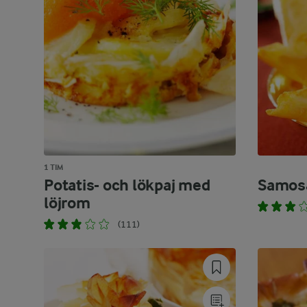
1 TIM
Potatis- och lökpaj med
Samos
löjrom
(111)