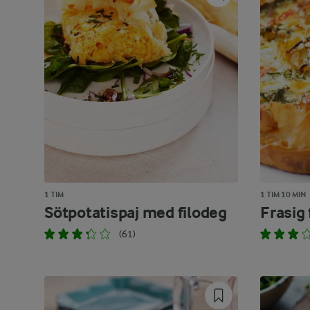
1 TIM
1 TIM 10 MIN
Sötpotatispaj med filodeg
Frasig 
(61)