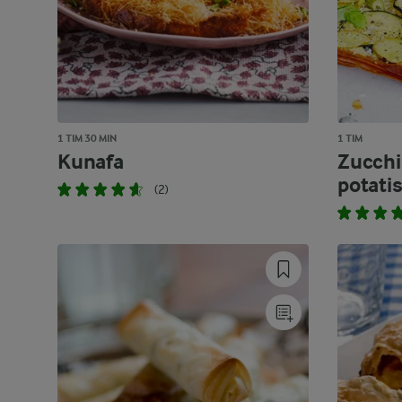
1 TIM 30 MIN
1 TIM
Kunafa
Zucchi
potatis
(2)