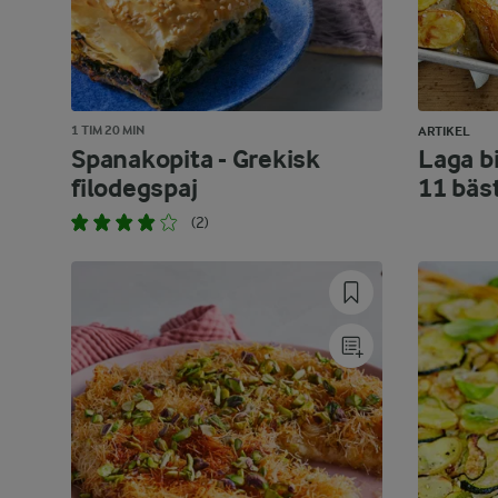
1 TIM 20 MIN
ARTIKEL
Spanakopita - Grekisk
Laga bi
filodegspaj
11 bäs
(2)