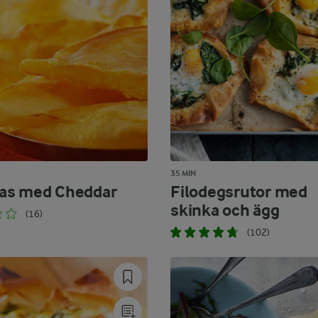
35 MIN
as med Cheddar
Filodegsrutor med
skinka och ägg
(16)
(102)