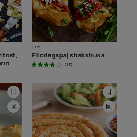
1 TIM
itost,
Filodegspaj shakshuka
rin
(15)