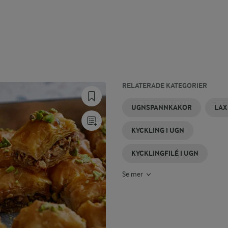
RELATERADE KATEGORIER
FLÄSKFILÉER
ROTFRUKTER
SÖTPOTATIS
FALUKORV
POTATIS
BACON
UGNSPANNKAKOR
LAX
I UGN
I UGN
I UGN
I UGN
I UGN
I UGN
KYCKLING I UGN
KYCKLINGFILÉ I UGN
Se mer