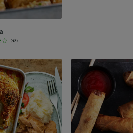
a
(48)