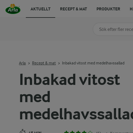
AKTUELLT
RECEPT & MAT
PRODUKTER
H
Sök på kategori elle
Skriv in sökord för at
Arla
Recept & mat
Inbakad vitost med medelhavssallad
Inbakad vitost
med
medelhavssalla