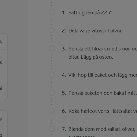
Sätt ugnen på 225°.
Dela varje vitost i halvor.
rk
Pensla ett filoark med smör-och 
bitar. Lägg på osten.
k
Vik ihop till paket och lägg m
g
Pensla paketen och baka i mit
Koka haricot verts i lättsaltat v
rp
Blanda dem med sallad, oliver, r
g