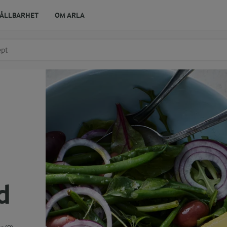
ÅLLBARHET
OM ARLA
r ingrediens
t få förslag
d