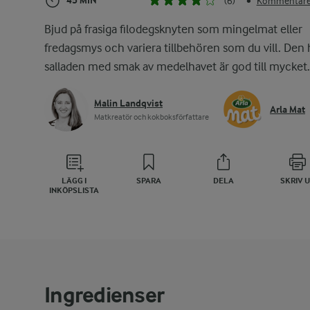
45 MIN
(6)
Kommentarer
•
Bjud på frasiga filodegsknyten som mingelmat eller
fredagsmys och variera tillbehören som du vill. Den 
salladen med smak av medelhavet är god till mycket.
Malin Landqvist
Arla Mat
Matkreatör och kokboksförfattare
LÄGG I
SPARA
DELA
SKRIV 
INKÖPSLISTA
Ingredienser