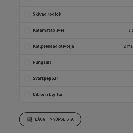
Skivad rödlök
Kalamataoliver
1 
Kallpressad olivolja
2 ms
Flingsalt
Svartpeppar
Citron i klyftor
LÄGG I INKÖPSLISTA