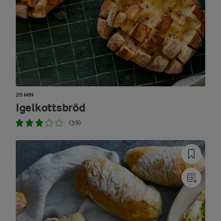
20 MIN
Igelkottsbröd
(39)