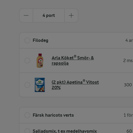
4 port
Filodeg
4 a
Arla Köket® Smör- &
2 ms
rapsolja
(2 pkt) Apetina® Vitost
300 
20%
Färsk haricots verts
1 fö
Salladsmix, t ex medelhavsmix
60 