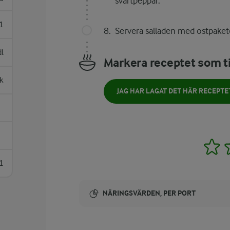
svartpeppar.
1
Servera salladen med ostpakete
dl
Markera receptet som ti
k
JAG HAR LAGAT DET HÄR RECEPTE
1
1
NÄRINGSVÄRDEN, PER PORT
Energi: