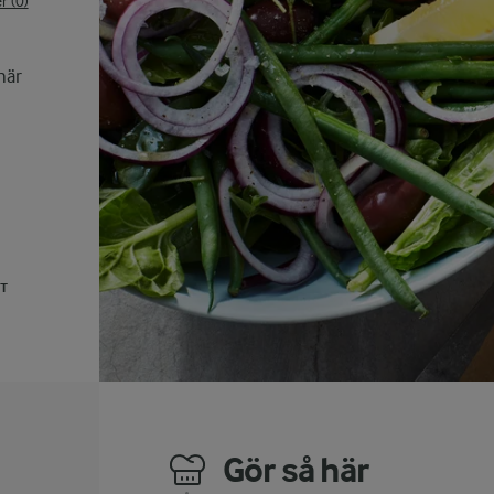
 (0)
här
UT
Gör så här