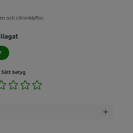
n och citronklyftor.
llagat
T
Sätt betyg
2
3
4
5