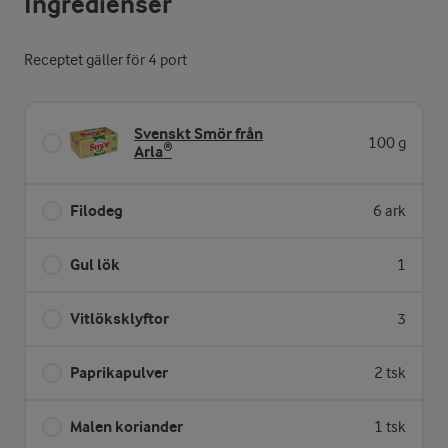
Ingredienser
Receptet gäller för 4 port
Svenskt Smör från
100 g
Arla®
Filodeg
6 ark
Gul lök
1
Vitlöksklyftor
3
Paprikapulver
2 tsk
Malen koriander
1 tsk