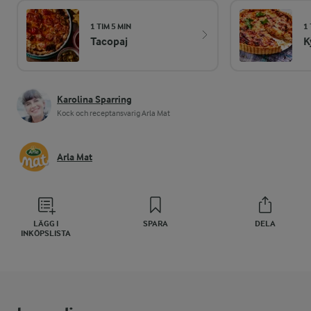
1 TIM 5 MIN
1 
Tacopaj
K
Karolina Sparring
Kock och receptansvarig Arla Mat
Arla Mat
LÄGG I
SPARA
DELA
INKÖPSLISTA