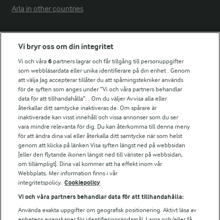
Arla in other countries
Fler Arlasajter
Vi bryr oss om din integritet
Vi och våra
6
partners lagrar och får tillgång till personuppgifter
För ägare
som webbläsardata eller unika identifierare på din enhet . Genom
att välja Jag accepterar tillåter du att spårningstekniker används
Arlas kundportal
för de syften som anges under ”Vi och våra partners behandlar
Arla.com
data för att tillhandahålla”. . Om du väljer Avvisa alla eller
Falbygdens Ost
återkallar ditt samtycke inaktiveras de. Om spårare är
Arla webbshop
inaktiverade kan visst innehåll och vissa annonser som du ser
vara mindre relevanta för dig. Du kan återkomma till denna meny
Bildbank
för att ändra dina val eller återkalla ditt samtycke när som helst
genom att klicka på länken Visa syften längst ned på webbsidan
[eller den flytande ikonen längst ned till vänster på webbsidan,
om tillämpligt]. Dina val kommer att ha effekt inom vår
Följ oss
Webbplats. Mer information finns i vår
integritetspolicy.
Cookiepolicy
Vi och våra partners behandlar data för att tillhandahålla:
Använda exakta uppgifter om geografisk positionering. Aktivt läsa av
enhetens egenskaper för identifieringsändamål. Lagra och/eller få