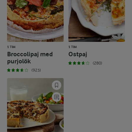
1 TIM
1 TIM
Broccolipaj med
Ostpaj
purjolök
(280)
(923)