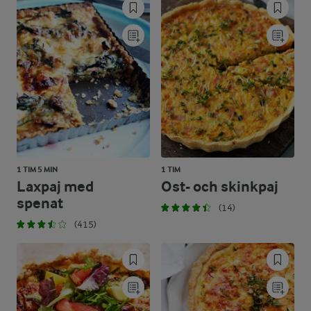
1 TIM 5 MIN
1 TIM
Laxpaj med
Ost- och skinkpaj
spenat
(14)
(415)