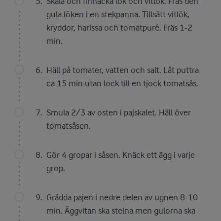
Skala och finhacka lök och vitlök. Fräs den
gula löken i en stekpanna. Tillsätt vitlök,
kryddor, harissa och tomatpuré. Fräs 1-2
min.
Häll på tomater, vatten och salt. Låt puttra
ca 15 min utan lock till en tjock tomatsås.
Smula 2/3 av osten i pajskalet. Häll över
tomatsåsen.
Gör 4 gropar i såsen. Knäck ett ägg i varje
grop.
Grädda pajen i nedre delen av ugnen 8-10
min. Äggvitan ska stelna men gulorna ska