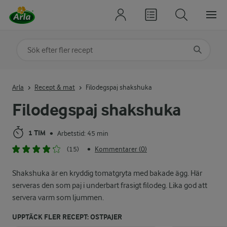
Sök på kategori eller ingrediens
Skriv in sökord för att få förslag
Arla
Recept & mat
Filodegspaj shakshuka
Filodegspaj shakshuka
1 TIM
Arbetstid: 45 min
•
(15)
Kommentarer (0)
•
Shakshuka är en kryddig tomatgryta med bakade ägg. Här
serveras den som paj i underbart frasigt filodeg. Lika god att
servera varm som ljummen.
UPPTÄCK FLER RECEPT: OSTPAJER