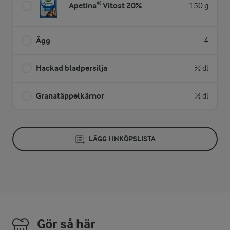
Apetina® Vitost 20%
150 g
Ägg
4
Hackad bladpersilja
½ dl
Granatäppelkärnor
½ dl
LÄGG I INKÖPSLISTA
Gör så här