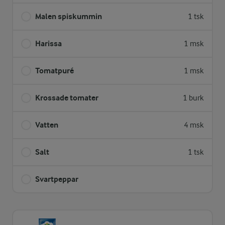
Malen spiskummin
1 tsk
Harissa
1 msk
Tomatpuré
1 msk
Krossade tomater
1 burk
Vatten
4 msk
Salt
1 tsk
Svartpeppar