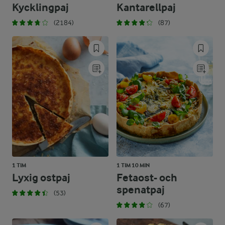
Kycklingpaj
Kantarellpaj
(2184)
(87)
1 TIM
1 TIM 10 MIN
Lyxig ostpaj
Fetaost- och
spenatpaj
(53)
(67)