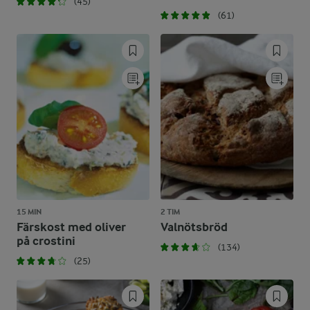
(45)
(61)
15 MIN
2 TIM
Färskost med oliver
Valnötsbröd
på crostini
(134)
(25)