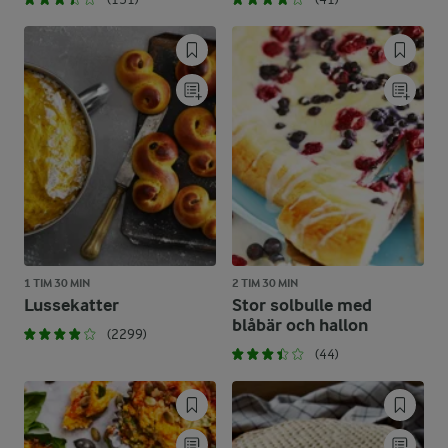
1 TIM 30 MIN
2 TIM 30 MIN
Lussekatter
Stor solbulle med
blåbär och hallon
(2299)
(44)