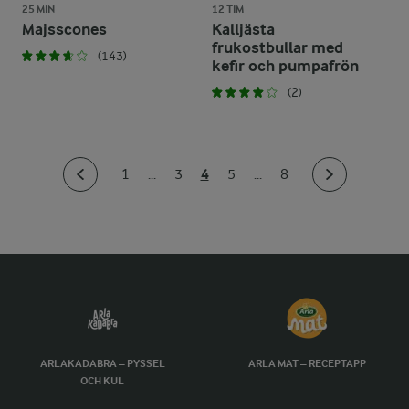
25 MIN
12 TIM
Majsscones
Kalljästa
frukostbullar med
(143)
kefir och pumpafrön
(2)
4
1
...
3
5
...
8
ARLAKADABRA – PYSSEL
ARLA MAT – RECEPTAPP
OCH KUL