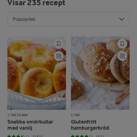
Visar
235
recept
Popularitet
1 TIM 10 MIN
1 TIM
Snabba smörbullar
Glutenfritt
med vanilj
hamburgerbröd
(151)
(41)