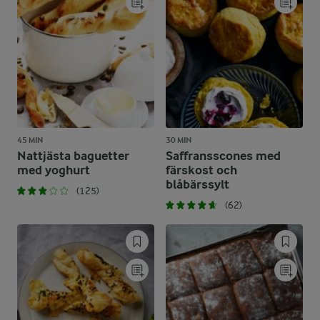
45 MIN
30 MIN
Nattjästa baguetter
Saffransscones med
med yoghurt
färskost och
blåbärssylt
(125)
(62)