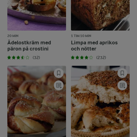
20 MIN
1 TIM 10 MIN
Ädelostkräm med
Limpa med aprikos
päron på crostini
och nötter
(32)
(232)