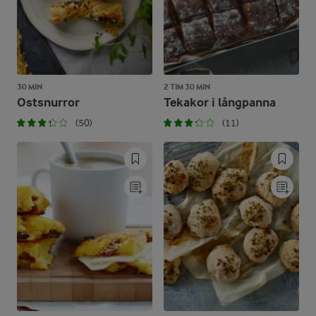
30 MIN
2 TIM 30 MIN
Ostsnurror
Tekakor i långpanna
(50)
(11)