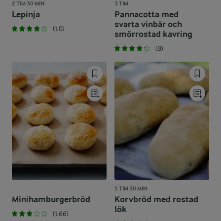
2 TIM 30 MIN
3 TIM
Lepinja
Pannacotta med
svarta vinbär och
(10)
smörrostad kavring
(8)
1 TIM 30 MIN
Minihamburgerbröd
Korvbröd med rostad
lök
(166)