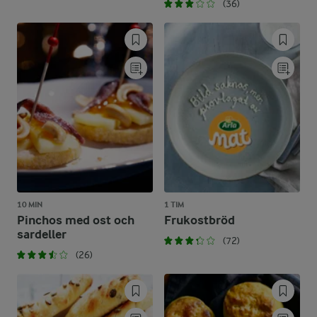
(36)
10 MIN
1 TIM
Pinchos med ost och
Frukostbröd
sardeller
(72)
(26)