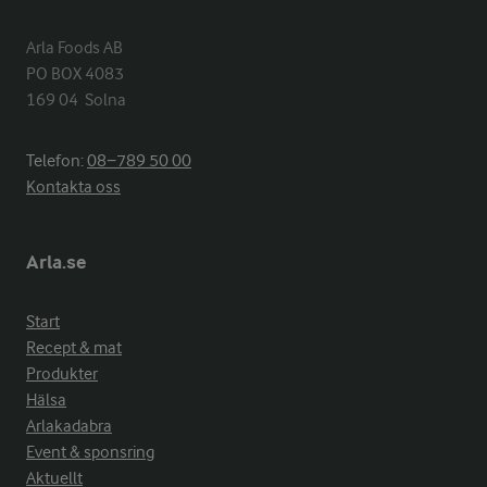
Arla Foods AB

PO BOX 4083

169 04  Solna
Telefon:
08−789 50 00
Kontakta oss
Arla.se
Start
Recept & mat
Produkter
Hälsa
Arlakadabra
Event & sponsring
Aktuellt