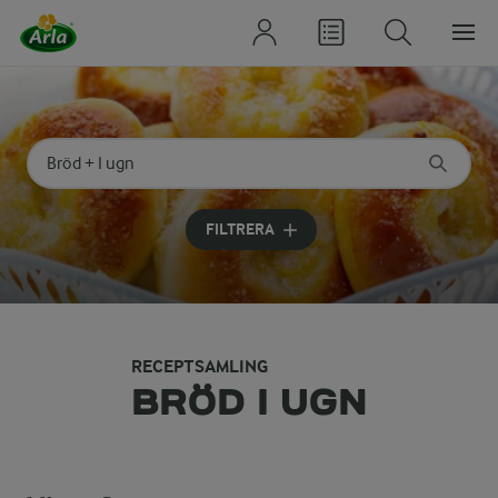
Sök på kategori eller ingrediens
Skriv in sökord för att få förslag
FILTRERA
RECEPTSAMLING
BRÖD I UGN