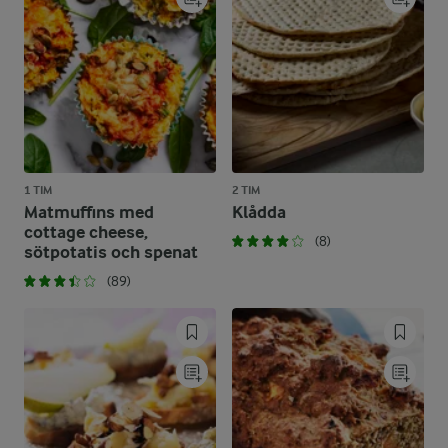
1 TIM
2 TIM
Matmuffins med
Klådda
cottage cheese,
(8)
sötpotatis och spenat
(89)