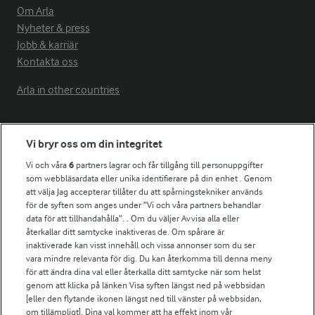
Om Arla
Nyheter & press
Jobb & karriär
Kontakta oss
Arla in other countries
Fler Arlasajter
Vi bryr oss om din integritet
Vi och våra
6
partners lagrar och får tillgång till personuppgifter
För ägare
som webbläsardata eller unika identifierare på din enhet . Genom
att välja Jag accepterar tillåter du att spårningstekniker används
Arlas kundportal
för de syften som anges under ”Vi och våra partners behandlar
Arla.com
data för att tillhandahålla”. . Om du väljer Avvisa alla eller
Falbygdens Ost
återkallar ditt samtycke inaktiveras de. Om spårare är
Arla webbshop
inaktiverade kan visst innehåll och vissa annonser som du ser
vara mindre relevanta för dig. Du kan återkomma till denna meny
Bildbank
för att ändra dina val eller återkalla ditt samtycke när som helst
genom att klicka på länken Visa syften längst ned på webbsidan
[eller den flytande ikonen längst ned till vänster på webbsidan,
om tillämpligt]. Dina val kommer att ha effekt inom vår