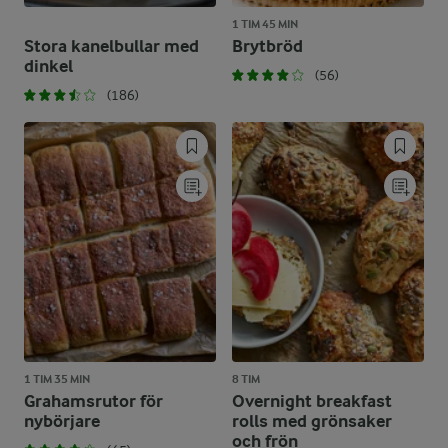
1 TIM 45 MIN
Stora kanelbullar med
Brytbröd
dinkel
(56)
(186)
1 TIM 35 MIN
8 TIM
Grahamsrutor för
Overnight breakfast
nybörjare
rolls med grönsaker
och frön