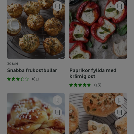
30 MIN
Snabba frukostbullar
Paprikor fyllda med
krämig ost
(81)
(19)