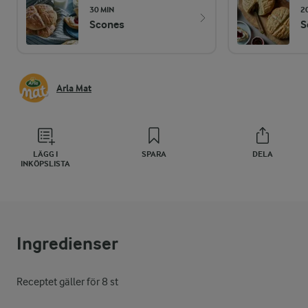
30 MIN
2
Scones
S
Arla Mat
LÄGG I
SPARA
DELA
INKÖPSLISTA
Ingredienser
Receptet gäller för 8 st