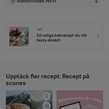
NÄRINGSVÄRDEN, PER ST
Energi:
354 kcal
TIPS
10 roliga bakrecept du vill
ENERGIDISTRIBUTION %
NÄRINGSVÄRDEN PER ST
testa direkt!
-
2,8 g
Fiber:
5,1 %
4,4 g
Protein:
Upptäck fler recept: Recept på
56 %
22,4 g
Fett:
scones
38,9 %
33,9 g
Kolhydrater: