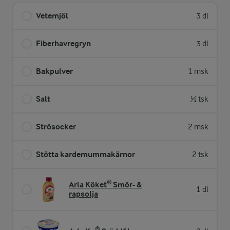
Vetemjöl
3 dl
Fiberhavregryn
3 dl
Bakpulver
1 msk
Salt
½ tsk
Strösocker
2 msk
Stötta kardemummakärnor
2 tsk
Arla Köket® Smör- &
1 dl
rapsolja