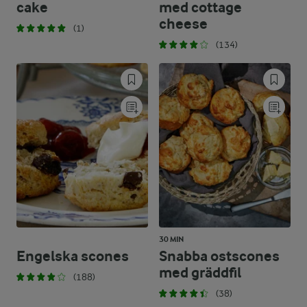
cake
med cottage
cheese
(1)
(134)
30 MIN
Engelska scones
Snabba ostscones
med gräddfil
(188)
(38)