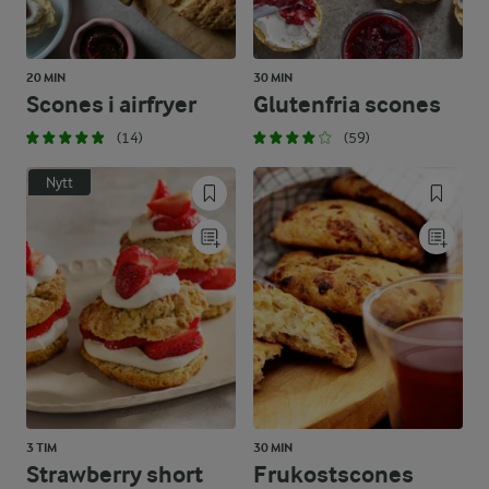
20 MIN
30 MIN
Scones i airfryer
Glutenfria scones
(14)
(59)
Nytt
3 TIM
30 MIN
Strawberry short
Frukostscones