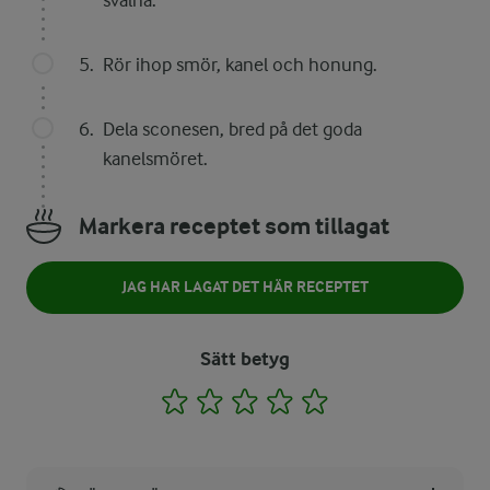
svalna.
Rör ihop smör, kanel och honung.
Dela sconesen, bred på det goda
kanelsmöret.
Markera receptet som tillagat
JAG HAR LAGAT DET HÄR RECEPTET
Sätt betyg
1
2
3
4
5