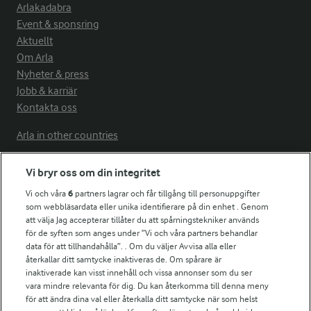
Arlakadabra
Event & sponsring
Aktuellt
Om Arla
Nyheter & press
Jobb & karriär
Kontakta oss
Arla in other countries
Vi bryr oss om din integritet
Fler Arlasajter
Vi och våra
6
partners lagrar och får tillgång till personuppgifter
som webbläsardata eller unika identifierare på din enhet . Genom
att välja Jag accepterar tillåter du att spårningstekniker används
För ägare
för de syften som anges under ”Vi och våra partners behandlar
Arlas kundportal
data för att tillhandahålla”. . Om du väljer Avvisa alla eller
Arla.com
återkallar ditt samtycke inaktiveras de. Om spårare är
Falbygdens Ost
inaktiverade kan visst innehåll och vissa annonser som du ser
vara mindre relevanta för dig. Du kan återkomma till denna meny
Arla webbshop
för att ändra dina val eller återkalla ditt samtycke när som helst
Bildbank