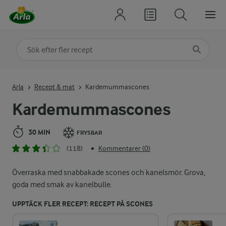
Sök på kategori eller ingrediens
Skriv in sökord för att få förslag
Arla
Recept & mat
Kardemummascones
Kardemummascones
30 MIN
FRYSBAR
(118)
Kommentarer (0)
•
Överraska med snabbakade scones och kanelsmör. Grova,
goda med smak av kanelbulle.
UPPTÄCK FLER RECEPT: RECEPT PÅ SCONES