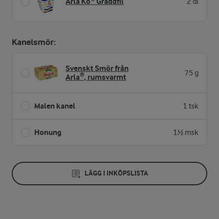
Arla Ko® Gräddfil
2 dl
Kanelsmör:
Svenskt Smör från
75 g
Arla®, rumsvarmt
Malen kanel
1 tsk
Honung
1½ msk
LÄGG I INKÖPSLISTA