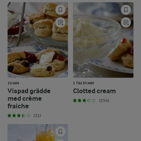
10 MIN
1 TIM 30 MIN
Vispad grädde
Clotted cream
med crème
(254)
fraiche
(31)