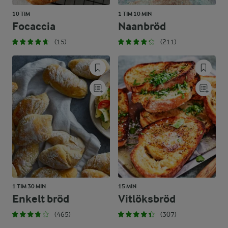
10 TIM
1 TIM 10 MIN
Focaccia
Naanbröd
(15)
(211)
1 TIM 30 MIN
15 MIN
Enkelt bröd
Vitlöksbröd
(465)
(307)