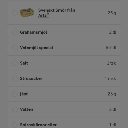
Svenskt Smör från
25 g
Arla®
Grahamsmjöl
2 dl
Vetemjöl special
6½ dl
Salt
1 tsk
Strösocker
1 msk
Jäst
25 g
Vatten
3 dl
Solroskärnor eller
1 dl