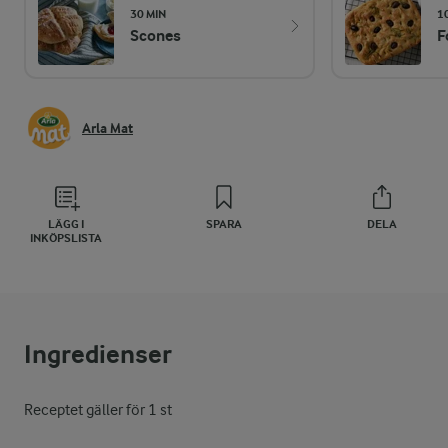
30 MIN
1
Scones
F
Arla Mat
LÄGG I
SPARA
DELA
INKÖPSLISTA
Ingredienser
Receptet gäller för 1 st