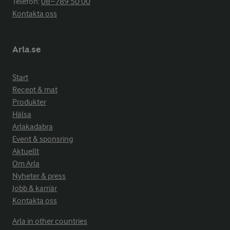
Telefon:
08−789 50 00
Kontakta oss
Arla.se
Start
Recept & mat
Produkter
Hälsa
Arlakadabra
Event & sponsring
Aktuellt
Om Arla
Nyheter & press
Jobb & karriär
Kontakta oss
Arla in other countries