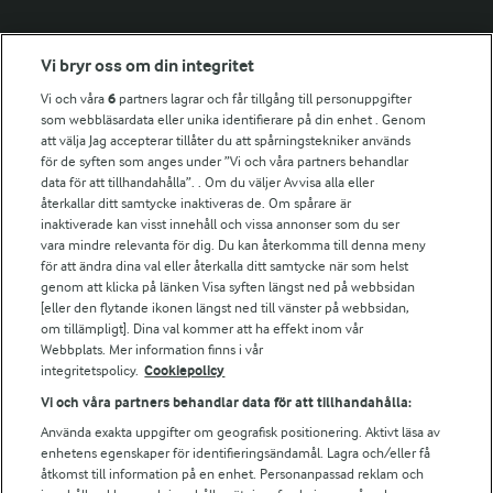
Fler Arlasajter
Vi bryr oss om din integritet
Vi och våra
6
partners lagrar och får tillgång till personuppgifter
För ägare
som webbläsardata eller unika identifierare på din enhet . Genom
att välja Jag accepterar tillåter du att spårningstekniker används
Arlas kundportal
för de syften som anges under ”Vi och våra partners behandlar
Arla.com
data för att tillhandahålla”. . Om du väljer Avvisa alla eller
Falbygdens Ost
återkallar ditt samtycke inaktiveras de. Om spårare är
Arla webbshop
inaktiverade kan visst innehåll och vissa annonser som du ser
vara mindre relevanta för dig. Du kan återkomma till denna meny
Bildbank
för att ändra dina val eller återkalla ditt samtycke när som helst
genom att klicka på länken Visa syften längst ned på webbsidan
[eller den flytande ikonen längst ned till vänster på webbsidan,
om tillämpligt]. Dina val kommer att ha effekt inom vår
Följ oss
Webbplats. Mer information finns i vår
integritetspolicy.
Cookiepolicy
Vi och våra partners behandlar data för att tillhandahålla:
Använda exakta uppgifter om geografisk positionering. Aktivt läsa av
enhetens egenskaper för identifieringsändamål. Lagra och/eller få
åtkomst till information på en enhet. Personanpassad reklam och