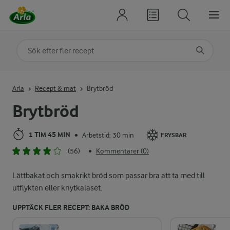
Sök på kategori eller ingrediens
Skriv in sökord för att få förslag
Arla
Recept & mat
Brytbröd
Brytbröd
1 TIM 45 MIN
Arbetstid: 30 min
•
FRYSBAR
(56)
Kommentarer (0)
•
Lättbakat och smakrikt bröd som passar bra att ta med till
utflykten eller knytkalaset.
UPPTÄCK FLER RECEPT: BAKA BRÖD