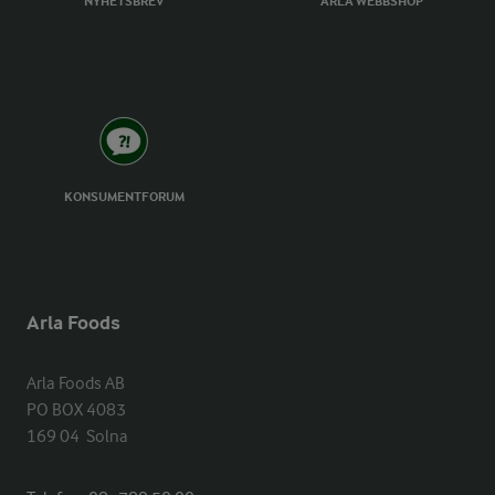
NYHETSBREV
ARLA WEBBSHOP
KONSUMENTFORUM
Arla Foods
Arla Foods AB

PO BOX 4083

169 04  Solna