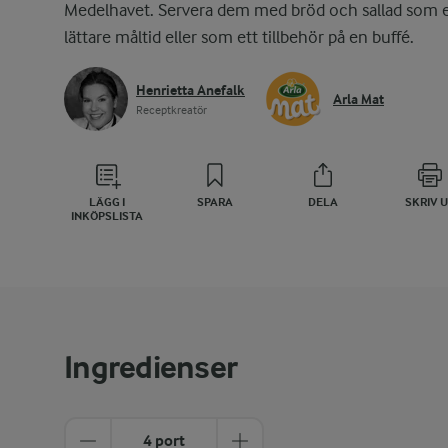
Medelhavet. Servera dem med bröd och sallad som 
lättare måltid eller som ett tillbehör på en buffé.
Henrietta Anefalk
Arla Mat
Receptkreatör
LÄGG I
SPARA
DELA
SKRIV 
INKÖPSLISTA
Ingredienser
4 port