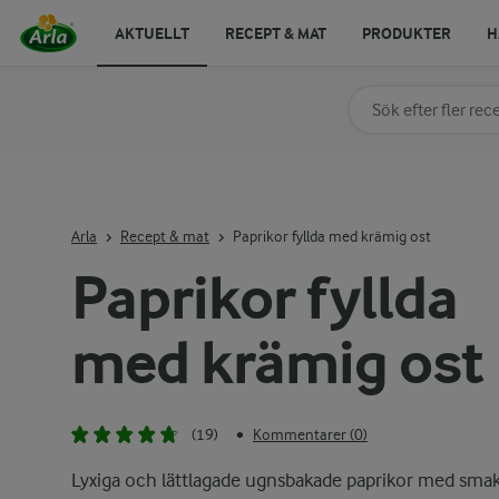
AKTUELLT
RECEPT & MAT
PRODUKTER
H
Sök på kategori elle
Skriv in sökord för at
Arla
Recept & mat
Paprikor fyllda med krämig ost
Paprikor fyllda
med krämig ost
(19)
Kommentarer (0)
•
Lyxiga och lättlagade ugnsbakade paprikor med smak