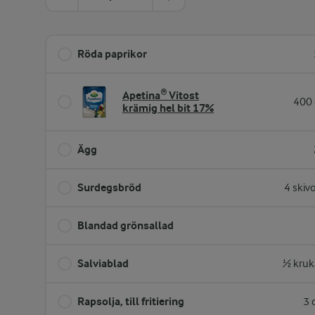
Röda paprikor
Apetina® Vitost
400 
krämig hel bit 17%
Ägg
Surdegsbröd
4 skiv
Blandad grönsallad
Salviablad
½ kruk
Rapsolja, till fritiering
3 