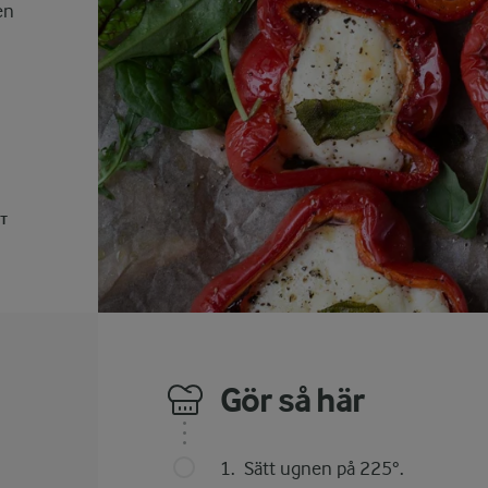
en
UT
Gör så här
Sätt ugnen på 225°.