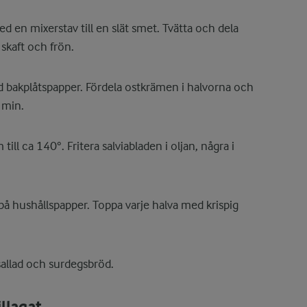
d en mixerstav till en slät smet. Tvätta och dela
 skaft och frön.
d bakplåtspapper. Fördela ostkrämen i halvorna och
 min.
 till ca 140°. Fritera salviabladen i oljan, några i
 på hushållspapper. Toppa varje halva med krispig
allad och surdegsbröd.
llagat