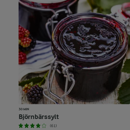
30 MIN
Björnbärssylt
(61)