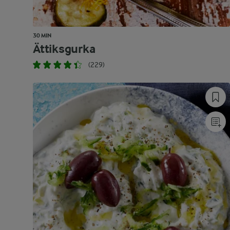
30 MIN
Ättiksgurka
(229)