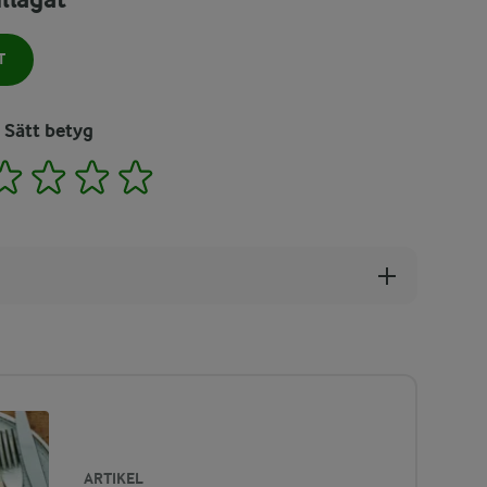
T
Sätt betyg
2
3
4
5
ARTIKEL