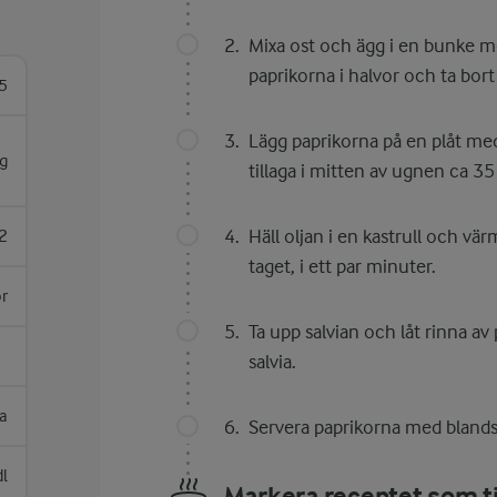
Mixa ost och ägg i en bunke me
paprikorna i halvor och ta bort
5
Lägg paprikorna på en plåt me
g
tillaga i mitten av ugnen ca 35
Häll oljan i en kastrull och värm
2
taget, i ett par minuter.
or
Ta upp salvian och låt rinna av
salvia.
a
Servera paprikorna med blands
dl
Markera receptet som ti