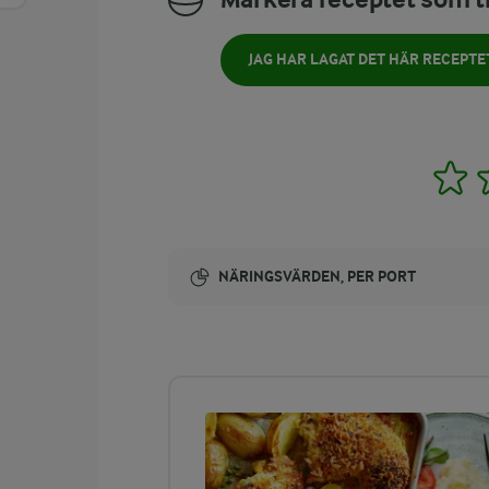
JAG HAR LAGAT DET HÄR RECEPTE
1
NÄRINGSVÄRDEN, PER PORT
Energi:
989 kcal
ENERGIDISTRIBUTION %
NÄRINGSVÄRDEN PER PORT