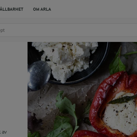
ÅLLBARHET
OM ARLA
r ingrediens
t få förslag
 av