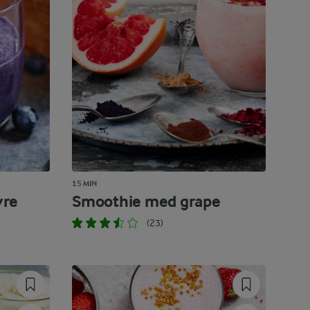
15 MIN
vre
Smoothie med grape
(23)