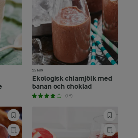
15 MIN
Ekologisk chiamjölk med
e
banan och choklad
(15)