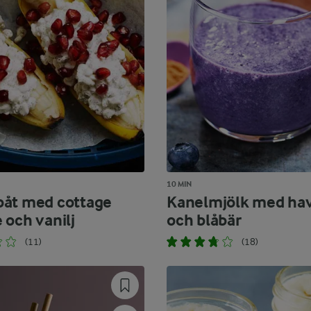
10 MIN
åt med cottage
Kanelmjölk med ha
 och vanilj
och blåbär
(11)
(18)