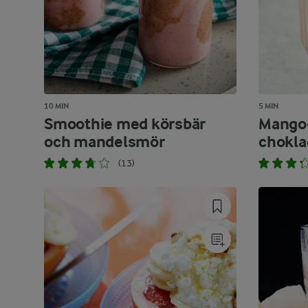
10 MIN
5 MIN
Smoothie med körsbär
Mango
och mandelsmör
chokl
(13)