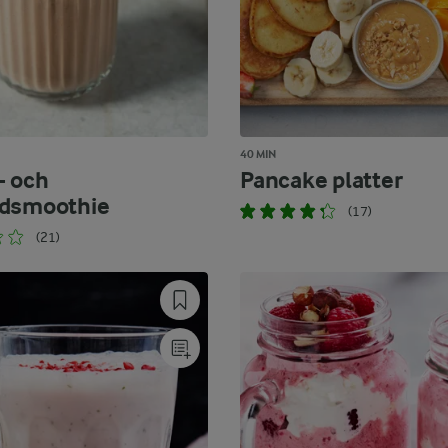
40 MIN
- och
Pancake platter
adsmoothie
(17)
(21)