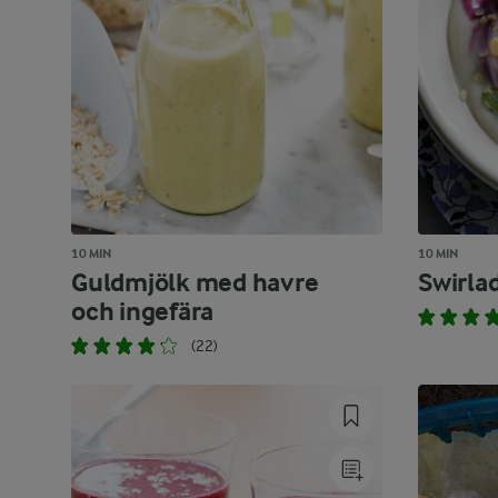
10 MIN
10 MIN
Guldmjölk med havre
Swirla
och ingefära
(22)