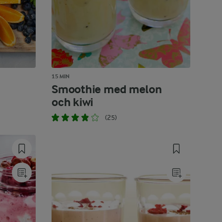
15 MIN
Smoothie med melon
och kiwi
(25)