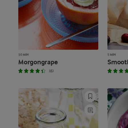
10 MIN
5 MIN
Morgongrape
Smooth
(6)