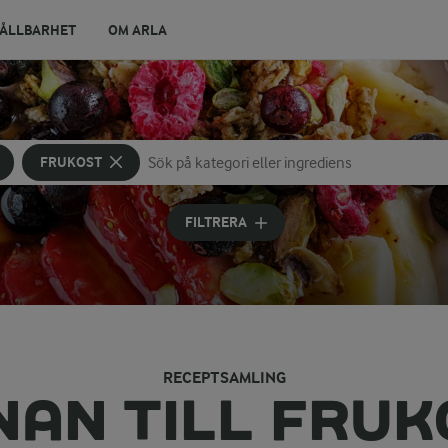
ÅLLBARHET
OM ARLA
FRUKOST
Sök på kategori eller ingrediens
Skriv in sökord för att få förslag
FILTRERA
RECEPTSAMLING
NAN TILL FRUK