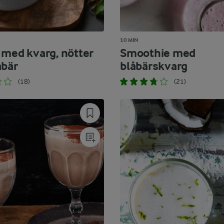
10 MIN
 med kvarg, nötter
Smoothie med
åbär
blåbärskvarg
(18)
(21)