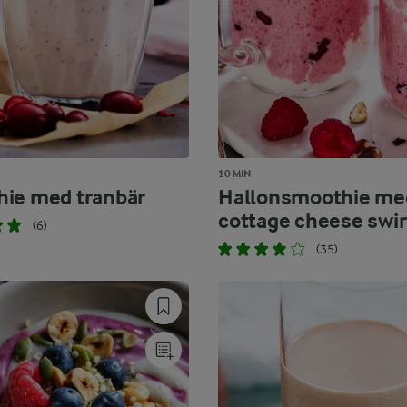
10 MIN
ie med tranbär
Hallonsmoothie me
cottage cheese swir
(6)
(35)