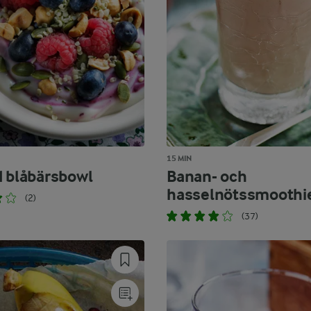
15 MIN
d blåbärsbowl
Banan- och
hasselnötssmoothi
(2)
(37)