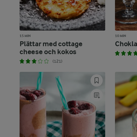
15 MIN
10 MIN
Plättar med cottage
Chokla
cheese och kokos
(121)