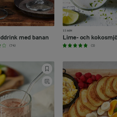
15 MIN
ddrink med banan
Lime- och kokosmjö
(74)
(3)