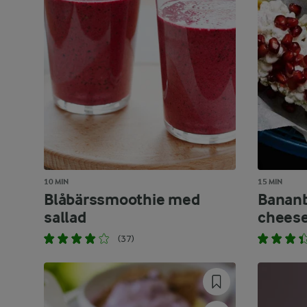
10 MIN
15 MIN
Blåbärssmoothie med
Bananb
sallad
cheese
(37)