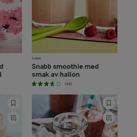
5 MIN
d
Snabb smoothie med
l
smak av hallon
(46)