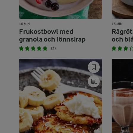
10 MIN
15 MIN
Frukostbowl med
Rågröt
granola och lönnsirap
och bl
(3)