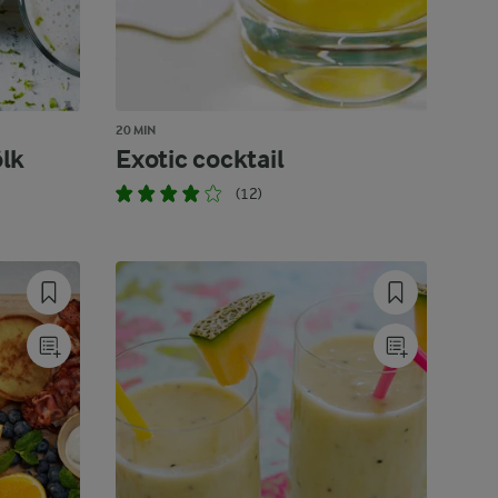
20 MIN
lk
Exotic cocktail
(12)