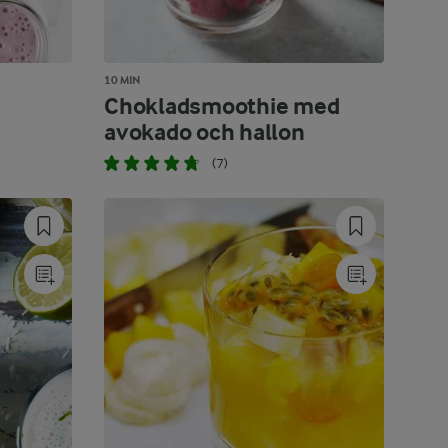
10 MIN
Chokladsmoothie med
avokado och hallon
(7)