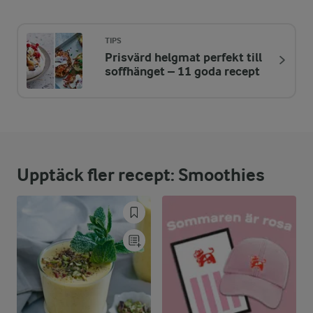
330 kcal
TIPS
Prisvärd helgmat perfekt till
ENERGIDISTRIBUTION %
NÄRINGSVÄRDEN PER PORT
soffhänget – 11 goda recept
-
4,1 g
Fiber:
16,8 %
13,6 g
Protein:
Upptäck fler recept: Smoothies
32,2 %
12 g
Fett:
51 %
41,4 g
Kolhydrater: