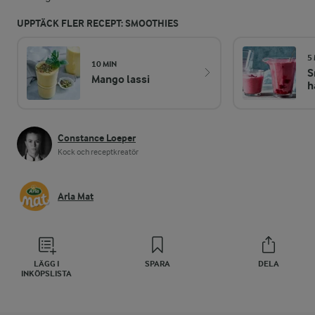
UPPTÄCK FLER RECEPT: SMOOTHIES
5
10 MIN
S
Mango lassi
h
Constance Loeper
Kock och receptkreatör
Arla Mat
LÄGG I
SPARA
DELA
INKÖPSLISTA