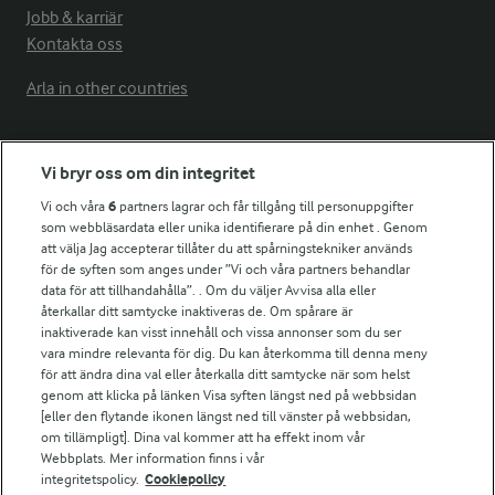
Jobb & karriär
Kontakta oss
Arla in other countries
Fler Arlasajter
Vi bryr oss om din integritet
Vi och våra
6
partners lagrar och får tillgång till personuppgifter
För ägare
som webbläsardata eller unika identifierare på din enhet . Genom
att välja Jag accepterar tillåter du att spårningstekniker används
Arlas kundportal
för de syften som anges under ”Vi och våra partners behandlar
Arla.com
data för att tillhandahålla”. . Om du väljer Avvisa alla eller
Falbygdens Ost
återkallar ditt samtycke inaktiveras de. Om spårare är
Arla webbshop
inaktiverade kan visst innehåll och vissa annonser som du ser
vara mindre relevanta för dig. Du kan återkomma till denna meny
Bildbank
för att ändra dina val eller återkalla ditt samtycke när som helst
genom att klicka på länken Visa syften längst ned på webbsidan
[eller den flytande ikonen längst ned till vänster på webbsidan,
om tillämpligt]. Dina val kommer att ha effekt inom vår
Följ oss
Webbplats. Mer information finns i vår
integritetspolicy.
Cookiepolicy