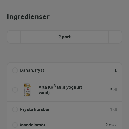
Ingredienser
2 port
Banan, fryst
1
Arla Ko® Mild yoghurt
5 dl
vanilj
Frysta körsbär
1 dl
Mandelsmör
2 msk