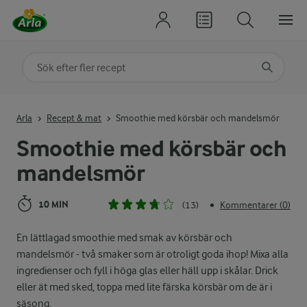
Sök på kategori eller ingrediens
Skriv in sökord för att få förslag
Arla
Recept & mat
Smoothie med körsbär och mandelsmör
Smoothie med körsbär och
mandelsmör
10 MIN
(13)
Kommentarer (0)
•
En lättlagad smoothie med smak av körsbär och
mandelsmör - två smaker som är otroligt goda ihop! Mixa alla
ingredienser och fyll i höga glas eller häll upp i skålar. Drick
eller ät med sked, toppa med lite färska körsbär om de är i
säsong.