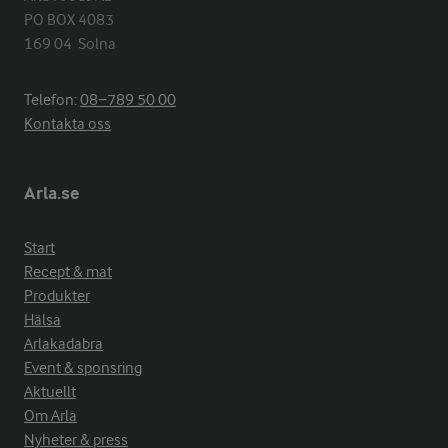
PO BOX 4083

169 04  Solna
Telefon:
08−789 50 00
Kontakta oss
Arla.se
Start
Recept & mat
Produkter
Hälsa
Arlakadabra
Event & sponsring
Aktuellt
Om Arla
Nyheter & press