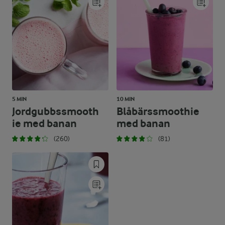
5 MIN
10 MIN
Jordgubbssmooth
Blåbärssmoothie
ie med banan
med banan
(260)
(81)