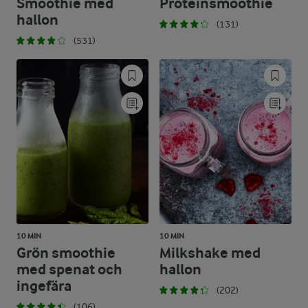
Smoothie med
Proteinsmoothie
hallon
(131)
(531)
10 MIN
10 MIN
Grön smoothie
Milkshake med
med spenat och
hallon
ingefära
(202)
(106)