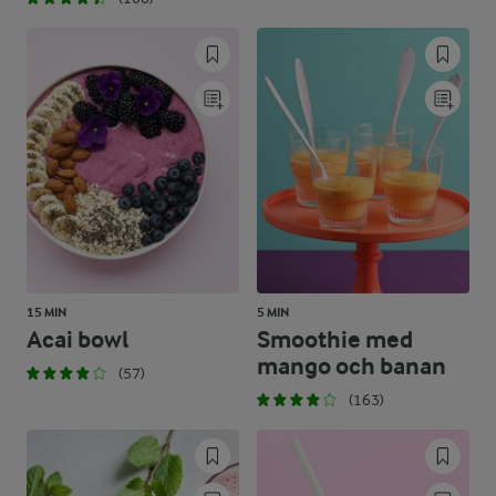
15 MIN
5 MIN
Acai bowl
Smoothie med
mango och banan
(57)
(163)