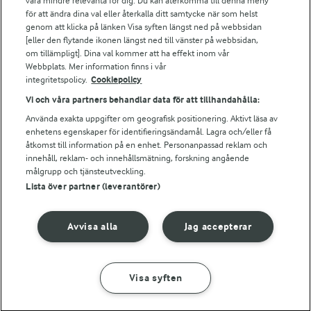
vara mindre relevanta för dig. Du kan återkomma till denna meny
Bildbank
för att ändra dina val eller återkalla ditt samtycke när som helst
genom att klicka på länken Visa syften längst ned på webbsidan
[eller den flytande ikonen längst ned till vänster på webbsidan,
om tillämpligt]. Dina val kommer att ha effekt inom vår
Följ oss
Webbplats. Mer information finns i vår
integritetspolicy.
Cookiepolicy
Vi och våra partners behandlar data för att tillhandahålla:
Använda exakta uppgifter om geografisk positionering. Aktivt läsa av
enhetens egenskaper för identifieringsändamål. Lagra och/eller få
åtkomst till information på en enhet. Personanpassad reklam och
innehåll, reklam- och innehållsmätning, forskning angående
målgrupp och tjänsteutveckling.
Lista över partner (leverantörer)
© 2026 Arla Foods
Ändra cookie-inställningar
Avvisa alla
Jag accepterar
Integritetspolicy
Om cookies
Visa syften
GÖR SÅ HÄR
INGREDIENSER