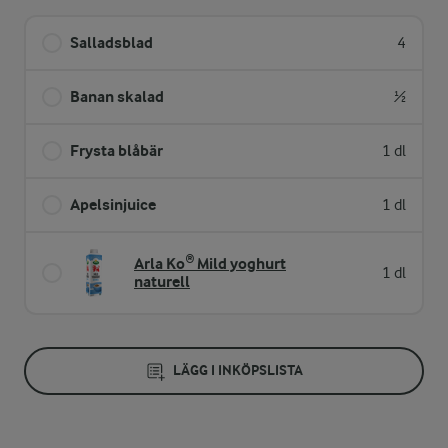
Salladsblad
4
Banan skalad
½
Frysta blåbär
1 dl
Apelsinjuice
1 dl
Arla Ko® Mild yoghurt
1 dl
naturell
LÄGG I INKÖPSLISTA