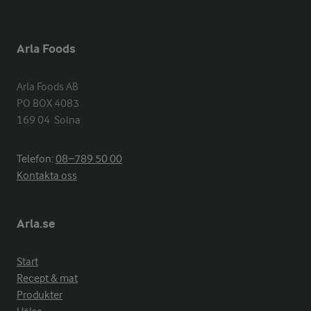
Arla Foods
Arla Foods AB

PO BOX 4083

169 04  Solna
Telefon:
08−789 50 00
Kontakta oss
Arla.se
Start
Recept & mat
Produkter