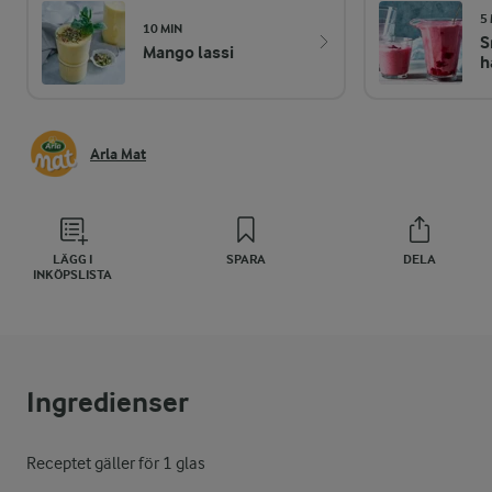
5
10 MIN
S
Mango lassi
h
Arla Mat
LÄGG I
SPARA
DELA
INKÖPSLISTA
Ingredienser
Receptet gäller för 1 glas