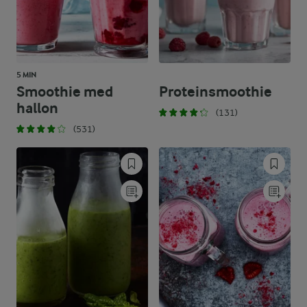
5 MIN
Smoothie med
Proteinsmoothie
hallon
(131)
(531)