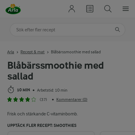
Sök på kategori eller ingrediens
Skriv in sökord för att få förslag
Arla
Recept & mat
Blåbärssmoothie med sallad
Blåbärssmoothie med
sallad
10 MIN
Arbetstid: 10 min
•
(37)
Kommentarer (0)
•
Frisk och stärkande C-vitaminbomb.
UPPTÄCK FLER RECEPT: SMOOTHIES