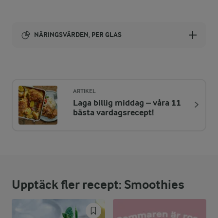
NÄRINGSVÄRDEN, PER GLAS
Energi:
186 kcal
ARTIKEL
Laga billig middag – våra 11
ENERGIDISTRIBUTION %
NÄRINGSVÄRDEN PER GLAS
bästa vardagsrecept!
-
3,7 g
Fiber:
12,9 %
5,9 g
Protein:
Upptäck fler recept: Smoothies
17,1 %
3,6 g
Fett:
70 %
32 g
Kolhydrater: