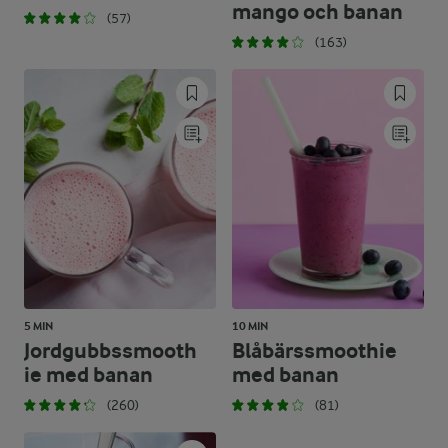
mango och banan
(57)
(163)
5 MIN
10 MIN
Jordgubbssmooth
Blåbärssmoothie
ie med banan
med banan
(260)
(81)