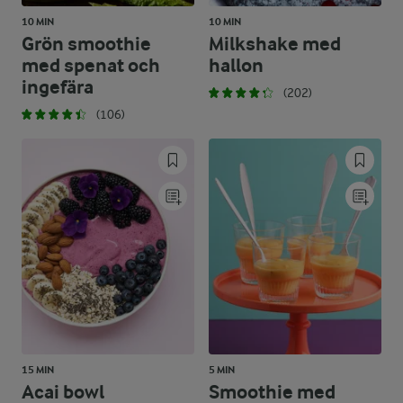
10 MIN
10 MIN
Grön smoothie
Milkshake med
med spenat och
hallon
ingefära
(202)
(106)
15 MIN
5 MIN
Acai bowl
Smoothie med