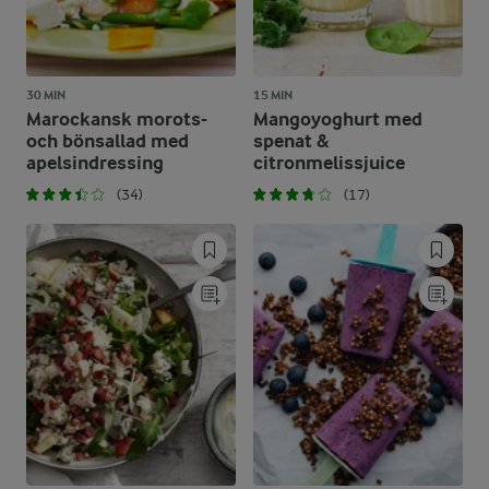
30 MIN
15 MIN
Marockansk morots-
Mangoyoghurt med
och bönsallad med
spenat &
apelsindressing
citronmelissjuice
(34)
(17)