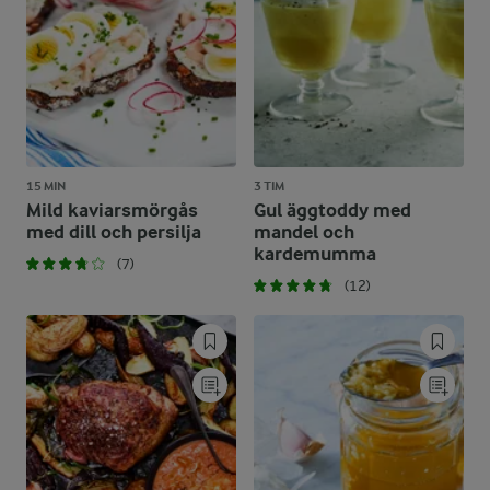
15 MIN
3 TIM
Mild kaviarsmörgås
Gul äggtoddy med
med dill och persilja
mandel och
kardemumma
(7)
(12)