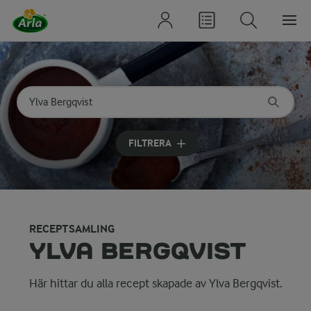
Sök på kategori eller ingrediens
Skriv in sökord för att få förslag
FILTRERA
RECEPTSAMLING
YLVA BERGQVIST
Här hittar du alla recept skapade av Ylva Bergqvist.