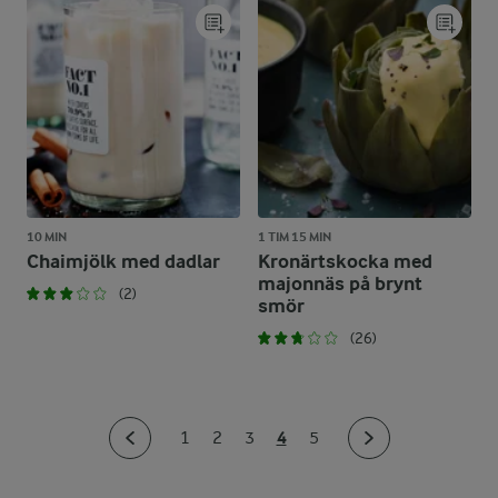
10 MIN
1 TIM 15 MIN
Chaimjölk med dadlar
Kronärtskocka med
majonnäs på brynt
(2)
smör
(26)
4
1
2
3
5