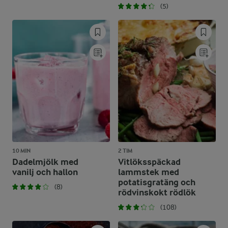
(5)
10 MIN
2 TIM
Dadelmjölk med
Vitlöksspäckad
vanilj och hallon
lammstek med
potatisgratäng och
(8)
rödvinskokt rödlök
(108)