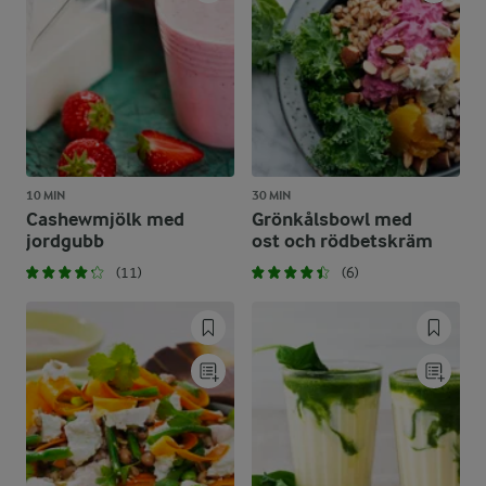
10 MIN
30 MIN
Cashewmjölk med
Grönkålsbowl med
jordgubb
ost och rödbetskräm
(11)
(6)