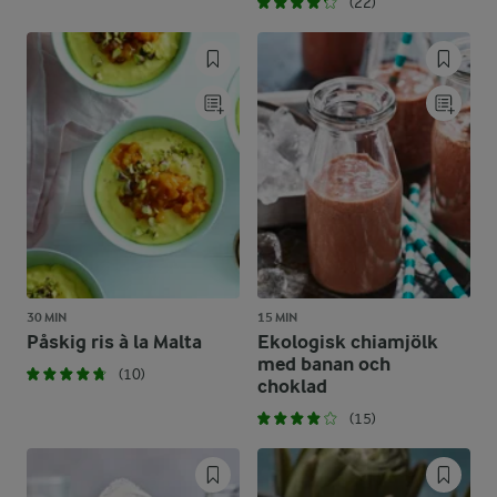
(22)
30 MIN
15 MIN
Påskig ris à la Malta
Ekologisk chiamjölk
med banan och
(10)
choklad
(15)