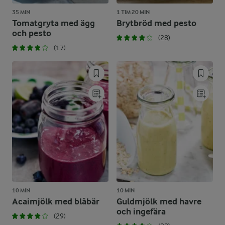
35 MIN
1 TIM 20 MIN
Tomatgryta med ägg
Brytbröd med pesto
och pesto
(28)
(17)
10 MIN
10 MIN
Acaimjölk med blåbär
Guldmjölk med havre
och ingefära
(29)