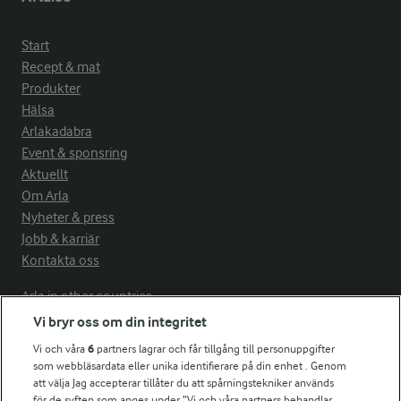
Start
Recept & mat
Produkter
Hälsa
Arlakadabra
Event & sponsring
Aktuellt
Om Arla
Nyheter & press
Jobb & karriär
Kontakta oss
Arla in other countries
Vi bryr oss om din integritet
Vi och våra
6
partners lagrar och får tillgång till personuppgifter
Fler Arlasajter
som webbläsardata eller unika identifierare på din enhet . Genom
att välja Jag accepterar tillåter du att spårningstekniker används
för de syften som anges under ”Vi och våra partners behandlar