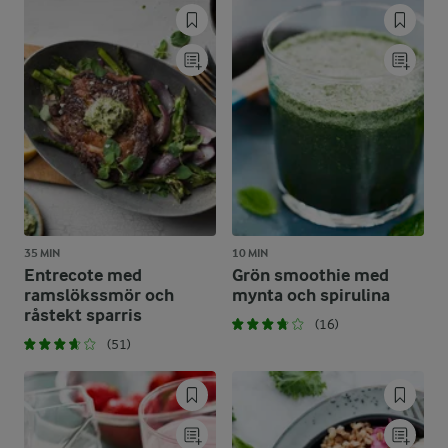
35 MIN
10 MIN
Entrecote med
Grön smoothie med
ramslökssmör och
mynta och spirulina
råstekt sparris
(16)
(51)