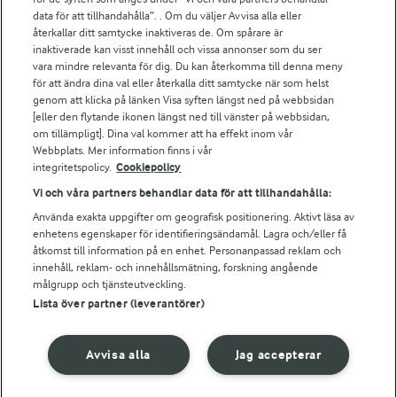
För ägare
data för att tillhandahålla”. . Om du väljer Avvisa alla eller
Arlas kundportal
återkallar ditt samtycke inaktiveras de. Om spårare är
Arla.com
inaktiverade kan visst innehåll och vissa annonser som du ser
vara mindre relevanta för dig. Du kan återkomma till denna meny
Falbygdens Ost
för att ändra dina val eller återkalla ditt samtycke när som helst
Arla webbshop
genom att klicka på länken Visa syften längst ned på webbsidan
Bildbank
[eller den flytande ikonen längst ned till vänster på webbsidan,
om tillämpligt]. Dina val kommer att ha effekt inom vår
Webbplats. Mer information finns i vår
integritetspolicy.
Cookiepolicy
Följ oss
Vi och våra partners behandlar data för att tillhandahålla:
Använda exakta uppgifter om geografisk positionering. Aktivt läsa av
enhetens egenskaper för identifieringsändamål. Lagra och/eller få
åtkomst till information på en enhet. Personanpassad reklam och
innehåll, reklam- och innehållsmätning, forskning angående
målgrupp och tjänsteutveckling.
Lista över partner (leverantörer)
© 2026 Arla Foods
Avvisa alla
Jag accepterar
Ändra cookie-inställningar