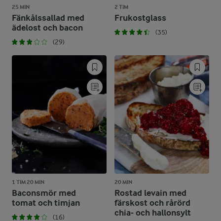
25 MIN
2 TIM
Fänkålssallad med
Frukostglass
ädelost och bacon
(35)
(29)
1 TIM 20 MIN
20 MIN
Baconsmör med
Rostad levain med
tomat och timjan
färskost och rårörd
chia- och hallonsylt
(16)