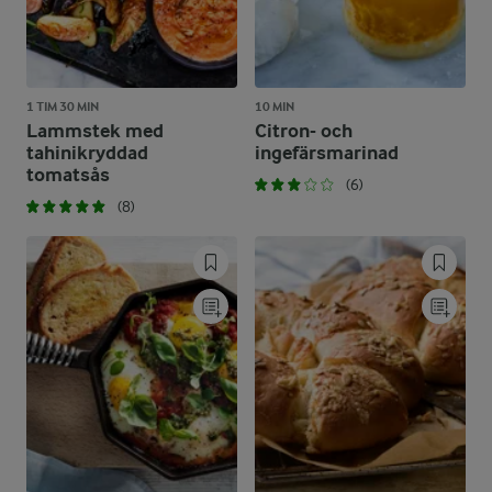
1 TIM 30 MIN
10 MIN
Lammstek med
Citron- och
tahinikryddad
ingefärsmarinad
tomatsås
(6)
(8)