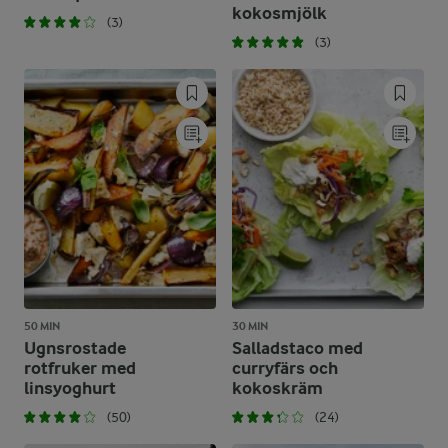
kokosmjölk
(3)
(3)
50 MIN
30 MIN
Ugnsrostade
Salladstaco med
rotfruker med
curryfärs och
linsyoghurt
kokoskräm
(50)
(24)