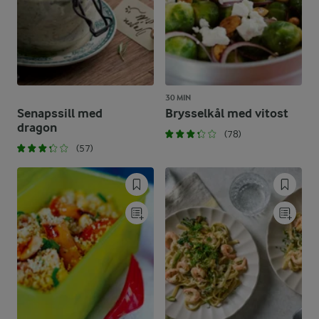
30 MIN
Senapssill med
Brysselkål med vitost
dragon
(78)
(57)