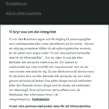
Kontakta oss
Arla in other countries
Fler Arlasajter
Vi bryr oss om din integritet
Vi och våra
6
partners lagrar och får tillgång till personuppgifter
För ägare
som webbläsardata eller unika identifierare på din enhet . Genom
att välja Jag accepterar tillåter du att spårningstekniker används
Arlas kundportal
för de syften som anges under ”Vi och våra partners behandlar
Arla.com
data för att tillhandahålla”. . Om du väljer Avvisa alla eller
Falbygdens Ost
återkallar ditt samtycke inaktiveras de. Om spårare är
Arla webbshop
inaktiverade kan visst innehåll och vissa annonser som du ser
vara mindre relevanta för dig. Du kan återkomma till denna meny
Bildbank
för att ändra dina val eller återkalla ditt samtycke när som helst
genom att klicka på länken Visa syften längst ned på webbsidan
[eller den flytande ikonen längst ned till vänster på webbsidan,
om tillämpligt]. Dina val kommer att ha effekt inom vår
Följ oss
Webbplats. Mer information finns i vår
integritetspolicy.
Cookiepolicy
Vi och våra partners behandlar data för att tillhandahålla: