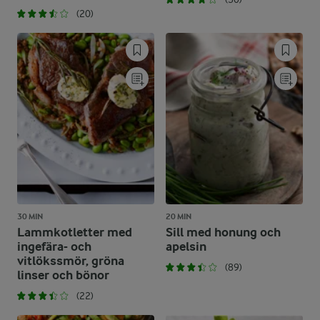
(20)
30 MIN
20 MIN
Lammkotletter med
Sill med honung och
ingefära- och
apelsin
vitlökssmör, gröna
(89)
linser och bönor
(22)