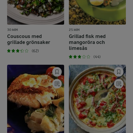
30 MIN
25 MIN
Couscous med
Grillad fisk med
grillade grönsaker
mangoröra och
limesås
(62)
(44)