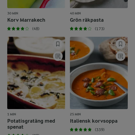
30 MIN
40 MIN
Korv Marrakech
Grön räkpasta
(48)
(173)
1 MIN
25 MIN
Potatisgratäng med
Italiensk korvsoppa
spenat
(339)