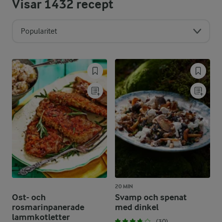
Visar
1432
recept
Popularitet
20 MIN
Ost- och
Svamp och spenat
rosmarinpanerade
med dinkel
lammkotletter
(30)