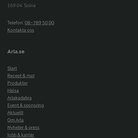
169 04  Solna
Telefon:
08−789 50 00
Kontakta oss
Arla.se
Start
Recept & mat
Produkter
Hälsa
Arlakadabra
Event & sponsring
Aktuellt
Om Arla
Nyheter & press
Jobb & karriär