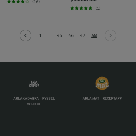
(16)
(1)
48
1
...
45
46
47
ARLAKADABRA – PYSSEL
ARLA MAT – RECEPTAPP
OCH KUL