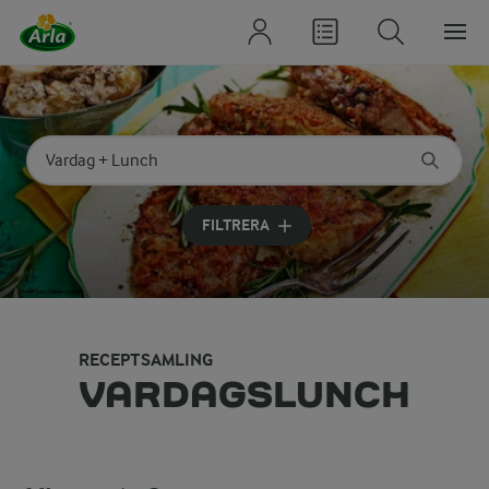
Sök på kategori eller ingrediens
Skriv in sökord för att få förslag
FILTRERA
RECEPTSAMLING
VARDAGSLUNCH