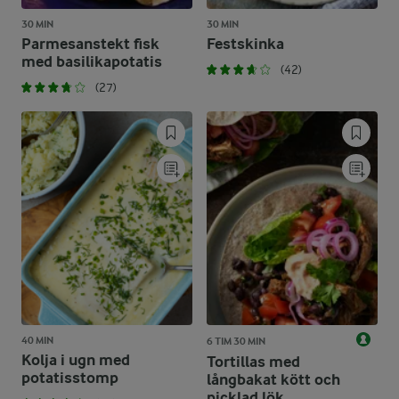
30 MIN
30 MIN
Parmesanstekt fisk
Festskinka
med basilikapotatis
(42)
(27)
40 MIN
6 TIM 30 MIN
Kolja i ugn med
Tortillas med
potatisstomp
långbakat kött och
picklad lök